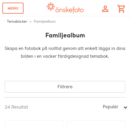
profile
shopping_cart
MENU
Temaböcker
Familjealbum
Familjealbum
Skapa en fotobok på nolltid genom att enkelt lägga in dina
bilden i en vacker färdigdesignad temabok.
Filtrera
Populär
24
Resultat
arrow_right