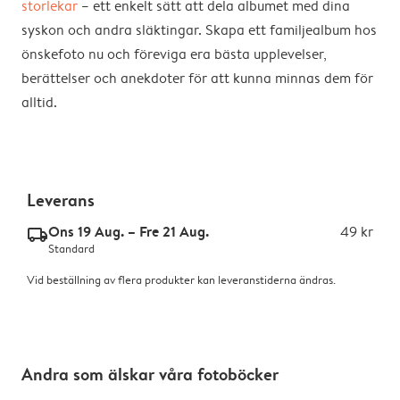
storlekar
– ett enkelt sätt att dela albumet med dina
syskon och andra släktingar. Skapa ett familjealbum hos
önskefoto nu och föreviga era bästa upplevelser,
berättelser och anekdoter för att kunna minnas dem för
alltid.
Leverans
Ons 19 Aug. – Fre 21 Aug.
49 kr
delivery_standard_v2
Standard
Vid beställning av flera produkter kan leveranstiderna ändras.
Andra som älskar våra fotoböcker