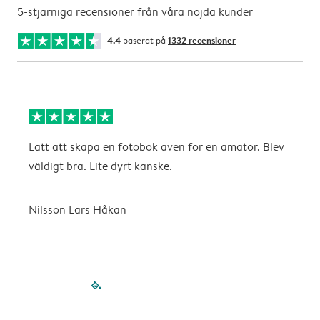
5-stjärniga recensioner från våra nöjda kunder
4.4
baserat på
1332 recensioner
Lätt att skapa en fotobok även för en amatör. Blev
B
väldigt bra. Lite dyrt kanske.
v
Nilsson Lars Håkan
filled-pagination
outlined-paginatio
outlined-paginat
outlined-pagin
outlined-pag
outlined-p