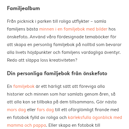
Familjealbum
Från picknick i parken till roliga utflykter – samla
familjens bästa
minnen i en familjebok med bilder
hos
önskefoto. Använd våra fördesignade temaböcker för
att skapa en personlig familjebok på nolltid som bevarar
alla livets höjdpunkter och familjens vardagliga äventyr.
Redo att släppa loss kreativiteten?
Din personliga familjebok från önskefoto
En
familjebok
är ett härligt sätt att föreviga alla
historier och minnen som har samlats genom åren, så
att alla kan se tillbaka på dem tillsammans. Gör nästa
mors dag
eller
fars dag
till ett oförglömligt firande med
en fotobok fylld av roliga och
kärleksfulla ögonblick med
mamma och pappa
. Eller skapa en fotobok till