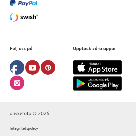
Följ oss på
Upptäck våra appar
facebook
youtube
pinterest
instagram
önskefoto © 2026
Integritetspolicy