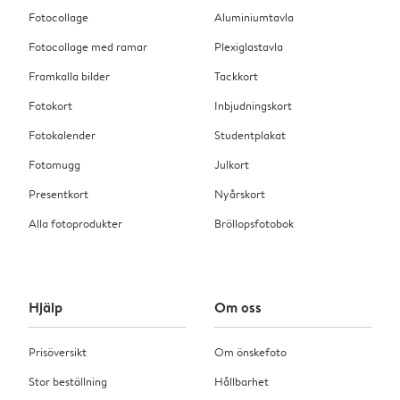
Fotocollage
Aluminiumtavla
Fotocollage med ramar
Plexiglastavla
Framkalla bilder
Tackkort
Fotokort
Inbjudningskort
Fotokalender
Studentplakat
Fotomugg
Julkort
Presentkort
Nyårskort
Alla fotoprodukter
Bröllopsfotobok
Hjälp
Om oss
Prisöversikt
Om önskefoto
Stor beställning
Hållbarhet