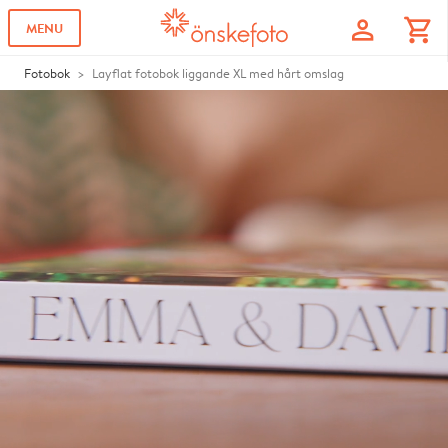
profile
shopping_cart
MENU
Fotobok
Layflat fotobok liggande XL med hårt omslag