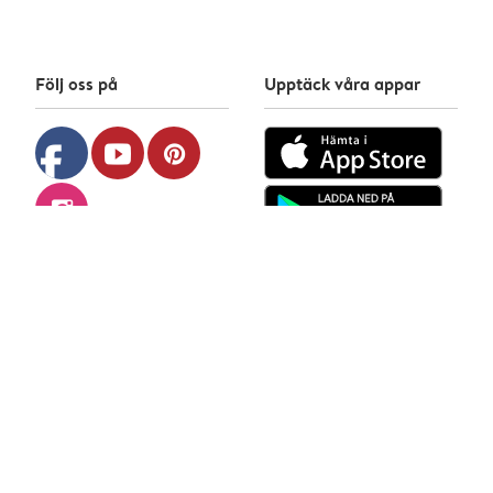
Följ oss på
Upptäck våra appar
facebook
youtube
pinterest
instagram
önskefoto © 2026
Integritetspolicy
Cookiepolicy
Allmänna villkor
Hjälp