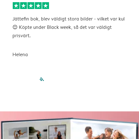
Jättefin bok, blev väldigt stora bilder - vilket var kul
B
😊 Köpte under Black week, så det var väldigt
r
prisvärt.
Helena
filled-pagination
outlined-paginatio
outlined-paginat
outlined-pagin
outlined-pag
outlined-p