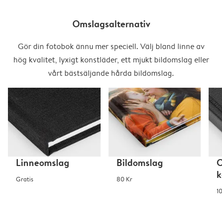
Omslagsalternativ
Gör din fotobok ännu mer speciell. Välj bland linne av
hög kvalitet, lyxigt konstläder, ett mjukt bildomslag eller
vårt bästsäljande hårda bildomslag.
Linneomslag
Bildomslag
O
k
Gratis
80 Kr
1