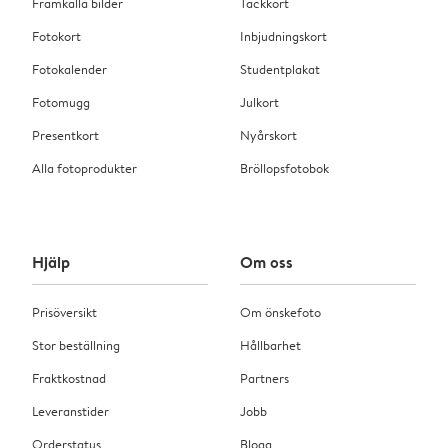
Framkalla bilder
Tackkort
Fotokort
Inbjudningskort
Fotokalender
Studentplakat
Fotomugg
Julkort
Presentkort
Nyårskort
Alla fotoprodukter
Bröllopsfotobok
Hjälp
Om oss
Prisöversikt
Om önskefoto
Stor beställning
Hållbarhet
Fraktkostnad
Partners
Leveranstider
Jobb
Orderstatus
Blogg