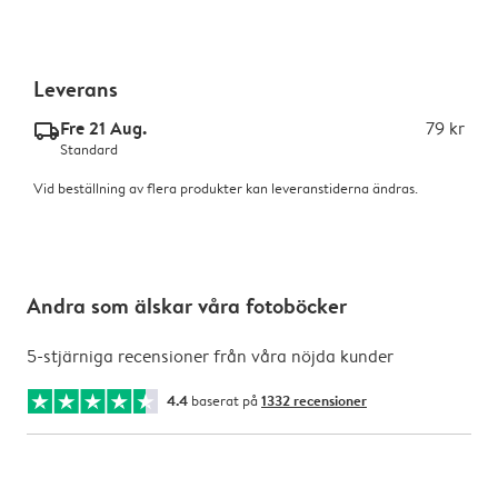
Leverans
Fre 21 Aug.
79 kr
delivery_standard_v2
Standard
Vid beställning av flera produkter kan leveranstiderna ändras.
Andra som älskar våra fotoböcker
5-stjärniga recensioner från våra nöjda kunder
4.4
baserat på
1332 recensioner