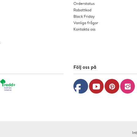
Orderstatus
Rabattkod
Black Friday
Vanliga frågor
Kontakta oss
k
Följ oss på
facebook
youtube
pinterest
instagram
In