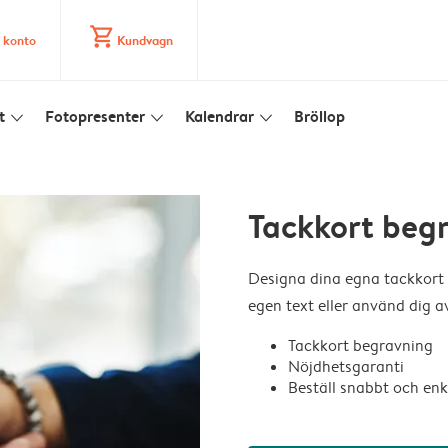
shopping_cart
 konto
Kundvagn
t
Fotopresenter
Kalendrar
Bröllop
slim_arrow_down
slim_arrow_down
slim_arrow_down
Tackkort beg
Designa dina egna tackkort b
egen text eller använd dig a
Tackkort begravning
Nöjdhetsgaranti
Beställ snabbt och enk