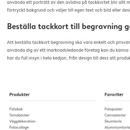
använda ett porträtt av den avlidna på tackkortet blir allt m
förtryckt bakgrund och väljer till egen text och bild eller de
Beställa tackkort till begravning
Att beställa tackkort begravning ska vara enkelt och prisv
använda dig av ett marknadsledande företag kan du känna dig 
har du full insyn i hela kedjan, från design till dess att pro
Produkter
Favoriter
Fotobok
Fotoposter
Temaböcker
Canvastavlor
Väggdekoration
Skumtavla
Fotocollage
Aluminiumtavl