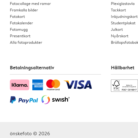
Fotocollage med ramar
Plexiglastavla
Framkalla bilder
Tackkort
Fotokort
Inbjudningskort
Fotokalender
Studentplakat
Fotomugg
Julkort
Presentkort
Nyårskort
Alla fotoprodukter
Bröllopsfotobo
Betalningsalternativ
Hållbarhet
önskefoto © 2026