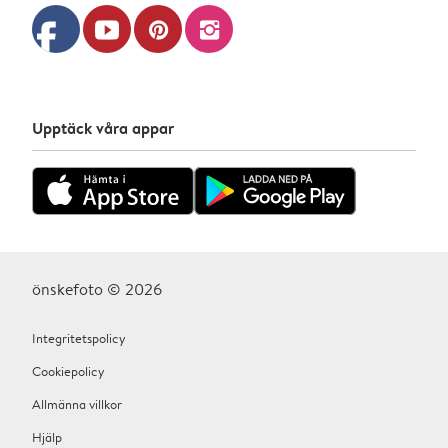
facebook
youtube
pinterest
instagram
Upptäck våra appar
önskefoto © 2026
Integritetspolicy
Cookiepolicy
Allmänna villkor
Hjälp