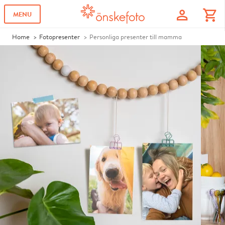
profile
shopping_cart
MENU
Home
Fotopresenter
Personliga presenter till mamma