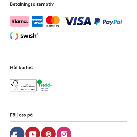
Betalningsalternativ
Hållbarhet
Följ oss på
youtube
pinterest
instagram