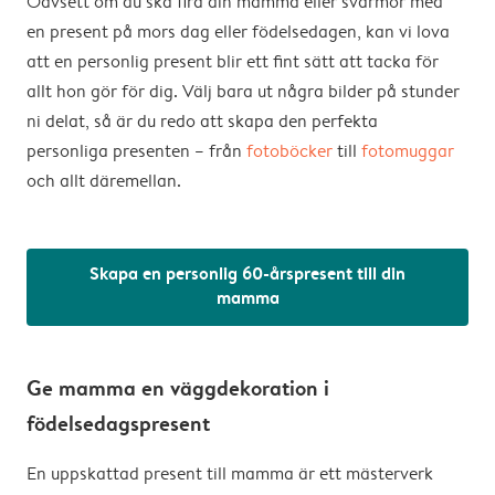
Oavsett om du ska fira din mamma eller svärmor med
en present på mors dag eller födelsedagen, kan vi lova
att en personlig present blir ett fint sätt att tacka för
allt hon gör för dig. Välj bara ut några bilder på stunder
ni delat, så är du redo att skapa den perfekta
personliga presenten – från
fotoböcker
till
fotomuggar
och allt däremellan.
Skapa en personlig 60-årspresent till din
mamma
Ge mamma en väggdekoration i
födelsedagspresent
En uppskattad present till mamma är ett mästerverk