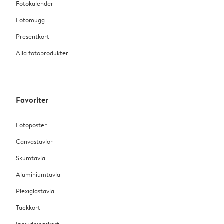
Fotokalender
Fotomugg
Presentkort
Alla fotoprodukter
Favoriter
Fotoposter
Canvastavlor
Skumtavla
Aluminiumtavla
Plexiglastavla
Tackkort
Inbjudningskort