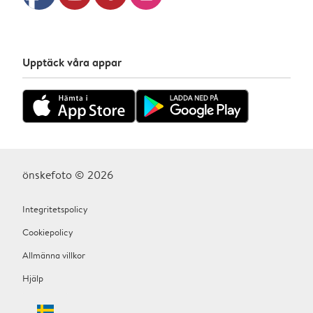
facebook
Upptäck våra appar
önskefoto © 2026
Integritetspolicy
Cookiepolicy
Allmänna villkor
Hjälp