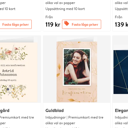
pper
olika val av papper
olika va
d 10 kort
Uppsättning med 10 kort
Uppsätt
Från
Från
119 kr
139 
offers
Fasta låga priser
Fasta låga priser
dgård
Guldblad
Elegan
 Premiumkort med tre
Inbjudningar | Premiumkort med tre
Inbjudn
pper
olika val av papper
olika va