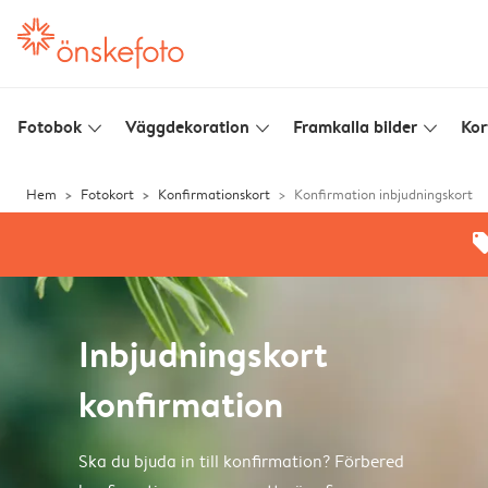
Fotobok
Väggdekoration
Framkalla bilder
Kor
slim_arrow_down
slim_arrow_down
slim_arrow_down
Hem
Fotokort
Konfirmationskort
Konfirmation inbjudningskort
offe
Inbjudningskort
konfirmation
Ska du bjuda in till konfirmation? Förbered