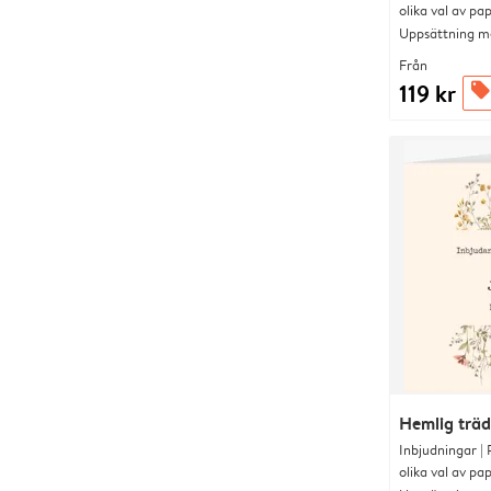
olika val av pa
Uppsättning me
Från
119 kr
offers
Hemlig trä
Inbjudningar |
olika val av pa