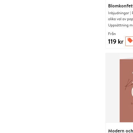
Blomkonfet
Inbjudningar |
olika val av pa
Uppsättning me
Från
119 kr
offers
Modern och