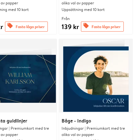
l av papper
olika val av papper
ning med 10 kort
Uppsättning med 10 kort
Från
kr
139 kr
offers
offers
Fasta låga priser
Fasta låga priser
ta guldlinjer
Båge - Indigo
ingar | Premiumkort med tre
Inbjudningar | Premiumkort med tre
l av papper
olika val av papper