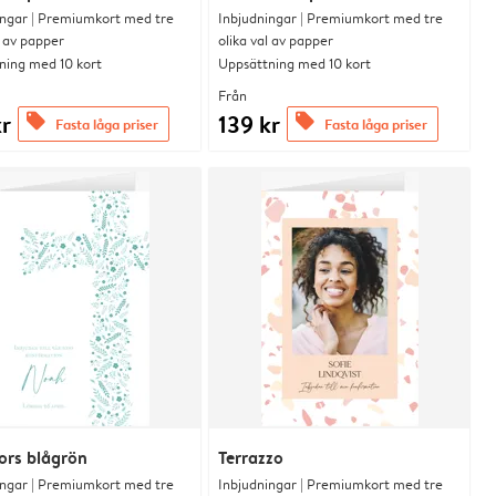
ingar | Premiumkort med tre
Inbjudningar | Premiumkort med tre
l av papper
olika val av papper
ning med 10 kort
Uppsättning med 10 kort
Från
kr
139 kr
offers
offers
Fasta låga priser
Fasta låga priser
ors blågrön
Terrazzo
ingar | Premiumkort med tre
Inbjudningar | Premiumkort med tre