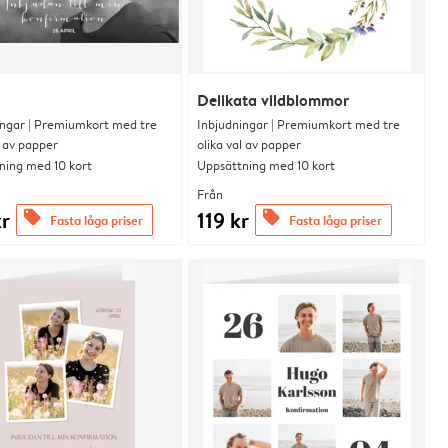
Delikata vildblommor
ingar | Premiumkort med tre
Inbjudningar | Premiumkort med tre
l av papper
olika val av papper
ning med 10 kort
Uppsättning med 10 kort
Från
kr
119 kr
offers
offers
Fasta låga priser
Fasta låga priser