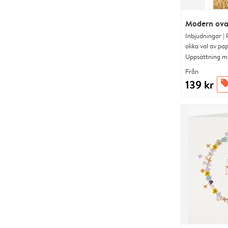
Modern ova
Inbjudningar |
olika val av pa
Uppsättning me
Från
139 kr
offer