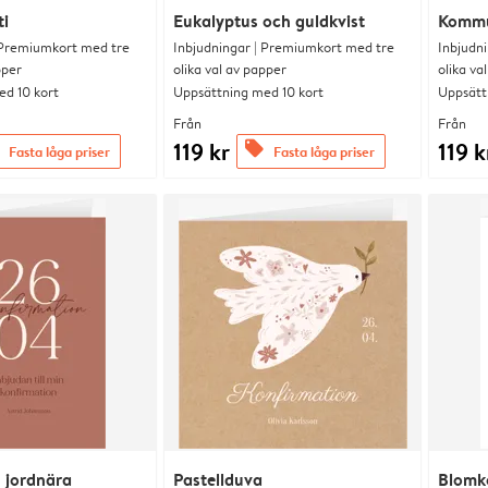
ti
Eukalyptus och guldkvist
Kommu
 Premiumkort med tre
Inbjudningar | Premiumkort med tre
Inbjudn
pper
olika val av papper
olika va
d 10 kort
Uppsättning med 10 kort
Uppsätt
Från
Från
119 kr
119 k
offers
Fasta låga priser
Fasta låga priser
 jordnära
Pastellduva
Blomko