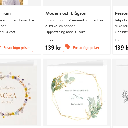
l ram
Modern och blågrön
Person
 Premiumkort med tre
Inbjudningar | Premiumkort med tre
Inbjudn
pper
olika val av papper
olika va
d 10 kort
Uppsättning med 10 kort
Uppsätt
Från
Från
139 kr
139 
s
offers
Fasta låga priser
Fasta låga priser