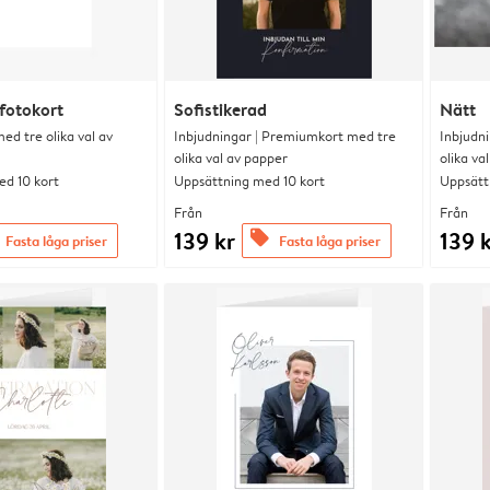
fotokort
Sofistikerad
Nätt
d tre olika val av
Inbjudningar | Premiumkort med tre
Inbjudn
olika val av papper
olika va
d 10 kort
Uppsättning med 10 kort
Uppsätt
Från
Från
139 kr
139 
offers
Fasta låga priser
Fasta låga priser