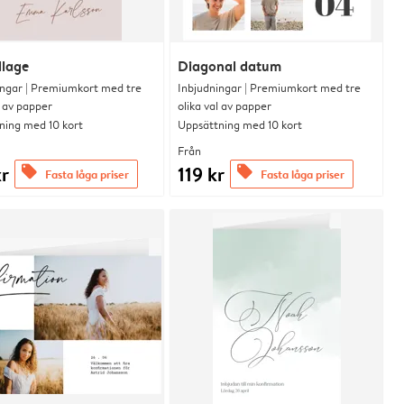
llage
Diagonal datum
ingar | Premiumkort med tre
Inbjudningar | Premiumkort med tre
l av papper
olika val av papper
ning med 10 kort
Uppsättning med 10 kort
Från
kr
119 kr
offers
offers
Fasta låga priser
Fasta låga priser