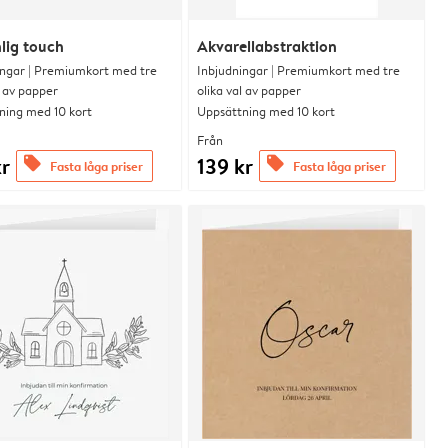
lig touch
Akvarellabstraktion
ingar | Premiumkort med tre
Inbjudningar | Premiumkort med tre
l av papper
olika val av papper
ning med 10 kort
Uppsättning med 10 kort
Från
kr
139 kr
offers
offers
Fasta låga priser
Fasta låga priser