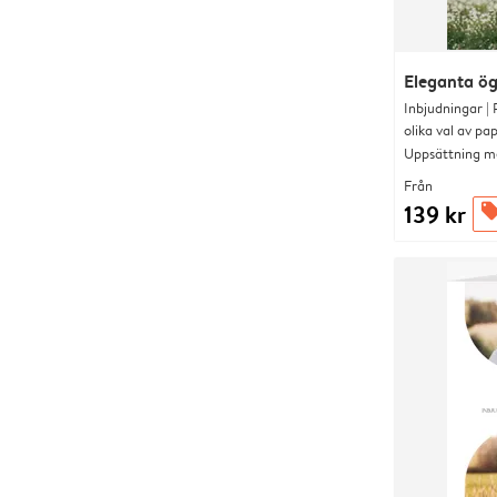
Eleganta ög
Inbjudningar |
olika val av pa
Uppsättning me
Från
139 kr
offer