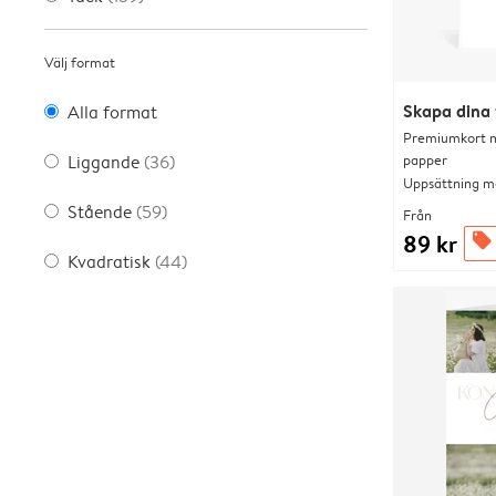
Välj format
Skapa dina 
Alla format
Premiumkort me
papper
Liggande
(36)
Uppsättning me
Stående
(59)
Från
89 kr
offers
Kvadratisk
(44)