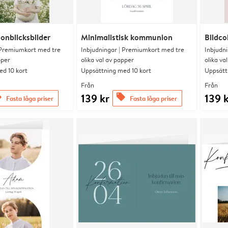
onblicksbilder
Minimalistisk kommunion
Bildco
 Premiumkort med tre
Inbjudningar | Premiumkort med tre
Inbjudn
pper
olika val av papper
olika va
d 10 kort
Uppsättning med 10 kort
Uppsätt
Från
Från
139 kr
139 
s
offers
Fasta låga priser
Fasta låga priser