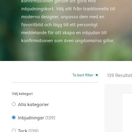
konfirmationen genom att göra fina
inbjudningskort. Välj allt från traditionella till
moderna designer, anpassa dem med en
favoritbild och lägg till ett personligt
meddelande för att skapa en inbjudan till
konfirmationen som även ungdomarna gillar.
Ta bort filter
139
Resulta
close
Välj kategori
Alla kategorier
Inbjudningar
(139)
Tack
(139)