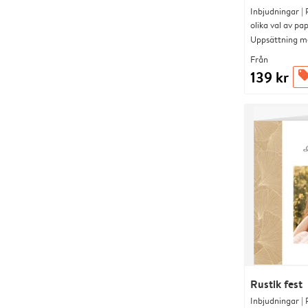
Inbjudningar |
olika val av pa
Uppsättning me
Från
139 kr
offer
Rustik fest
Inbjudningar |