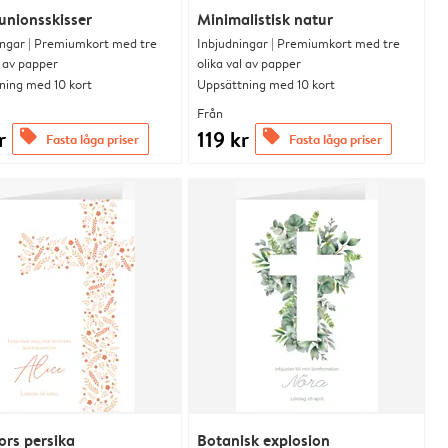
nionsskisser
Minimalistisk natur
ingar | Premiumkort med tre
Inbjudningar | Premiumkort med tre
l av papper
olika val av papper
ning med 10 kort
Uppsättning med 10 kort
Från
r
119 kr
offers
offers
Fasta låga priser
Fasta låga priser
rs persika
Botanisk explosion