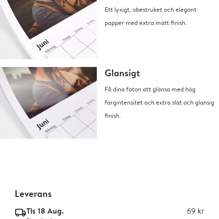
Ett lyxigt, obestruket och elegant
papper med extra matt finish.
Glansigt
Få dina foton att glänsa med hög
färgintensitet och extra slät och glansig
finish.
Leverans
Tis 18 Aug.
69 kr
delivery_standard_v2