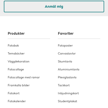
Anmäl mig
Produkter
Favoriter
Fotobok
Fotoposter
Temaböcker
Canvastavlor
Väggdekoration
Skumtavla
Fotocollage
Aluminiumtavla
Fotocollage med ramar
Plexiglastavla
Framkalla bilder
Tackkort
Fotokort
Inbjudningskort
Fotokalender
Studentplakat