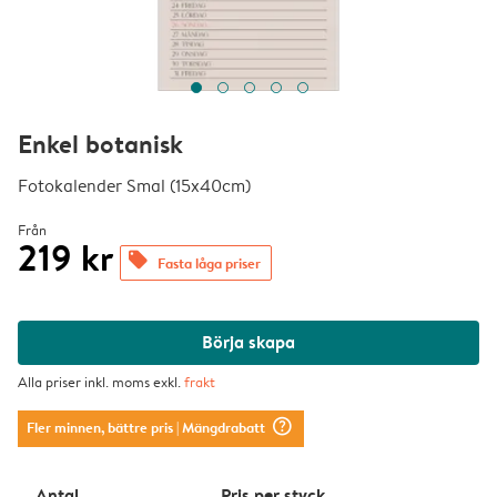
Enkel botanisk
Fotokalender Smal (15x40cm)
Från
219 kr
offers
Fasta låga priser
Börja skapa
Alla priser inkl. moms exkl.
frakt
question_mark_circle
Fler minnen, bättre pris
| Mängdrabatt
Antal
Pris per styck