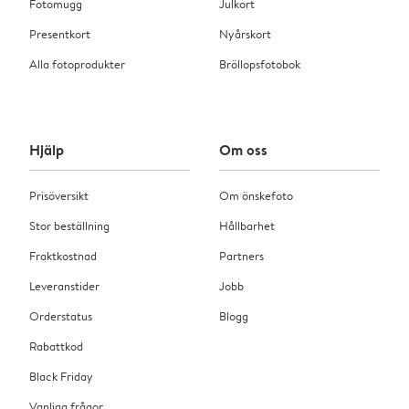
Fotomugg
Julkort
Presentkort
Nyårskort
Alla fotoprodukter
Bröllopsfotobok
Hjälp
Om oss
Prisöversikt
Om önskefoto
Stor beställning
Hållbarhet
Fraktkostnad
Partners
Leveranstider
Jobb
Orderstatus
Blogg
Rabattkod
Black Friday
Vanliga frågor