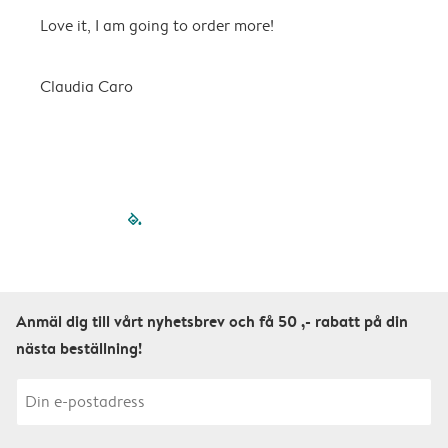
Love it, I am going to order more!
H
Claudia Caro
E
filled-pagination
outlined-paginatio
outlined-paginat
outlined-pagin
outlined-pag
outlined-p
Anmäl dig till vårt nyhetsbrev och få 50 ,- rabatt på din
nästa beställning!