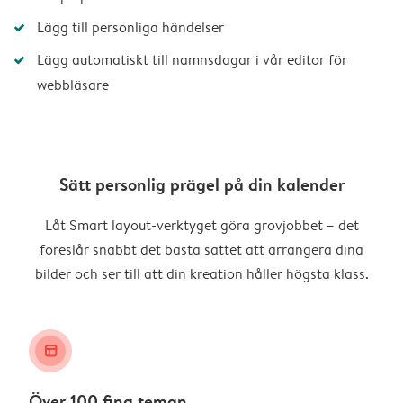
Lägg till personliga händelser
Lägg automatiskt till namnsdagar i vår editor för
webbläsare
Sätt personlig prägel på din kalender
Låt Smart layout-verktyget göra grovjobbet – det
föreslår snabbt det bästa sättet att arrangera dina
bilder och ser till att din kreation håller högsta klass.
layout_alt
Över 100 fina teman