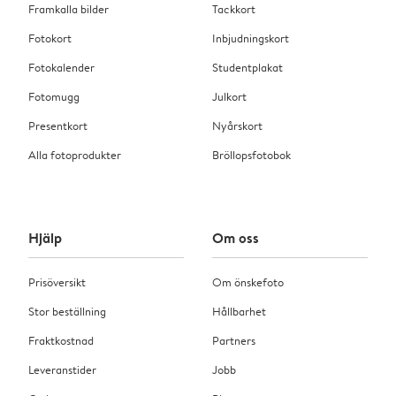
Framkalla bilder
Tackkort
Fotokort
Inbjudningskort
Fotokalender
Studentplakat
Fotomugg
Julkort
Presentkort
Nyårskort
Alla fotoprodukter
Bröllopsfotobok
Hjälp
Om oss
Prisöversikt
Om önskefoto
Stor beställning
Hållbarhet
Fraktkostnad
Partners
Leveranstider
Jobb