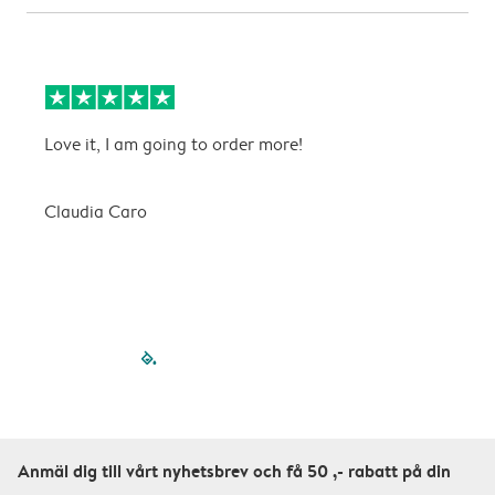
Love it, I am going to order more!
H
Claudia Caro
E
filled-pagination
outlined-paginatio
outlined-paginat
outlined-pagin
outlined-pag
outlined-p
Anmäl dig till vårt nyhetsbrev och få 50 ,- rabatt på din