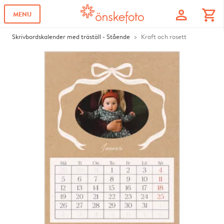
profile
shopping_cart
MENU
Skrivbordskalender med träställ - Stående
Kraft och rosett