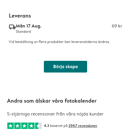
Leverans
Mån 17 Aug.
69 kr
delivery_standard_v2
Standard
Vid beställning av flera produkter kan leveranstiderna ändras.
Börja skapa
Andra som älskar våra fotokalender
5-stjärniga recensioner från våra nöjda kunder
4.3
baserat på
2967 recensioner