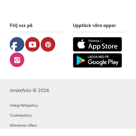
Följ oss på
Upptäck våra appar
facebook
youtube
pinterest
instagram
önskefoto © 2026
Integritetspolicy
Cookiepolicy
Allmänna villkor
Hjälp