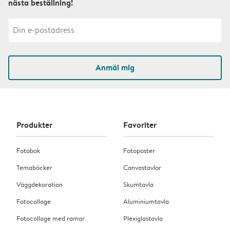
nästa beställning!
Anmäl mig
Produkter
Favoriter
Fotobok
Fotoposter
Temaböcker
Canvastavlor
Väggdekoration
Skumtavla
Fotocollage
Aluminiumtavla
Fotocollage med ramar
Plexiglastavla