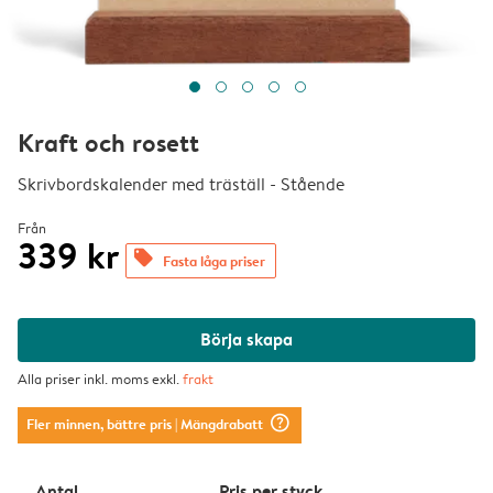
Kraft och rosett
Skrivbordskalender med träställ - Stående
Från
339 kr
offers
Fasta låga priser
Börja skapa
Alla priser inkl. moms exkl.
frakt
question_mark_circle
Fler minnen, bättre pris
| Mängdrabatt
Antal
Pris per styck