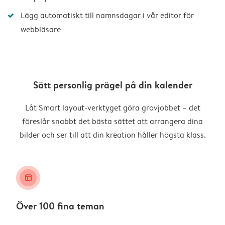
Lägg automatiskt till namnsdagar i vår editor för
webbläsare
Sätt personlig prägel på din kalender
Låt Smart layout-verktyget göra grovjobbet – det
föreslår snabbt det bästa sättet att arrangera dina
bilder och ser till att din kreation håller högsta klass.
layout_alt
Över 100 fina teman