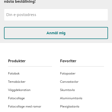
nästa beställning!
Anmäl mig
Produkter
Favoriter
Fotobok
Fotoposter
Temaböcker
Canvastavlor
Väggdekoration
Skumtavla
Fotocollage
Aluminiumtavla
Fotocollage med ramar
Plexiglastavla