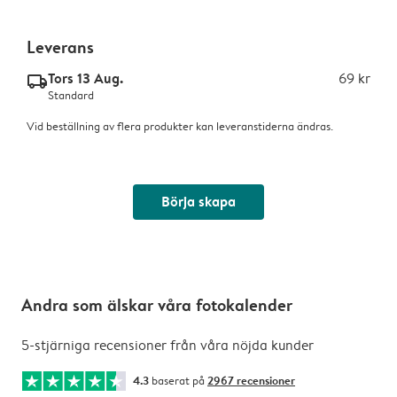
Leverans
Tors 13 Aug.
69 kr
delivery_standard_v2
Standard
Vid beställning av flera produkter kan leveranstiderna ändras.
Börja skapa
Andra som älskar våra fotokalender
5-stjärniga recensioner från våra nöjda kunder
4.3
baserat på
2967 recensioner