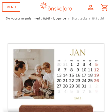
profile
shopping_cart
MENU
Skrivbordskalender med träställ - Liggande
Stort teckensnitt i guld