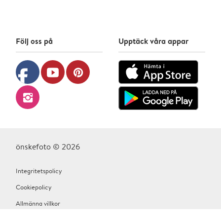
Följ oss på
Upptäck våra appar
facebook
youtube
pinterest
instagram
önskefoto © 2026
Integritetspolicy
Cookiepolicy
Allmänna villkor
Hjälp