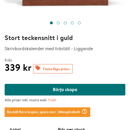
Stort teckensnitt i guld
Skrivbordskalender med träställ - Liggande
Från
339 kr
offers
Fasta låga priser
Börja skapa
Alla priser inkl. moms exkl.
frakt
question_mark_circle
Beställ flera kopior, spara mer
| Mängdrabatt
Antal
Pris per styck