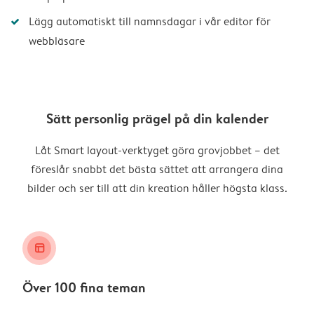
Lägg automatiskt till namnsdagar i vår editor för
webbläsare
Sätt personlig prägel på din kalender
Låt Smart layout-verktyget göra grovjobbet – det
föreslår snabbt det bästa sättet att arrangera dina
bilder och ser till att din kreation håller högsta klass.
layout_alt
Över 100 fina teman