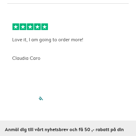
Love it, I am going to order more!
H
Claudia Caro
E
filled-pagination
outlined-paginatio
outlined-paginat
outlined-pagin
outlined-pag
outlined-p
Anmäl dig till vårt nyhetsbrev och få 50 ,- rabatt på din