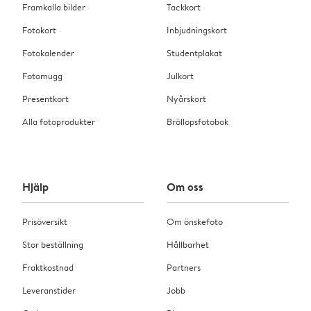
Framkalla bilder
Tackkort
Fotokort
Inbjudningskort
Fotokalender
Studentplakat
Fotomugg
Julkort
Presentkort
Nyårskort
Alla fotoprodukter
Bröllopsfotobok
Hjälp
Om oss
Prisöversikt
Om önskefoto
Stor beställning
Hållbarhet
Fraktkostnad
Partners
Leveranstider
Jobb