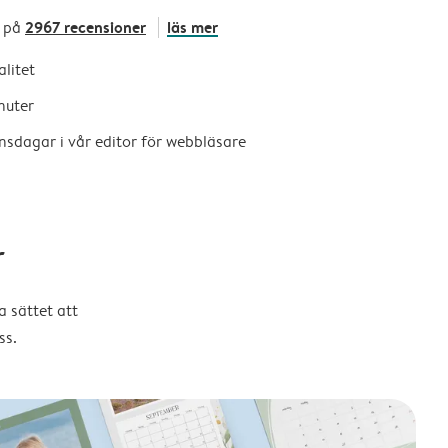
2967 recensioner
läs mer
 på
alitet
nuter
nsdagar i vår editor för webbläsare
r
 sättet att
ss.