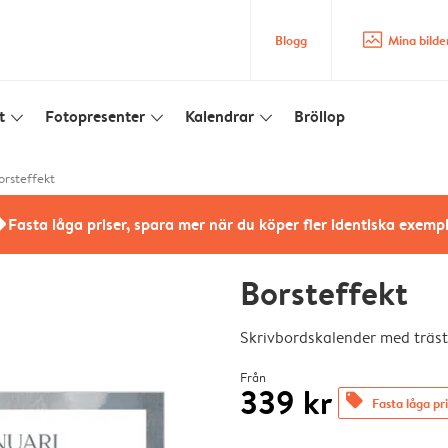
image_placeholder
Blogg
Mina bilde
t
Fotopresenter
Kalendrar
Bröllop
slim_arrow_down
slim_arrow_down
slim_arrow_down
orsteffekt
rs
Fasta låga priser, spara mer när du köper fler identiska exemp
Borsteffekt
Skrivbordskalender med träst
Från
339 kr
offers
Fasta låga pr