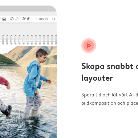
stars_plus
Skapa snabbt 
layouter
Spara tid och låt vårt AI-
bildkomposition och placer