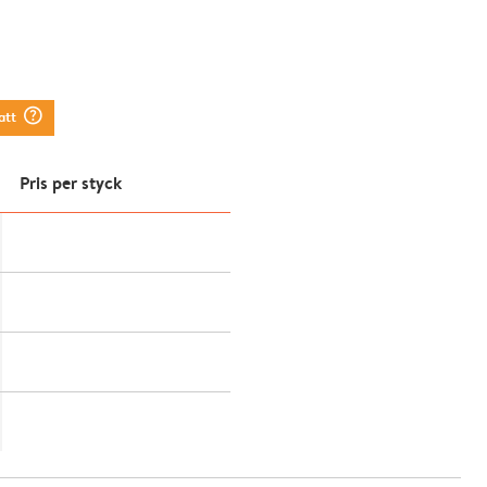
question_mark_circle
att
Pris per styck