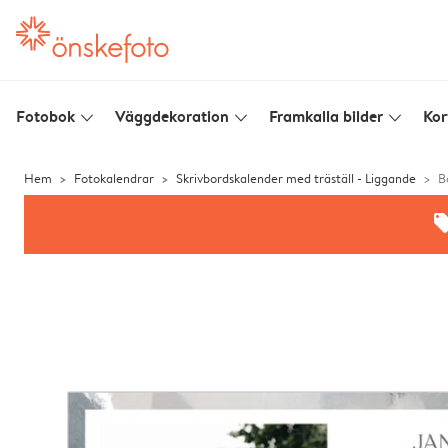
Fotobok
Väggdekoration
Framkalla bilder
Kor
slim_arrow_down
slim_arrow_down
slim_arrow_down
Hem
Fotokalendrar
Skrivbordskalender med träställ - Liggande
B
offe