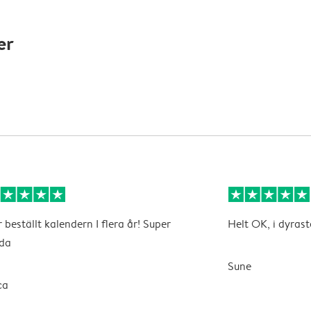
er
 beställt kalendern I flera år! Super
Helt OK, i dyrast
da
Sune
ca