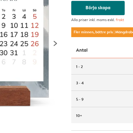
Börja skapa
Alla priser inkl. moms exkl.
frakt
Fler minnen, bättre pris
| Mängdrab
Antal
1 - 2
3 - 4
5 - 9
10+