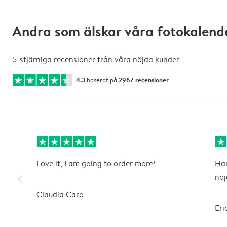
Andra som älskar våra fotokalend
5-stjärniga recensioner från våra nöjda kunder
4.3
baserat på
2967 recensioner
Love it, I am going to order more!
Har
slim_arrow_left
nöj
Claudia Caro
Eri