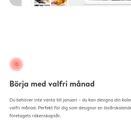
clock
Börja med valfri månad
Du behöver inte vänta till januari – du kan designa din kal
valfri månad. Perfekt för dig som designar en läsårskalende
företagets räkenskapsår.