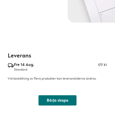
Leverans
Fre 14 Aug.
69 kr
delivery_standard_v2
Standard
Vid beställning av flera produkter kan leveranstiderna ändras.
Börja skapa