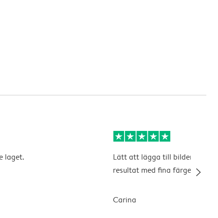
e laget.
Lätt att lägga till bilderna. Vä
slim_arrow_right
resultat med fina färger.
Carina