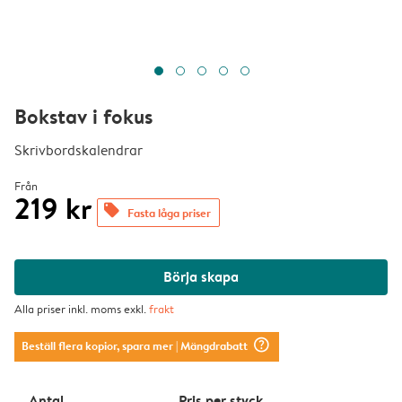
Bokstav i fokus
Skrivbordskalendrar
Från
219 kr
offers
Fasta låga priser
Börja skapa
Alla priser inkl. moms exkl.
frakt
question_mark_circle
Beställ flera kopior, spara mer
| Mängdrabatt
Antal
Pris per styck