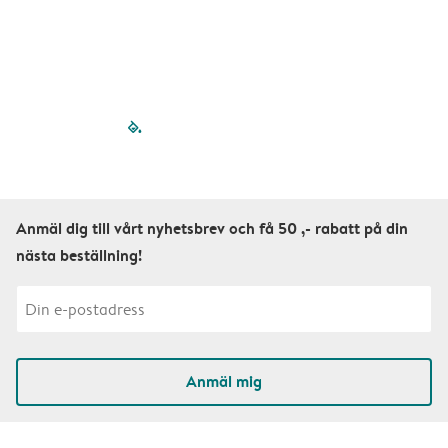
filled-pagination
outlined-paginatio
outlined-paginat
outlined-pagin
outlined-pag
outlined-p
Anmäl dig till vårt nyhetsbrev och få 50 ,- rabatt på din
nästa beställning!
Anmäl mig