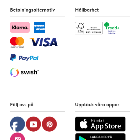
Betalningsalternativ
Hållbarhet
Följ oss på
Upptäck våra appar
facebook
youtube
pinterest