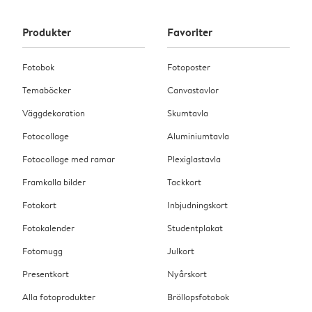
Produkter
Favoriter
Fotobok
Fotoposter
Temaböcker
Canvastavlor
Väggdekoration
Skumtavla
Fotocollage
Aluminiumtavla
Fotocollage med ramar
Plexiglastavla
Framkalla bilder
Tackkort
Fotokort
Inbjudningskort
Fotokalender
Studentplakat
Fotomugg
Julkort
Presentkort
Nyårskort
Alla fotoprodukter
Bröllopsfotobok