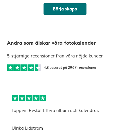
Börja skapa
Andra som älskar våra fotokalender
5-stjärniga recensioner från våra nöjda kunder
4.3
baserat på
2967 recensioner
Toppen! Beställt flera album och kalendrar.
S
Ulrika Lidström