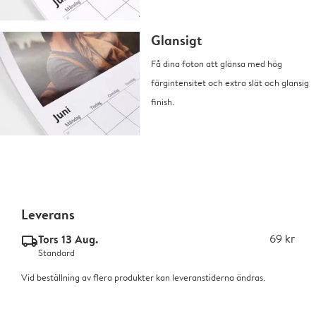
Glansigt
Få dina foton att glänsa med hög
färgintensitet och extra slät och glansig
finish.
Leverans
Tors 13 Aug.
69 kr
delivery_standard_v2
Standard
Vid beställning av flera produkter kan leveranstiderna ändras.