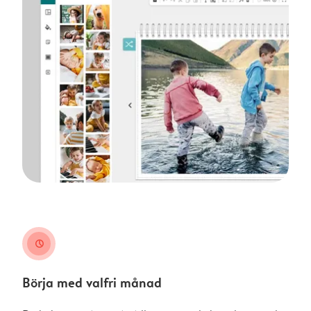
clock
Börja med valfri månad