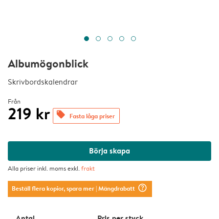
Albumögonblick
Skrivbordskalendrar
Från
219 kr
offers
Fasta låga priser
Börja skapa
Alla priser inkl. moms exkl.
frakt
question_mark_circle
Beställ flera kopior, spara mer
| Mängdrabatt
Antal
Pris per styck