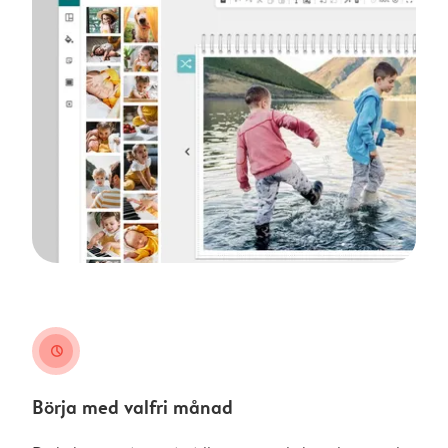
clock
Börja med valfri månad