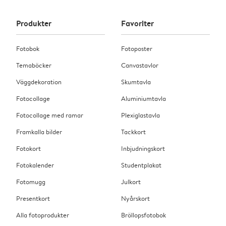
Produkter
Favoriter
Fotobok
Fotoposter
Temaböcker
Canvastavlor
Väggdekoration
Skumtavla
Fotocollage
Aluminiumtavla
Fotocollage med ramar
Plexiglastavla
Framkalla bilder
Tackkort
Fotokort
Inbjudningskort
Fotokalender
Studentplakat
Fotomugg
Julkort
Presentkort
Nyårskort
Alla fotoprodukter
Bröllopsfotobok