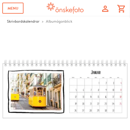
profile
shopping_cart
MENU
Skrivbordskalendrar
Albumögonblick