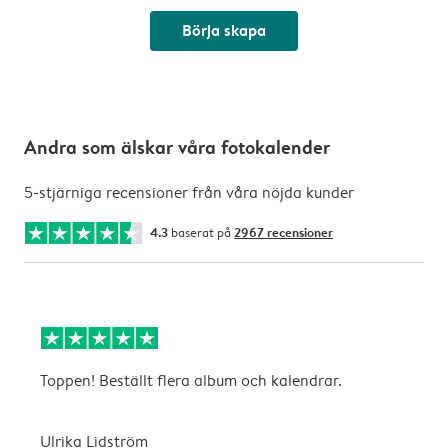
Börja skapa
Andra som älskar våra fotokalender
5-stjärniga recensioner från våra nöjda kunder
4.3
baserat på
2967 recensioner
Toppen! Beställt flera album och kalendrar.
S
Ulrika Lidström