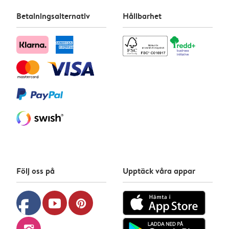
Betalningsalternativ
Hållbarhet
Följ oss på
Upptäck våra appar
facebook
youtube
pinterest