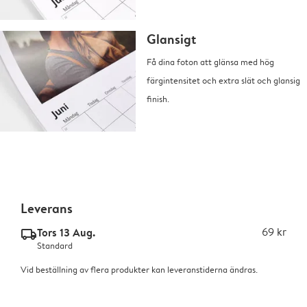
Glansigt
Få dina foton att glänsa med hög
färgintensitet och extra slät och glansig
finish.
Leverans
Tors 13 Aug.
69 kr
delivery_standard_v2
Standard
Vid beställning av flera produkter kan leveranstiderna ändras.