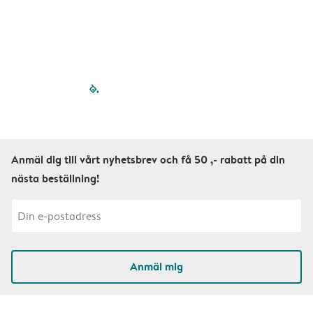
filled-pagination
outlined-paginatio
outlined-paginat
outlined-pagin
outlined-pag
outlined-p
Anmäl dig till vårt nyhetsbrev och få 50 ,- rabatt på din
nästa beställning!
Anmäl mig