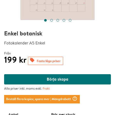
Enkel botanisk
Fotokalender A5 Enkel
Från
199 kr
offers
Fasta låga priser
Börja skapa
Alla priser inkl. moms exkl.
frakt
question_mark_circle
Beställ flera kopior, spara mer
| Mängdrabatt
Antal
Pris per styck