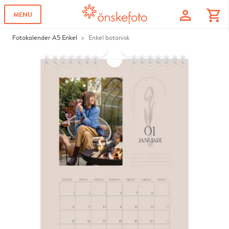
profile
shopping_cart
MENU
Fotokalender A5 Enkel
Enkel botanisk