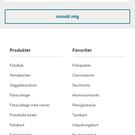
Anmäl mig
Produkter
Favoriter
Fotobok
Fotoposter
Temaböcker
Canvastavlor
Väggdekoration
Skumtavla
Fotocollage
Aluminiumtavla
Fotocollage med ramar
Plexiglastavla
Framkalla bilder
Tackkort
Fotokort
Inbjudningskort
Fotokalender
Studentplakat