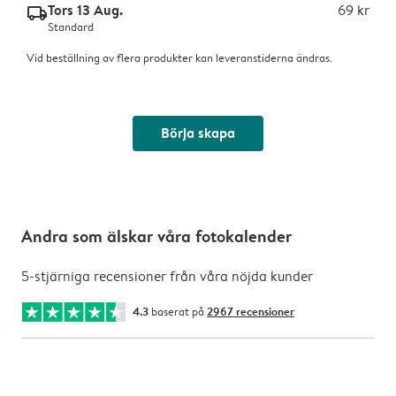
Tors 13 Aug.
69 kr
delivery_standard_v2
Standard
Vid beställning av flera produkter kan leveranstiderna ändras.
Börja skapa
Andra som älskar våra fotokalender
5-stjärniga recensioner från våra nöjda kunder
4.3
baserat på
2967 recensioner