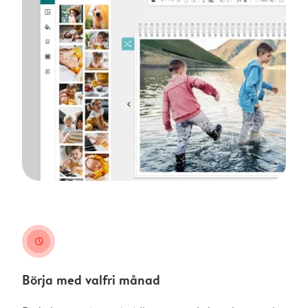
clock
Börja med valfri månad