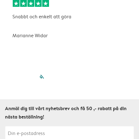
Snabbt och enkelt att göra
D
v
n
Marianne Widar
A
filled-pagination
outlined-paginatio
outlined-paginat
outlined-pagin
outlined-pag
outlined-p
Anmäl dig till vårt nyhetsbrev och få 50 ,- rabatt på din
nästa beställning!