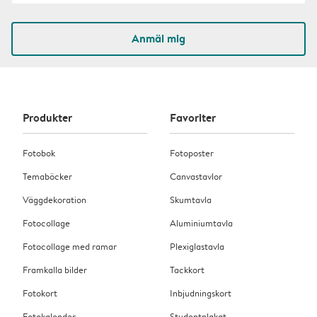
Anmäl mig
Produkter
Favoriter
Fotobok
Fotoposter
Temaböcker
Canvastavlor
Väggdekoration
Skumtavla
Fotocollage
Aluminiumtavla
Fotocollage med ramar
Plexiglastavla
Framkalla bilder
Tackkort
Fotokort
Inbjudningskort
Fotokalender
Studentplakat