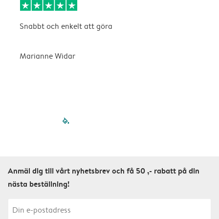
Snabbt och enkelt att göra
D
v
n
Marianne Widar
A
filled-pagination
outlined-paginatio
outlined-paginat
outlined-pagin
outlined-pag
outlined-p
Anmäl dig till vårt nyhetsbrev och få 50 ,- rabatt på din
nästa beställning!