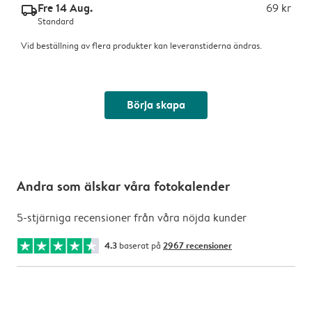
Fre 14 Aug.
69 kr
delivery_standard_v2
Standard
Vid beställning av flera produkter kan leveranstiderna ändras.
Börja skapa
Andra som älskar våra fotokalender
5-stjärniga recensioner från våra nöjda kunder
4.3
baserat på
2967 recensioner