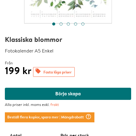
Klassiska blommor
Fotokalender A5 Enkel
Från
199 kr
offers
Fasta låga priser
Börja skapa
Alla priser inkl. moms exkl.
frakt
question_mark_circle
Beställ flera kopior, spara mer
| Mängdrabatt
Antal
Pris per styck