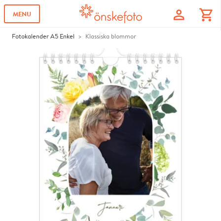
profile
shopping_cart
MENU
Fotokalender A5 Enkel
Klassiska blommor