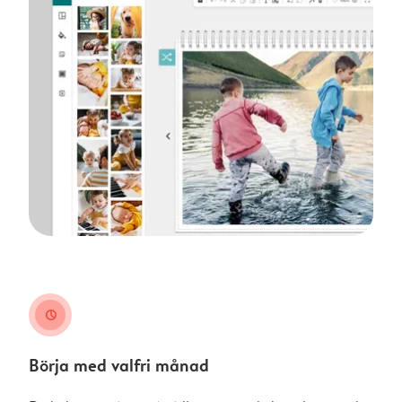
clock
Börja med valfri månad