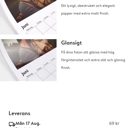
Ett lyxigt, obestruket och elegant
papper med extra matt finish.
Glansigt
Få dina foton att glänsa med hög
färgintensitet och extra slät och glansig
finish.
Leverans
Mån 17 Aug.
69 kr
delivery_standard_v2