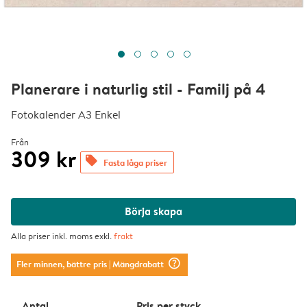
Planerare i naturlig stil - Familj på 4
Fotokalender A3 Enkel
Från
309 kr
offers
Fasta låga priser
Börja skapa
Alla priser inkl. moms exkl.
frakt
question_mark_circle
Fler minnen, bättre pris
| Mängdrabatt
Antal
Pris per styck