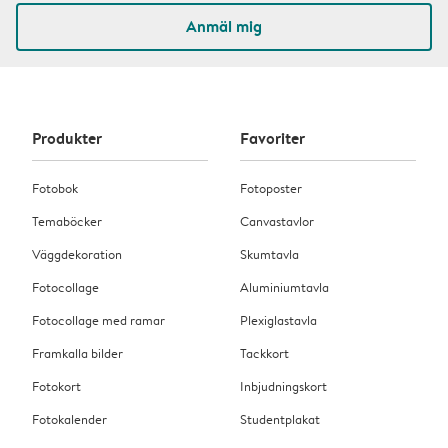
Anmäl mig
Produkter
Favoriter
Fotobok
Fotoposter
Temaböcker
Canvastavlor
Väggdekoration
Skumtavla
Fotocollage
Aluminiumtavla
Fotocollage med ramar
Plexiglastavla
Framkalla bilder
Tackkort
Fotokort
Inbjudningskort
Fotokalender
Studentplakat