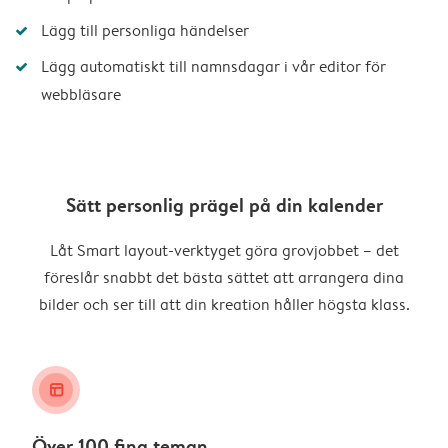
Lägg till personliga händelser
Lägg automatiskt till namnsdagar i vår editor för
webbläsare
Sätt personlig prägel på din kalender
Låt Smart layout-verktyget göra grovjobbet – det
föreslår snabbt det bästa sättet att arrangera dina
bilder och ser till att din kreation håller högsta klass.
layout_alt
Över 100 fina teman