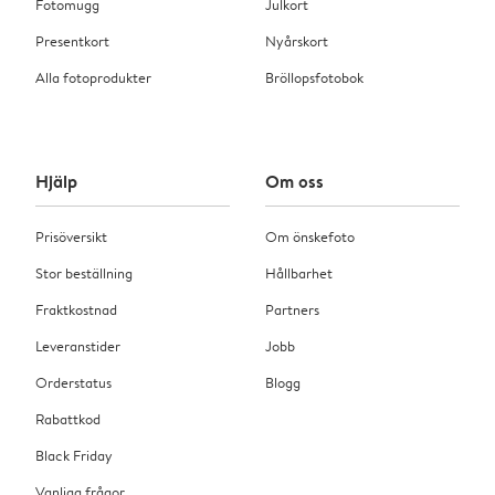
Fotomugg
Julkort
Presentkort
Nyårskort
Alla fotoprodukter
Bröllopsfotobok
Hjälp
Om oss
Prisöversikt
Om önskefoto
Stor beställning
Hållbarhet
Fraktkostnad
Partners
Leveranstider
Jobb
Orderstatus
Blogg
Rabattkod
Black Friday
Vanliga frågor