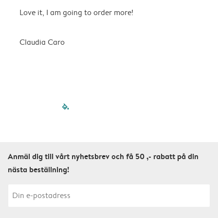
Love it, I am going to order more!
H
Claudia Caro
E
filled-pagination
outlined-paginatio
outlined-paginat
outlined-pagin
outlined-pag
outlined-p
Anmäl dig till vårt nyhetsbrev och få 50 ,- rabatt på din
nästa beställning!