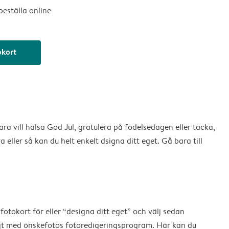
beställa online
okort
r bara vill hälsa God Jul, gratulera på födelsedagen eller tacka,
 eller så kan du helt enkelt dsigna ditt eget. Gå bara till
fotokort för eller “designa ditt eget” och välj sedan
ligt med önskefotos fotoredigeringsprogram. Här kan du