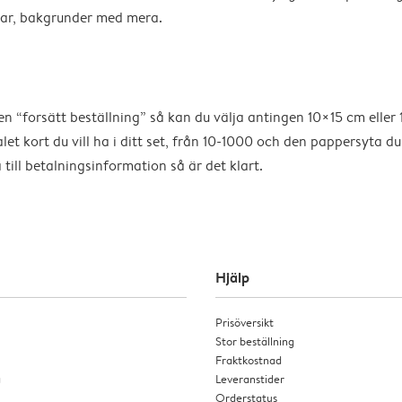
ramar, bakgrunder med mera.
 “forsätt beställning” så kan du välja antingen 10×15 cm eller 1
ntalet kort du vill ha i ditt set, från 10-1000 och den pappersyta
till betalningsinformation så är det klart.
Hjälp
Prisöversikt
Stor beställning
Fraktkostnad
a
Leveranstider
Orderstatus