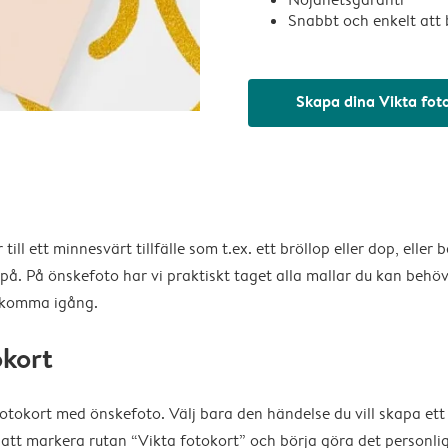
Snabbt och enkelt att 
Skapa dina Vikta fot
 till ett minnesvärt tillfälle som t.ex. ett bröllop eller dop, elle
på. På önskefoto har vi praktiskt taget alla mallar du kan behöva
t komma igång.
okort
otokort med önskefoto. Välj bara den händelse du vill skapa ett 
e att markera rutan “Vikta fotokort” och börja göra det person