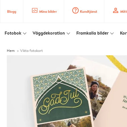
image_placeholder
question_mark_circle
profile
Blogg
Mina bilder
Kundtjänst
Mitt
Fotobok
Väggdekoration
Framkalla bilder
Kor
slim_arrow_down
slim_arrow_down
slim_arrow_down
Hem
Vikta fotokort