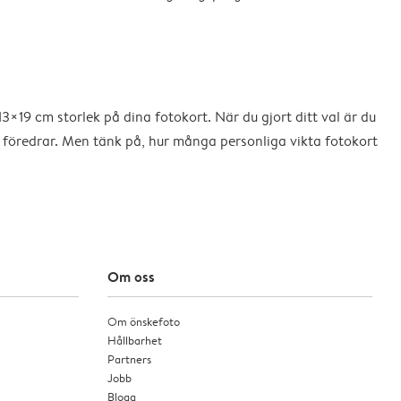
3×19 cm storlek på dina fotokort. När du gjort ditt val är du
 du föredrar. Men tänk på, hur många personliga vikta fotokort
Om oss
Om önskefoto
Hållbarhet
Partners
Jobb
Blogg