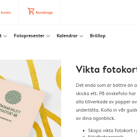
shopping_cart
 konto
Kundvagn
t
Fotopresenter
Kalendrar
Bröllop
slim_arrow_down
slim_arrow_down
slim_arrow_down
Vikta fotokor
Det enda som är bättre än at
skicka ett. På önskefoto har
alla tillverkade av papper a
underlätta. Kolla in vår guid
av dina ögonblick.
Skapa vikta fotokort i
Nöjdhetsgaranti