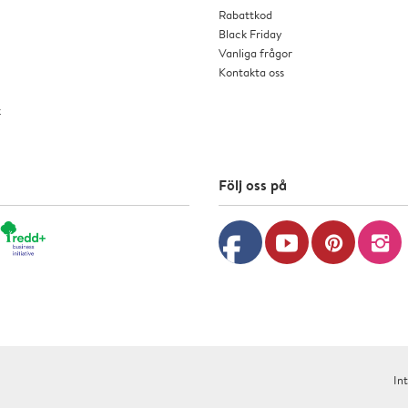
Rabattkod
Black Friday
Vanliga frågor
Kontakta oss
k
Följ oss på
facebook
youtube
pinterest
instagram
In