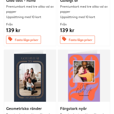
Glad tass - hund
Guldigt år
Premiumkort med tre olika val av
Premiumkort med tre olika val av
papper
papper
Uppsättning med 10 kort
Uppsättning med 10 kort
Från
Från
139 kr
139 kr
offers
offers
Fasta låga priser
Fasta låga priser
Geometriska ränder
Färgstark nyår