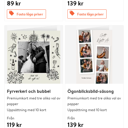
89 kr
139 kr
offers
offers
Fasta låga priser
Fasta låga priser
Fyrverkeri och bubbel
Ögonblicksbild-säsong
Premiumkort med tre olika val av
Premiumkort med tre olika val av
papper
papper
Uppsättning med 10 kort
Uppsättning med 10 kort
Från
Från
119 kr
139 kr