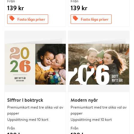
Från
Från
139 kr
139 kr
offers
offers
Fasta låga priser
Fasta låga priser
Siffror i boktryck
Modern nyår
Premiumkort med tre olika val av
Premiumkort med tre olika val av
papper
papper
Uppsättning med 10 kort
Uppsättning med 10 kort
Från
Från