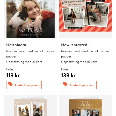
Hälsningar
How it started...
Premiumkort med tre olika val av
Premiumkort med tre olika val av
papper
papper
Uppsättning med 10 kort
Uppsättning med 10 kort
Från
Från
119 kr
139 kr
offers
offers
Fasta låga priser
Fasta låga priser