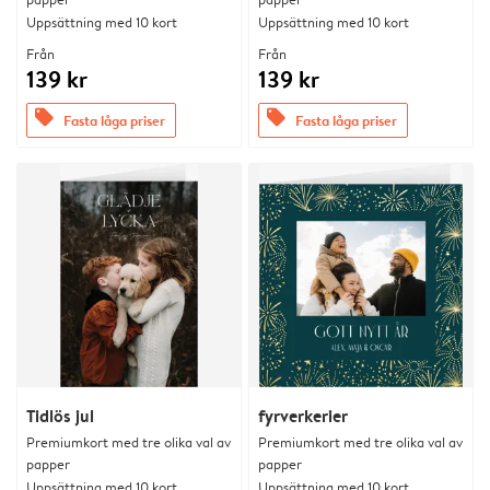
Uppsättning med 10 kort
Uppsättning med 10 kort
Från
Från
139 kr
139 kr
offers
offers
Fasta låga priser
Fasta låga priser
Tidlös jul
fyrverkerier
Premiumkort med tre olika val av
Premiumkort med tre olika val av
papper
papper
Uppsättning med 10 kort
Uppsättning med 10 kort