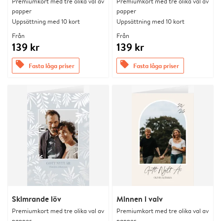
Premiumkort med tre olika val av
Premiumkort med tre olika val av
papper
papper
Uppsättning med 10 kort
Uppsättning med 10 kort
Från
Från
139 kr
139 kr
offers
offers
Fasta låga priser
Fasta låga priser
Skimrande löv
Minnen i valv
Premiumkort med tre olika val av
Premiumkort med tre olika val av
papper
papper