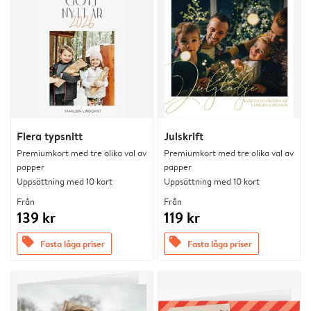
Flera typsnitt
Julskrift
Premiumkort med tre olika val av
Premiumkort med tre olika val av
papper
papper
Uppsättning med 10 kort
Uppsättning med 10 kort
Från
Från
139 kr
119 kr
offers
offers
Fasta låga priser
Fasta låga priser