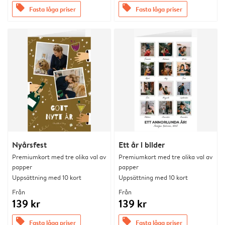
offers
offers
Fasta låga priser
Fasta låga priser
Nyårsfest
Ett år i bilder
Premiumkort med tre olika val av
Premiumkort med tre olika val av
papper
papper
Uppsättning med 10 kort
Uppsättning med 10 kort
Från
Från
139 kr
139 kr
offers
offers
Fasta låga priser
Fasta låga priser