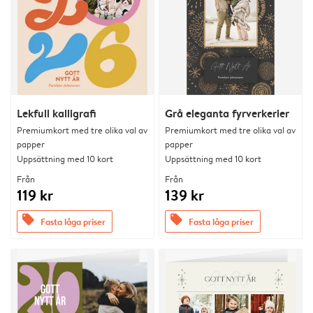
Lekfull kalligrafi
Grå eleganta fyrverkerier
Premiumkort med tre olika val av
Premiumkort med tre olika val av
papper
papper
Uppsättning med 10 kort
Uppsättning med 10 kort
Från
Från
119 kr
139 kr
offers
offers
Fasta låga priser
Fasta låga priser