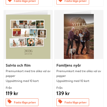
offers
offers
Fasta låga priser
Fasta låga priser
Salvia och film
Familjens nyår
Premiumkort med tre olika val av
Premiumkort med tre olika val av
papper
papper
Uppsättning med 10 kort
Uppsättning med 10 kort
Från
Från
119 kr
139 kr
offers
offers
Fasta låga priser
Fasta låga priser