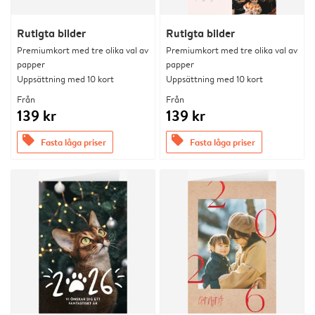
Rutigta bilder
Rutigta bilder
Premiumkort med tre olika val av
Premiumkort med tre olika val av
papper
papper
Uppsättning med 10 kort
Uppsättning med 10 kort
Från
Från
139 kr
139 kr
offers
offers
Fasta låga priser
Fasta låga priser