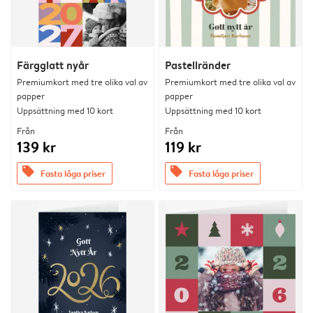
Färgglatt nyår
Pastellränder
Premiumkort med tre olika val av
Premiumkort med tre olika val av
papper
papper
Uppsättning med 10 kort
Uppsättning med 10 kort
Från
Från
139 kr
119 kr
offers
offers
Fasta låga priser
Fasta låga priser