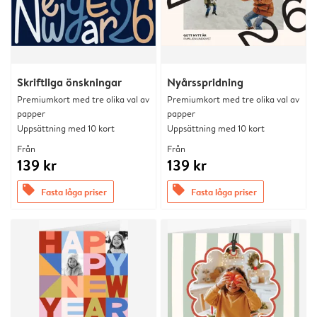
Skriftliga önskningar
Nyårsspridning
Premiumkort med tre olika val av
Premiumkort med tre olika val av
papper
papper
Uppsättning med 10 kort
Uppsättning med 10 kort
Från
Från
139 kr
139 kr
offers
offers
Fasta låga priser
Fasta låga priser