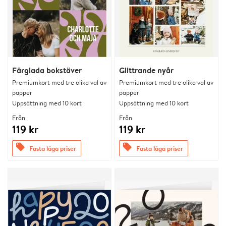
Färglada bokstäver
Glittrande nyår
Premiumkort med tre olika val av
Premiumkort med tre olika val av
papper
papper
Uppsättning med 10 kort
Uppsättning med 10 kort
Från
Från
119 kr
119 kr
offers
offers
Fasta låga priser
Fasta låga priser