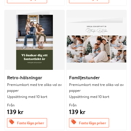
Retro-hälsningar
Familjestunder
Premiumkort med tre olika val av
Premiumkort med tre olika val av
papper
papper
Uppsättning med 10 kort
Uppsättning med 10 kort
Från
Från
139 kr
139 kr
offers
offers
Fasta låga priser
Fasta låga priser