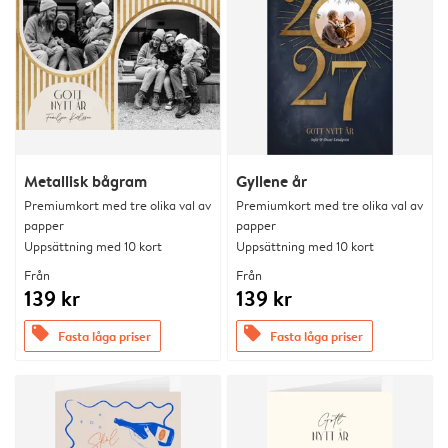
Metallisk bågram
Gyllene år
Premiumkort med tre olika val av
Premiumkort med tre olika val av
papper
papper
Uppsättning med 10 kort
Uppsättning med 10 kort
Från
Från
139 kr
139 kr
offers
offers
Fasta låga priser
Fasta låga priser