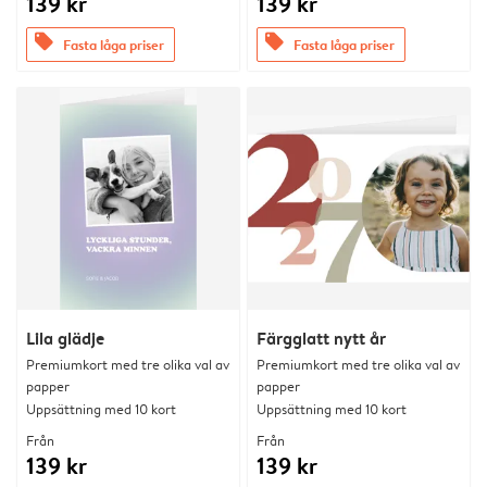
139 kr
139 kr
offers
offers
Fasta låga priser
Fasta låga priser
Lila glädje
Färgglatt nytt år
Premiumkort med tre olika val av
Premiumkort med tre olika val av
papper
papper
Uppsättning med 10 kort
Uppsättning med 10 kort
Från
Från
139 kr
139 kr