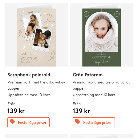
Scrapbook polaroid
Grön fotoram
Premiumkort med tre olika val av
Premiumkort med tre olika val av
papper
papper
Uppsättning med 10 kort
Uppsättning med 10 kort
Från
Från
139 kr
139 kr
offers
offers
Fasta låga priser
Fasta låga priser