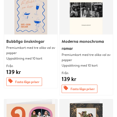
Bubbliga önskningar
Moderna monochroma
Premiumkort med tre olika val av
ramar
papper
Premiumkort med tre olika val av
Uppsättning med 10 kort
papper
Uppsättning med 10 kort
Från
139 kr
Från
139 kr
offers
Fasta låga priser
offers
Fasta låga priser