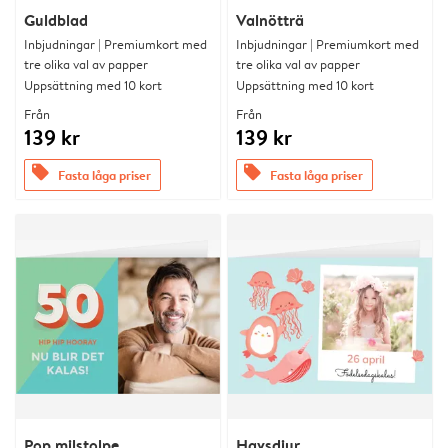
Guldblad
Valnötträ
Inbjudningar | Premiumkort med
Inbjudningar | Premiumkort med
tre olika val av papper
tre olika val av papper
Uppsättning med 10 kort
Uppsättning med 10 kort
Från
Från
139 kr
139 kr
offers
offers
Fasta låga priser
Fasta låga priser
Pop milstolpe
Havsdjur