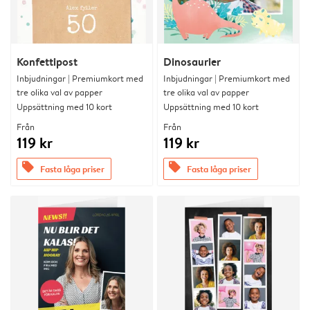
Konfettipost
Dinosaurier
Inbjudningar | Premiumkort med
Inbjudningar | Premiumkort med
tre olika val av papper
tre olika val av papper
Uppsättning med 10 kort
Uppsättning med 10 kort
Från
Från
119 kr
119 kr
offers
offers
Fasta låga priser
Fasta låga priser