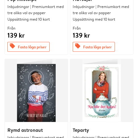
Inbjudningar | Premiumkort med
Inbjudningar | Premiumkort med
tre olika val av papper
tre olika val av papper
Uppsättning med 10 kort
Uppsättning med 10 kort
Från
Från
139 kr
139 kr
offers
offers
Fasta låga priser
Fasta låga priser
Rymd astronaut
Teparty
Inbjudningar | Premiumkort med
Inbjudningar | Premiumkort med