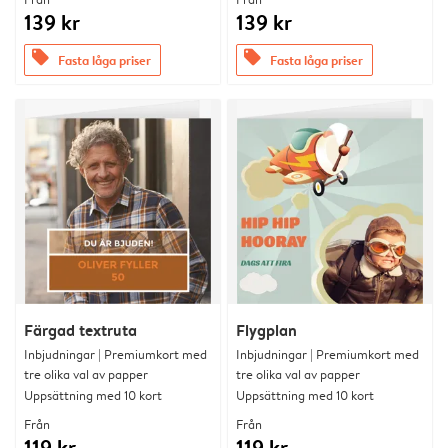
139 kr
139 kr
offers
offers
Fasta låga priser
Fasta låga priser
Färgad textruta
Flygplan
Inbjudningar | Premiumkort med
Inbjudningar | Premiumkort med
tre olika val av papper
tre olika val av papper
Uppsättning med 10 kort
Uppsättning med 10 kort
Från
Från
119 kr
119 kr