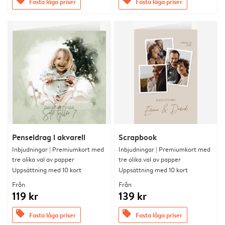
offers
offers
Fasta låga priser
Fasta låga priser
Penseldrag i akvarell
Scrapbook
Inbjudningar | Premiumkort med
Inbjudningar | Premiumkort med
tre olika val av papper
tre olika val av papper
Uppsättning med 10 kort
Uppsättning med 10 kort
Från
Från
119 kr
139 kr
offers
offers
Fasta låga priser
Fasta låga priser