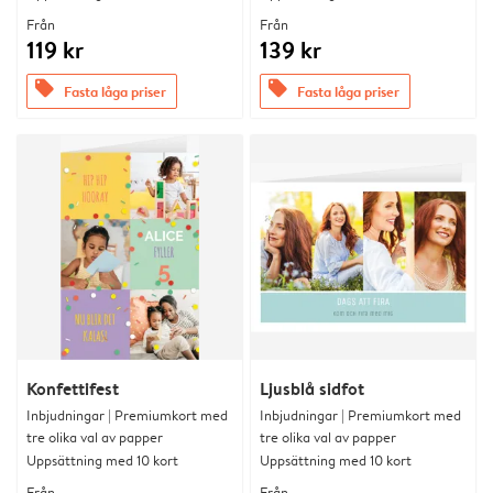
Från
Från
119 kr
139 kr
offers
offers
Fasta låga priser
Fasta låga priser
Konfettifest
Ljusblå sidfot
Inbjudningar | Premiumkort med
Inbjudningar | Premiumkort med
tre olika val av papper
tre olika val av papper
Uppsättning med 10 kort
Uppsättning med 10 kort
Från
Från