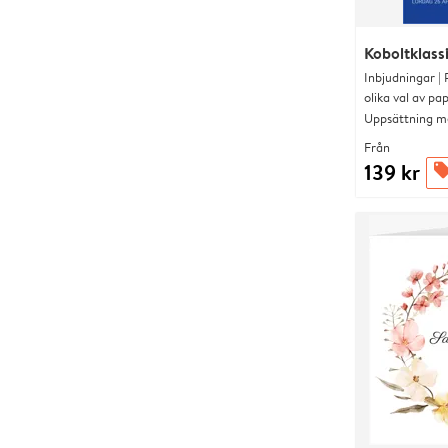
Koboltklass
Inbjudningar |
olika val av pa
Uppsättning me
Från
139 kr
offer