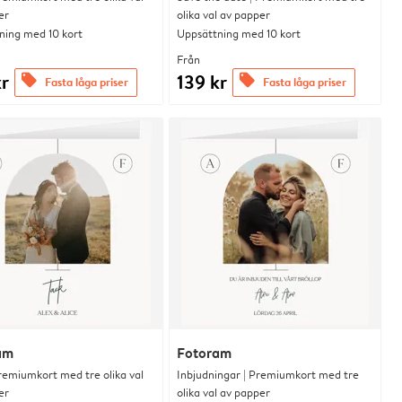
er
olika val av papper
ning med 10 kort
Uppsättning med 10 kort
Från
kr
139 kr
offers
offers
Fasta låga priser
Fasta låga priser
am
Fotoram
remiumkort med tre olika val
Inbjudningar | Premiumkort med tre
er
olika val av papper