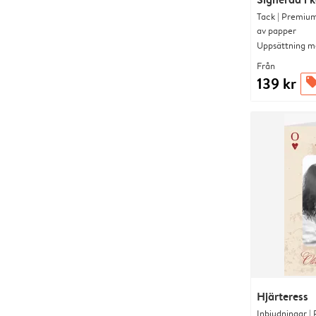
Tack | Premium
av papper
Uppsättning me
Från
139 kr
offer
Hjärteress
Inbjudningar |