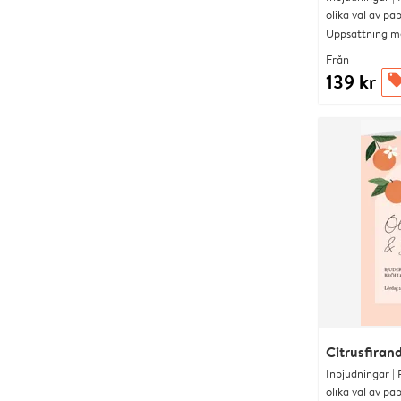
olika val av pa
Uppsättning me
Från
139 kr
offer
Citrusfiran
Inbjudningar |
olika val av pa