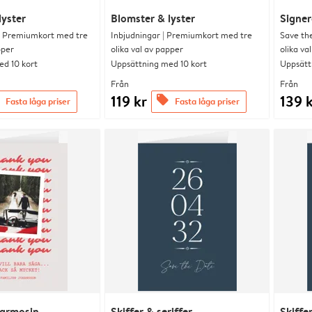
lyster
Blomster & lyster
Signer
| Premiumkort med tre
Inbjudningar | Premiumkort med tre
Save th
pper
olika val av papper
olika va
d 10 kort
Uppsättning med 10 kort
Uppsätt
Från
Från
119 kr
139 
offers
Fasta låga priser
Fasta låga priser
karmosin
Skiffer & seriffer
Skiffer