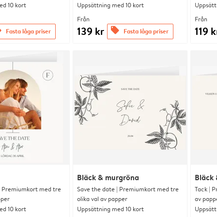
d 10 kort
Uppsättning med 10 kort
Uppsätt
Från
Från
139 kr
119 k
s
offers
Fasta låga priser
Fasta låga priser
Bläck & murgröna
Bläck
| Premiumkort med tre
Save the date | Premiumkort med tre
Tack | P
pper
olika val av papper
av papp
d 10 kort
Uppsättning med 10 kort
Uppsätt