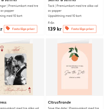
ingar | Premiumkort med tre
Tack | Premiumkort med tre olika val
l av papper
av papper
ning med 10 kort
Uppsättning med 10 kort
Från
kr
139 kr
offers
offers
Fasta låga priser
Fasta låga priser
ress
Citrusfirande
remiumkort med tre olika val
Save the date | Premiumkort med tre