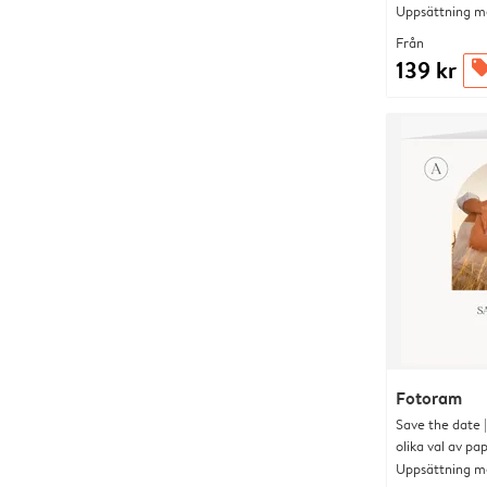
Uppsättning me
Från
139 kr
offer
Fotoram
Save the date 
olika val av pa
Uppsättning me