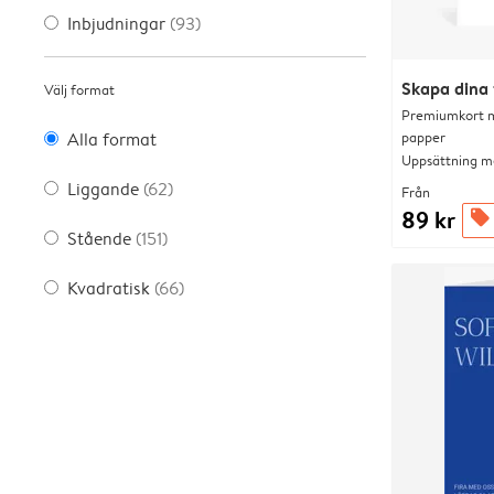
Inbjudningar
(93)
Skapa dina 
Välj format
Premiumkort me
papper
Alla format
Uppsättning me
Liggande
(62)
Från
89 kr
offers
Stående
(151)
Kvadratisk
(66)