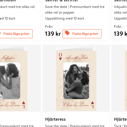
kort med tre olika val
Save the date | Premiumkort med tre
Inbjudn
olika val av papper
olika va
d 10 kort
Uppsättning med 10 kort
Uppsätt
Från
Från
139 kr
139 
s
offers
Fasta låga priser
Fasta låga priser
Hjärteress
Hjärte
 Premiumkort med tre
Save the date | Premiumkort med tre
Tack | P