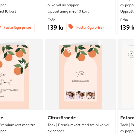
pper
olika val av papper
av papp
d 10 kort
Uppsättning med 10 kort
Uppsätt
Från
Från
139 kr
139 
s
offers
Fasta låga priser
Fasta låga priser
de
Citrusfirande
Fotor
 Premiumkort med tre
Tack | Premiumkort med tre olika val
Tack | P
pper
av papper
av papp