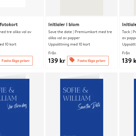
fotokort
Initialer i blom
Initial
d tre olika val av
Save the date | Premiumkort med tre
Tack | P
olika val av papper
av papp
d 10 kort
Uppsättning med 10 kort
Uppsätt
Från
Från
139 kr
139 
offers
Fasta låga priser
Fasta låga priser