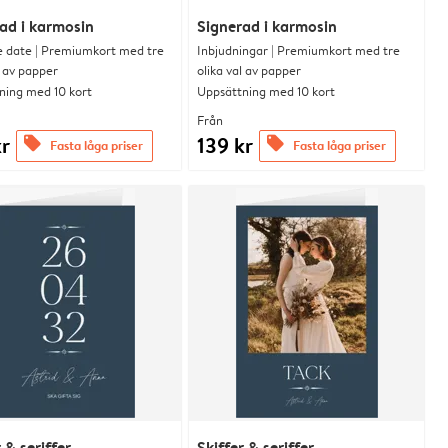
ad i karmosin
Signerad i karmosin
e date | Premiumkort med tre
Inbjudningar | Premiumkort med tre
l av papper
olika val av papper
ning med 10 kort
Uppsättning med 10 kort
Från
kr
139 kr
offers
offers
Fasta låga priser
Fasta låga priser
 & seriffer
Skiffer & seriffer