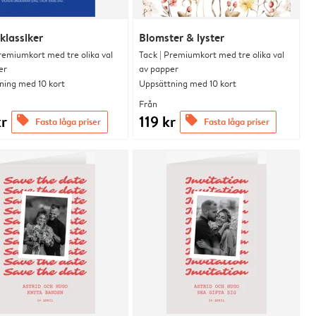
klassiker
Blomster & lyster
remiumkort med tre olika val
Tack | Premiumkort med tre olika val
er
av papper
ning med 10 kort
Uppsättning med 10 kort
Från
kr
119 kr
offers
offers
Fasta låga priser
Fasta låga priser