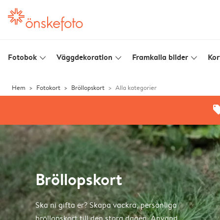
Fotobok
Väggdekoration
Framkalla bilder
Kor
slim_arrow_down
slim_arrow_down
slim_arrow_down
Hem
Fotokort
Bröllopskort
Alla kategorier
offe
Bröllopskort
Ska ni gifta er? Skapa vackra, personliga
bröllopskort till den stora dagen. Använd