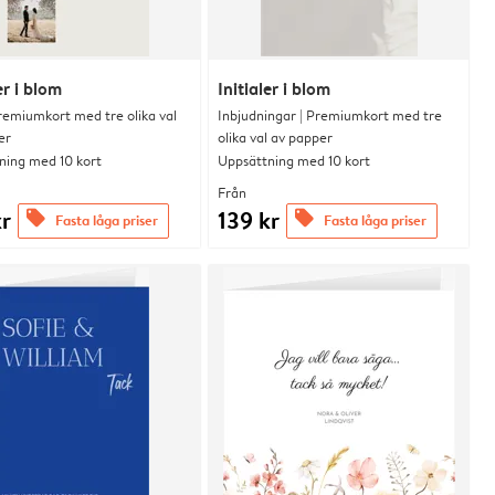
er i blom
Initialer i blom
remiumkort med tre olika val
Inbjudningar | Premiumkort med tre
er
olika val av papper
ning med 10 kort
Uppsättning med 10 kort
Från
kr
139 kr
offers
offers
Fasta låga priser
Fasta låga priser