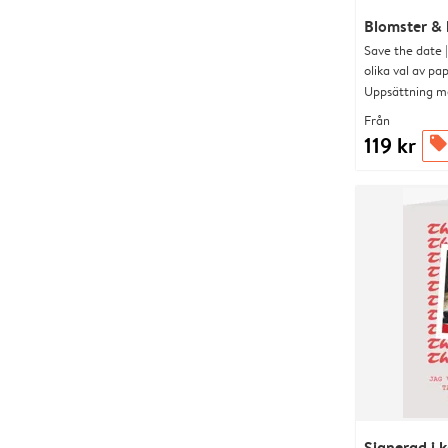
Blomster & 
Save the date 
olika val av pa
Uppsättning me
Från
119 kr
offers
Signerad i 