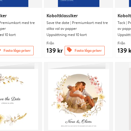
iker
Koboltklassiker
Kobolt
 Premiumkort med tre
Save the date | Premiumkort med tre
Tack | P
pper
olika val av papper
av papp
d 10 kort
Uppsättning med 10 kort
Uppsätt
Från
Från
139 kr
139 
s
offers
Fasta låga priser
Fasta låga priser