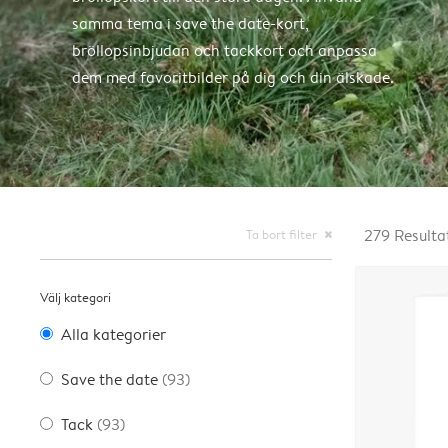
samma tema i save the date-kort,
bröllopsinbjudan och tackkort och anpassa
dem med favoritbilder på dig och din älskade.
Ta bort filter
279
Resulta
close
Välj kategori
Alla kategorier
Save the date
(93)
Tack
(93)