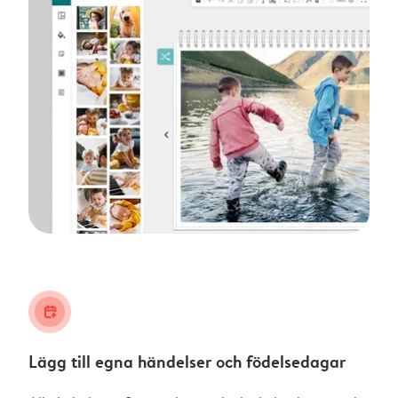
calendar_plus
Lägg till egna händelser och födelsedagar