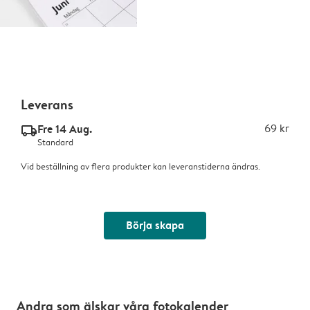
Leverans
Fre 14 Aug.
69 kr
delivery_standard_v2
Standard
Vid beställning av flera produkter kan leveranstiderna ändras.
Börja skapa
Andra som älskar våra fotokalender