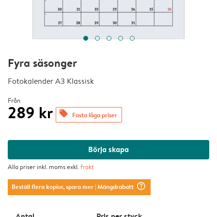
Fyra säsonger
Fotokalender A3 Klassisk
Från
289 kr
offers
Fasta låga priser
Börja skapa
Alla priser inkl. moms exkl.
frakt
question_mark_circle
Beställ flera kopior, spara mer
| Mängdrabatt
Antal
Pris per styck