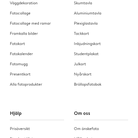
Väggdekoration
Skumtavla
Fotocollage
Aluminiumtavla
Fotocollage med ramar
Plexiglastavla
Framkalla bilder
Tackkort
Fotokort
Inbjudningskort
Fotokalender
Studentplakat
Fotomugg
Julkort
Presentkort
Nyårskort
Alla fotoprodukter
Bröllopsfotobok
Hjälp
Om oss
Prisöversikt
Om önskefoto