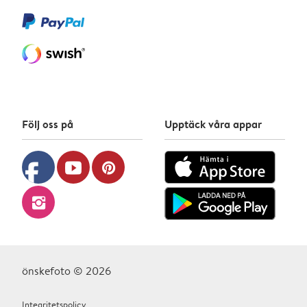
Följ oss på
Upptäck våra appar
facebook
youtube
pinterest
instagram
önskefoto © 2026
Integritetspolicy