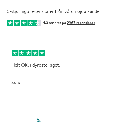
5-stjärniga recensioner från våra nöjda kunder
4.3
baserat på
2967 recensioner
Helt OK, i dyraste laget.
L
f
Sune
C
filled-pagination
outlined-paginatio
outlined-paginat
outlined-pagin
outlined-pag
outlined-p