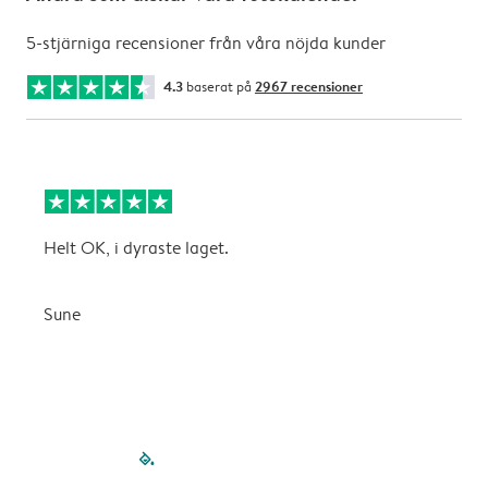
5-stjärniga recensioner från våra nöjda kunder
4.3
baserat på
2967 recensioner
Helt OK, i dyraste laget.
L
f
Sune
C
filled-pagination
outlined-paginatio
outlined-paginat
outlined-pagin
outlined-pag
outlined-p