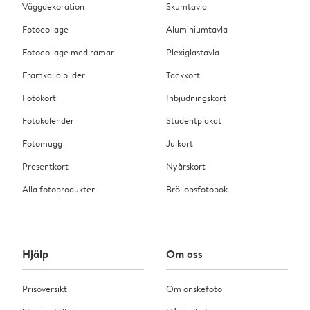
Väggdekoration
Skumtavla
Fotocollage
Aluminiumtavla
Fotocollage med ramar
Plexiglastavla
Framkalla bilder
Tackkort
Fotokort
Inbjudningskort
Fotokalender
Studentplakat
Fotomugg
Julkort
Presentkort
Nyårskort
Alla fotoprodukter
Bröllopsfotobok
Hjälp
Om oss
Prisöversikt
Om önskefoto