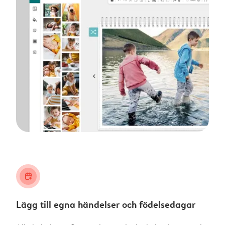
calendar_plus
Lägg till egna händelser och födelsedagar