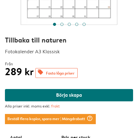
Tillbaka till naturen
Fotokalender A3 Klassisk
Från
289 kr
offers
Fasta låga priser
Börja skapa
Alla priser inkl. moms exkl.
frakt
question_mark_circle
Beställ flera kopior, spara mer
| Mängdrabatt
Antal
Pris per styck