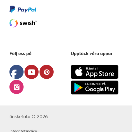
Följ oss på
Upptäck våra appar
facebook
youtube
pinterest
instagram
önskefoto © 2026
Integritetspolicy