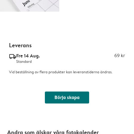
Leverans
Fre 14 Aug.
69 kr
delivery_standard_v2
Standard
Vid beställning av flera produkter kan leveranstiderna ändras.
Börja skapa
Andra som älskar våra fotokalender