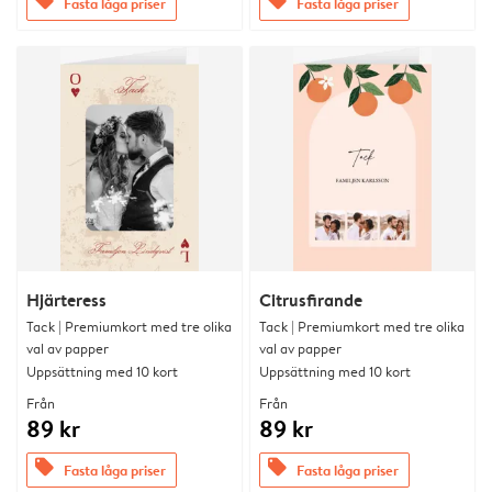
offers
offers
Fasta låga priser
Fasta låga priser
Hjärteress
Citrusfirande
Tack | Premiumkort med tre olika
Tack | Premiumkort med tre olika
val av papper
val av papper
Uppsättning med 10 kort
Uppsättning med 10 kort
Från
Från
89 kr
89 kr
offers
offers
Fasta låga priser
Fasta låga priser