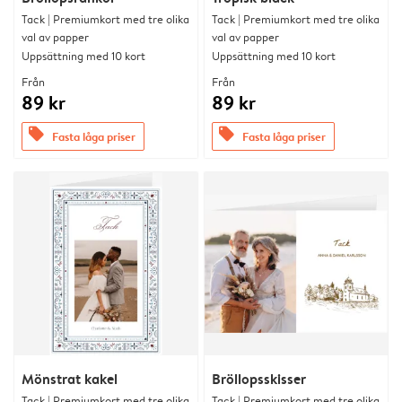
Tack | Premiumkort med tre olika
Tack | Premiumkort med tre olika
val av papper
val av papper
Uppsättning med 10 kort
Uppsättning med 10 kort
Från
Från
89 kr
89 kr
offers
offers
Fasta låga priser
Fasta låga priser
Mönstrat kakel
Bröllopsskisser
Tack | Premiumkort med tre olika
Tack | Premiumkort med tre olika