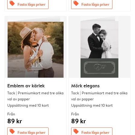
offers
offers
Fasta låga priser
Fasta låga priser
Emblem av kärlek
Mörk elegans
Tack | Premiumkort med tre olika
Tack | Premiumkort med tre olika
val av papper
val av papper
Uppsättning med 10 kort
Uppsättning med 10 kort
Från
Från
89 kr
89 kr
offers
offers
Fasta låga priser
Fasta låga priser