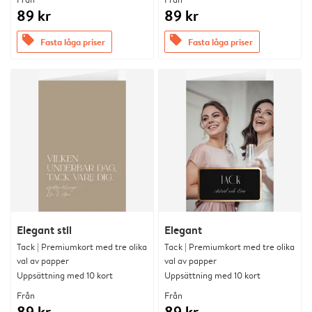
89 kr
89 kr
offers
offers
Fasta låga priser
Fasta låga priser
Elegant stil
Elegant
Tack | Premiumkort med tre olika
Tack | Premiumkort med tre olika
val av papper
val av papper
Uppsättning med 10 kort
Uppsättning med 10 kort
Från
Från
89 kr
89 kr