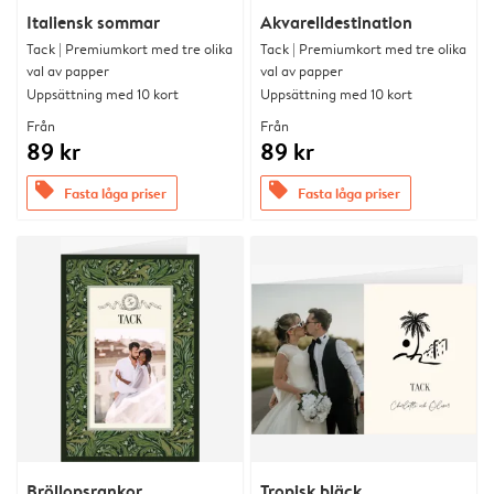
Italiensk sommar
Akvarelldestination
Tack | Premiumkort med tre olika
Tack | Premiumkort med tre olika
val av papper
val av papper
Uppsättning med 10 kort
Uppsättning med 10 kort
Från
Från
89 kr
89 kr
offers
offers
Fasta låga priser
Fasta låga priser
Bröllopsrankor
Tropisk bläck