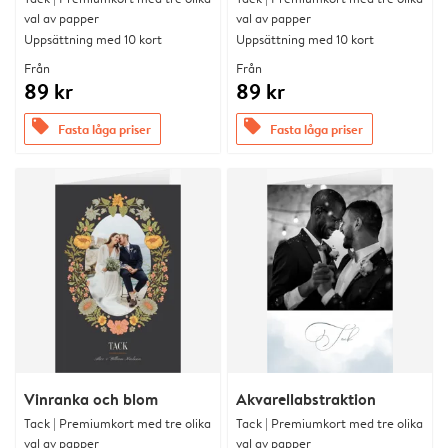
val av papper
val av papper
Uppsättning med 10 kort
Uppsättning med 10 kort
Från
Från
89 kr
89 kr
offers
offers
Fasta låga priser
Fasta låga priser
Vinranka och blom
Akvarellabstraktion
Tack | Premiumkort med tre olika
Tack | Premiumkort med tre olika
val av papper
val av papper