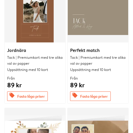
Jordnära
Perfekt match
Tack | Premiumkort med tre olika
Tack | Premiumkort med tre olika
val av papper
val av papper
Uppsättning med 10 kort
Uppsättning med 10 kort
Från
Från
89 kr
89 kr
offers
offers
Fasta låga priser
Fasta låga priser