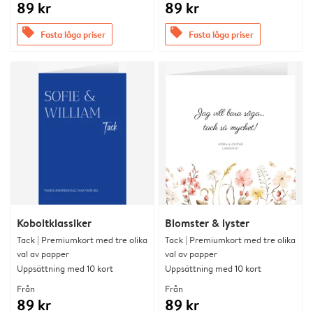
89 kr
89 kr
offers
offers
Fasta låga priser
Fasta låga priser
Koboltklassiker
Blomster & lyster
Tack | Premiumkort med tre olika
Tack | Premiumkort med tre olika
val av papper
val av papper
Uppsättning med 10 kort
Uppsättning med 10 kort
Från
Från
89 kr
89 kr