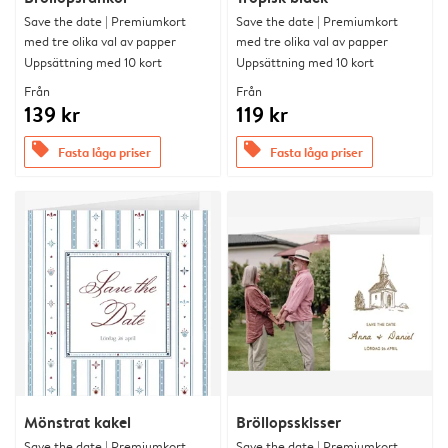
Save the date | Premiumkort
Save the date | Premiumkort
med tre olika val av papper
med tre olika val av papper
Uppsättning med 10 kort
Uppsättning med 10 kort
Från
Från
139 kr
119 kr
offers
offers
Fasta låga priser
Fasta låga priser
Mönstrat kakel
Bröllopsskisser
Save the date | Premiumkort
Save the date | Premiumkort