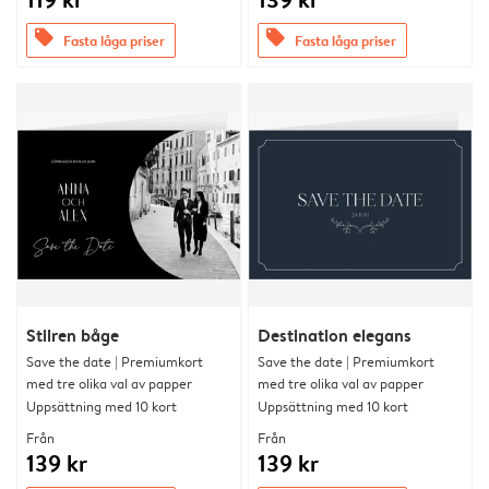
offers
offers
Fasta låga priser
Fasta låga priser
Stilren båge
Destination elegans
Save the date | Premiumkort
Save the date | Premiumkort
med tre olika val av papper
med tre olika val av papper
Uppsättning med 10 kort
Uppsättning med 10 kort
Från
Från
139 kr
139 kr