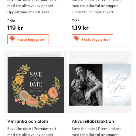
med tre olika val av papper
med tre olika val av papper
Uppsättning med 10 kort
Uppsättning med 10 kort
Från
Från
119 kr
139 kr
offers
offers
Fasta låga priser
Fasta låga priser
Vinranka och blom
Akvarellabstraktion
Save the date | Premiumkort
Save the date | Premiumkort
med tre olika val av papper
med tre olika val av papper