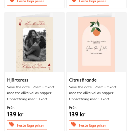
offers
offers
Fasta låga priser
Fasta låga priser
Hjärteress
Citrusfirande
Save the date | Premiumkort
Save the date | Premiumkort
med tre olika val av papper
med tre olika val av papper
Uppsättning med 10 kort
Uppsättning med 10 kort
Från
Från
139 kr
139 kr
offers
offers
Fasta låga priser
Fasta låga priser