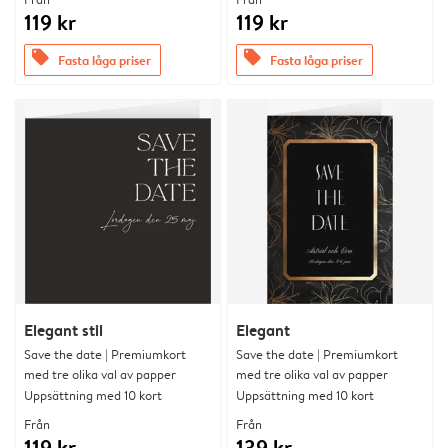
119 kr
119 kr
offers
offers
Fasta låga priser
Fasta låga priser
Elegant stil
Elegant
Save the date | Premiumkort
Save the date | Premiumkort
med tre olika val av papper
med tre olika val av papper
Uppsättning med 10 kort
Uppsättning med 10 kort
Från
Från
119 kr
139 kr