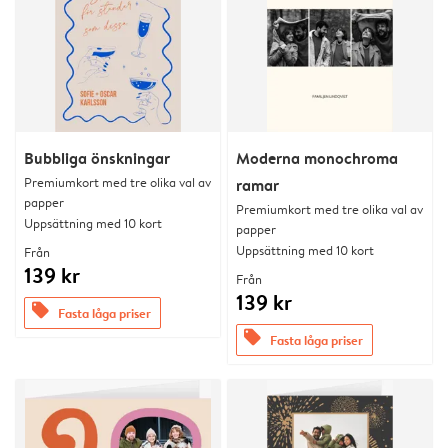
Bubbliga önskningar
Moderna monochroma
Premiumkort med tre olika val av
ramar
papper
Premiumkort med tre olika val av
Uppsättning med 10 kort
papper
Uppsättning med 10 kort
Från
139 kr
Från
139 kr
offers
Fasta låga priser
offers
Fasta låga priser