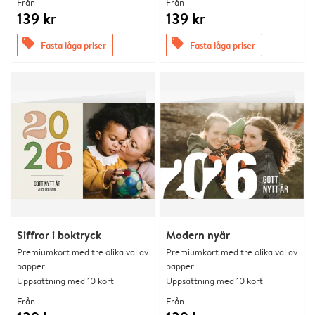
Från
Från
139 kr
139 kr
offers
offers
Fasta låga priser
Fasta låga priser
Siffror i boktryck
Modern nyår
Premiumkort med tre olika val av
Premiumkort med tre olika val av
papper
papper
Uppsättning med 10 kort
Uppsättning med 10 kort
Från
Från