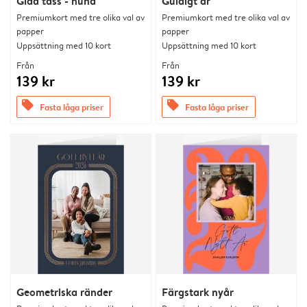
Glad tass - hund
Guldigt år
Premiumkort med tre olika val av
Premiumkort med tre olika val av
papper
papper
Uppsättning med 10 kort
Uppsättning med 10 kort
Från
Från
139 kr
139 kr
offers
offers
Fasta låga priser
Fasta låga priser
Geometriska ränder
Färgstark nyår