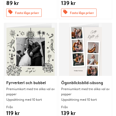
89 kr
139 kr
offers
offers
Fasta låga priser
Fasta låga priser
Fyrverkeri och bubbel
Ögonblicksbild-säsong
Premiumkort med tre olika val av
Premiumkort med tre olika val av
papper
papper
Uppsättning med 10 kort
Uppsättning med 10 kort
Från
Från
119 kr
139 kr