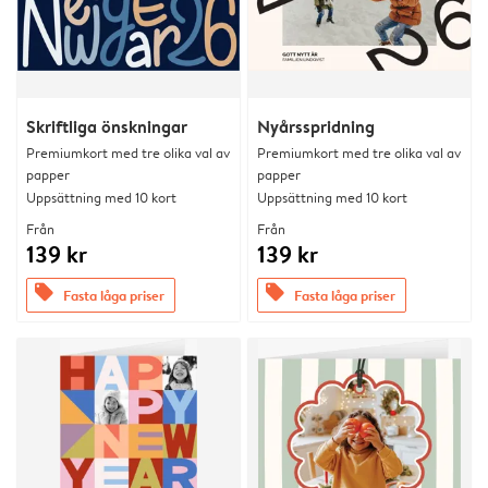
Skriftliga önskningar
Nyårsspridning
Premiumkort med tre olika val av
Premiumkort med tre olika val av
papper
papper
Uppsättning med 10 kort
Uppsättning med 10 kort
Från
Från
139 kr
139 kr
offers
offers
Fasta låga priser
Fasta låga priser