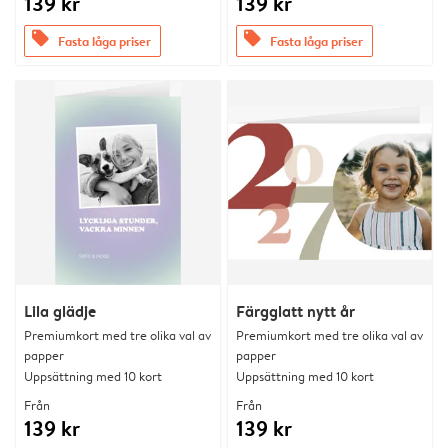
139 kr
139 kr
offers
offers
Fasta låga priser
Fasta låga priser
Lila glädje
Färgglatt nytt år
Premiumkort med tre olika val av
Premiumkort med tre olika val av
papper
papper
Uppsättning med 10 kort
Uppsättning med 10 kort
Från
Från
139 kr
139 kr