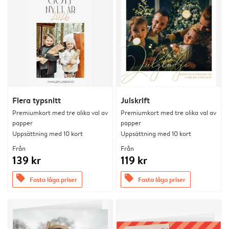
Flera typsnitt
Julskrift
Premiumkort med tre olika val av
Premiumkort med tre olika val av
papper
papper
Uppsättning med 10 kort
Uppsättning med 10 kort
Från
Från
139 kr
119 kr
offers
offers
Fasta låga priser
Fasta låga priser