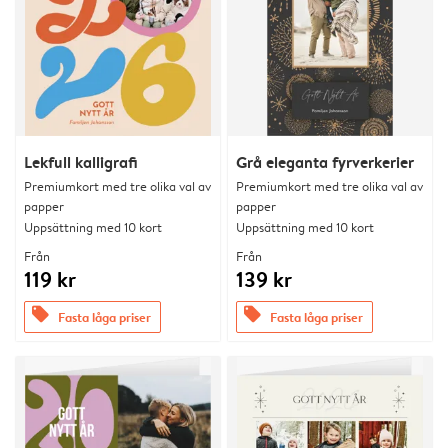
Lekfull kalligrafi
Grå eleganta fyrverkerier
Premiumkort med tre olika val av
Premiumkort med tre olika val av
papper
papper
Uppsättning med 10 kort
Uppsättning med 10 kort
Från
Från
119 kr
139 kr
offers
offers
Fasta låga priser
Fasta låga priser