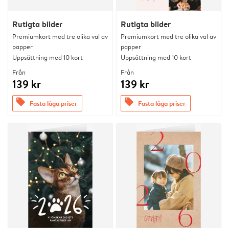
Rutigta bilder
Rutigta bilder
Premiumkort med tre olika val av
Premiumkort med tre olika val av
papper
papper
Uppsättning med 10 kort
Uppsättning med 10 kort
Från
Från
139 kr
139 kr
offers
offers
Fasta låga priser
Fasta låga priser