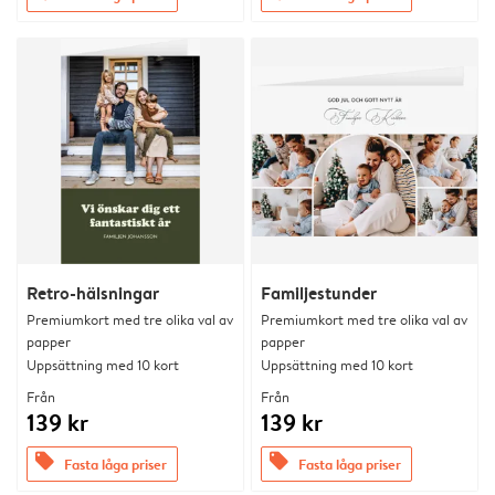
Retro-hälsningar
Familjestunder
Premiumkort med tre olika val av
Premiumkort med tre olika val av
papper
papper
Uppsättning med 10 kort
Uppsättning med 10 kort
Från
Från
139 kr
139 kr
offers
offers
Fasta låga priser
Fasta låga priser