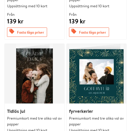
Uppsättning med 10 kort
Uppsättning med 10 kort
Från
Från
139 kr
139 kr
offers
offers
Fasta låga priser
Fasta låga priser
Tidlös jul
fyrverkerier
Premiumkort med tre olika val av
Premiumkort med tre olika val av
papper
papper
Uppsättning med 10 kort
Uppsättning med 10 kort