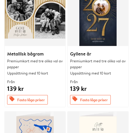
Metallisk bågram
Gyllene år
Premiumkort med tre olika val av
Premiumkort med tre olika val av
papper
papper
Uppsättning med 10 kort
Uppsättning med 10 kort
Från
Från
139 kr
139 kr
offers
offers
Fasta låga priser
Fasta låga priser