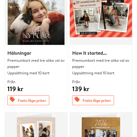
Hälsningar
How it started...
Premiumkort med tre olika val av
Premiumkort med tre olika val av
papper
papper
Uppsättning med 10 kort
Uppsättning med 10 kort
Från
Från
119 kr
139 kr
offers
offers
Fasta låga priser
Fasta låga priser