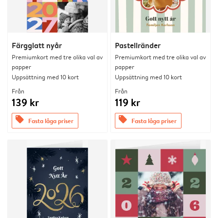
Färgglatt nyår
Pastellränder
Premiumkort med tre olika val av
Premiumkort med tre olika val av
papper
papper
Uppsättning med 10 kort
Uppsättning med 10 kort
Från
Från
139 kr
119 kr
offers
offers
Fasta låga priser
Fasta låga priser