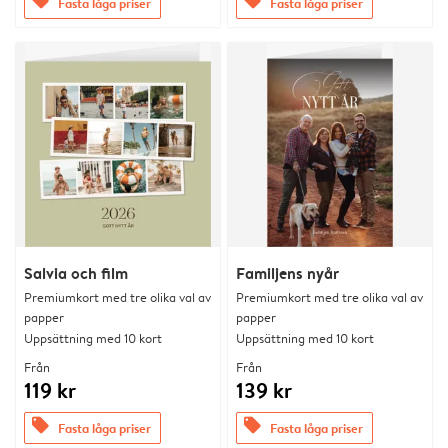
offers
offers
Fasta låga priser
Fasta låga priser
Salvia och film
Familjens nyår
Premiumkort med tre olika val av
Premiumkort med tre olika val av
papper
papper
Uppsättning med 10 kort
Uppsättning med 10 kort
Från
Från
119 kr
139 kr
offers
offers
Fasta låga priser
Fasta låga priser