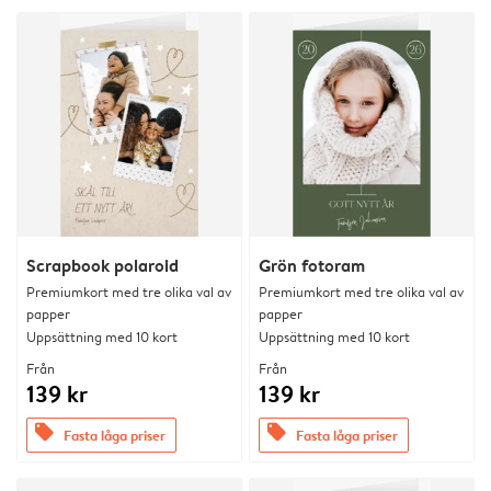
Scrapbook polaroid
Grön fotoram
Premiumkort med tre olika val av
Premiumkort med tre olika val av
papper
papper
Uppsättning med 10 kort
Uppsättning med 10 kort
Från
Från
139 kr
139 kr
offers
offers
Fasta låga priser
Fasta låga priser