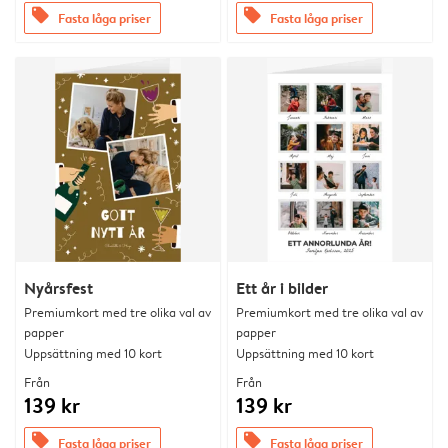
offers
offers
Fasta låga priser
Fasta låga priser
Nyårsfest
Ett år i bilder
Premiumkort med tre olika val av
Premiumkort med tre olika val av
papper
papper
Uppsättning med 10 kort
Uppsättning med 10 kort
Från
Från
139 kr
139 kr
offers
offers
Fasta låga priser
Fasta låga priser