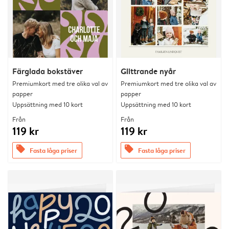
Färglada bokstäver
Glittrande nyår
Premiumkort med tre olika val av
Premiumkort med tre olika val av
papper
papper
Uppsättning med 10 kort
Uppsättning med 10 kort
Från
Från
119 kr
119 kr
offers
offers
Fasta låga priser
Fasta låga priser