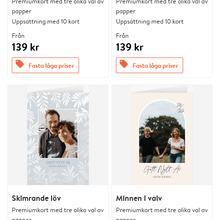
Premiumkort med tre olika val av
Premiumkort med tre olika val av
papper
papper
Uppsättning med 10 kort
Uppsättning med 10 kort
Från
Från
139 kr
139 kr
offers
offers
Fasta låga priser
Fasta låga priser
Skimrande löv
Minnen i valv
Premiumkort med tre olika val av
Premiumkort med tre olika val av
papper
papper