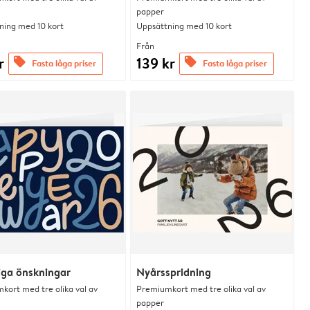
papper
ning med 10 kort
Uppsättning med 10 kort
Från
r
139 kr
offers
offers
Fasta låga priser
Fasta låga priser
liga önskningar
Nyårsspridning
kort med tre olika val av
Premiumkort med tre olika val av
papper