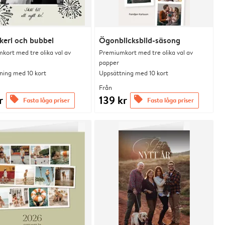
keri och bubbel
Ögonblicksbild-säsong
kort med tre olika val av
Premiumkort med tre olika val av
papper
ning med 10 kort
Uppsättning med 10 kort
Från
r
139 kr
offers
offers
Fasta låga priser
Fasta låga priser