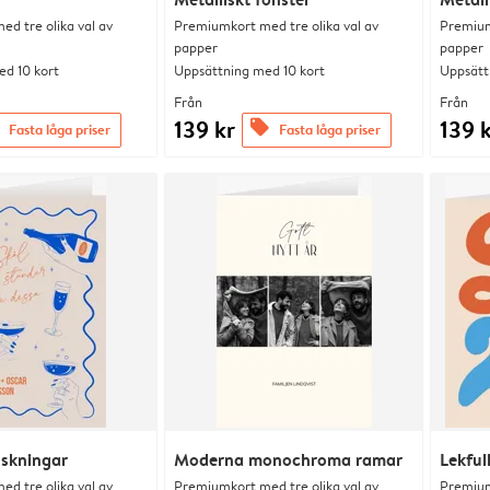
d tre olika val av
Premiumkort med tre olika val av
Premium
papper
papper
d 10 kort
Uppsättning med 10 kort
Uppsätt
Från
Från
139 kr
139 
offers
Fasta låga priser
Fasta låga priser
nskningar
Moderna monochroma ramar
Lekfull
d tre olika val av
Premiumkort med tre olika val av
Premium