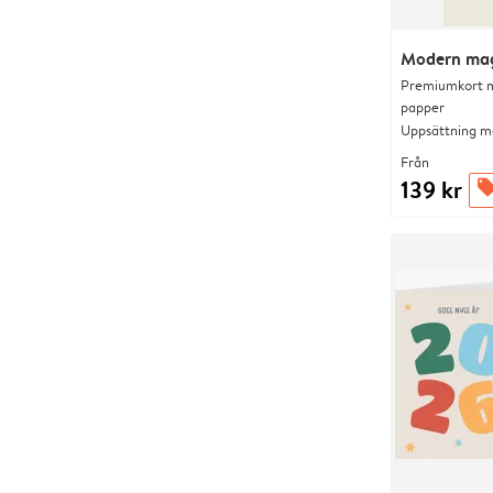
Modern ma
Premiumkort me
papper
Uppsättning me
Från
139 kr
offer