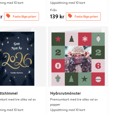
ning med 10 kort
Uppsättning med 10 kort
Från
kr
139 kr
offers
offers
Fasta låga priser
Fasta låga priser
ttshimmel
Nyårsrutmönster
kort med tre olika val av
Premiumkort med tre olika val av
papper
ning med 10 kort
Uppsättning med 10 kort