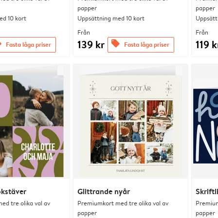
papper
papper
d 10 kort
Uppsättning med 10 kort
Uppsätt
Från
Från
139 kr
119 k
s
offers
Fasta låga priser
Fasta låga priser
okstäver
Glittrande nyår
Skrift
d tre olika val av
Premiumkort med tre olika val av
Premium
papper
papper