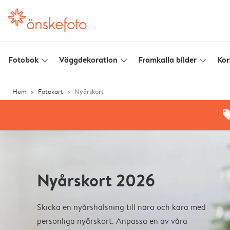
Fotobok
Väggdekoration
Framkalla bilder
Kor
slim_arrow_down
slim_arrow_down
slim_arrow_down
Hem
Fotokort
Nyårskort
offe
Nyårskort 2026
Skicka en nyårshälsning till nära och kära med
personliga nyårskort. Anpassa en av våra