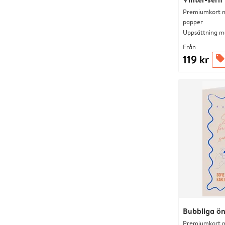
Premiumkort me
papper
Uppsättning me
Från
119 kr
offers
Bubbliga ö
Premiumkort me