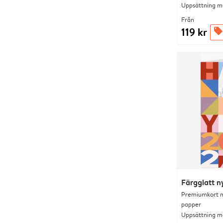
Uppsättning me
Från
119 kr
offers
Färgglatt n
Premiumkort me
papper
Uppsättning me