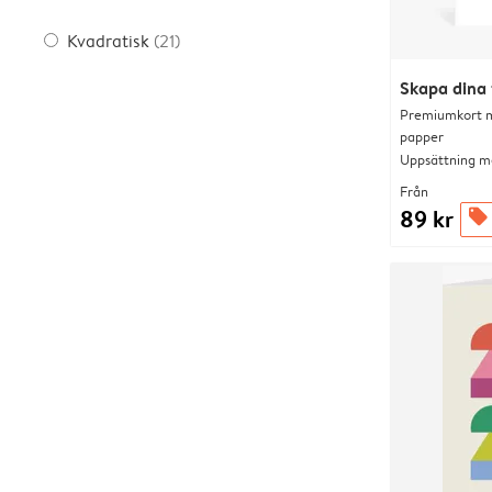
Kvadratisk
(21)
Skapa dina 
Premiumkort me
papper
Uppsättning me
Från
89 kr
offers