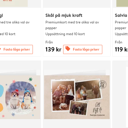
gi
Skål på mjuk kraft
Salvia
d tre olika val av
Premiumkort med tre olika val av
Premium
papper
papper
d 10 kort
Uppsättning med 10 kort
Uppsätt
Från
Från
139 kr
119 k
s
offers
Fasta låga priser
Fasta låga priser