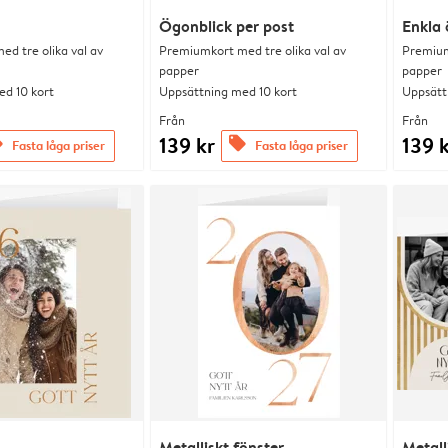
Ögonblick per post
Enkla 
d tre olika val av
Premiumkort med tre olika val av
Premium
papper
papper
d 10 kort
Uppsättning med 10 kort
Uppsätt
Från
Från
139 kr
139 
s
offers
Fasta låga priser
Fasta låga priser
Metalliskt fönster
Metal