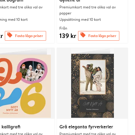
kort med tre olika val av
Premiumkort med tre olika val av
papper
ning med 10 kort
Uppsättning med 10 kort
Från
kr
139 kr
offers
offers
Fasta låga priser
Fasta låga priser
 kalligrafi
Grå eleganta fyrverkerier
kort med tre olika val av
Premiumkort med tre olika val av