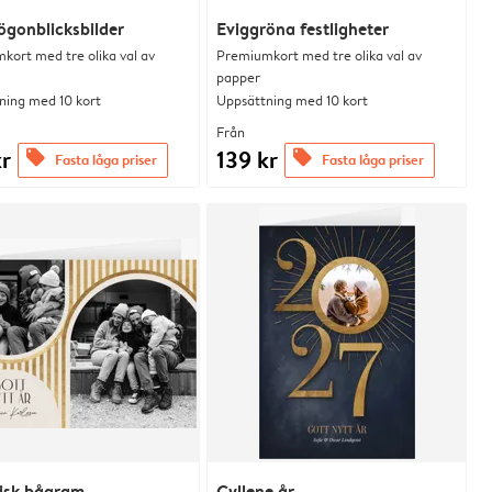
ögonblicksbilder
Eviggröna festligheter
kort med tre olika val av
Premiumkort med tre olika val av
papper
ning med 10 kort
Uppsättning med 10 kort
Från
kr
139 kr
offers
offers
Fasta låga priser
Fasta låga priser
lisk bågram
Gyllene år