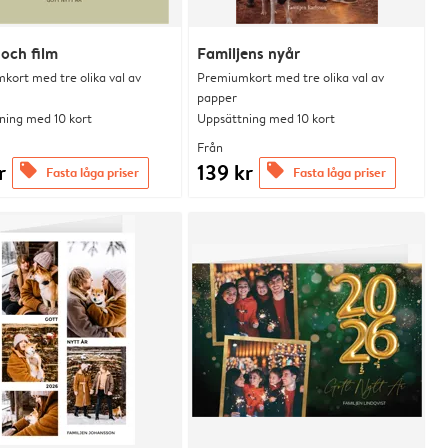
 och film
Familjens nyår
kort med tre olika val av
Premiumkort med tre olika val av
papper
ning med 10 kort
Uppsättning med 10 kort
Från
r
139 kr
offers
offers
Fasta låga priser
Fasta låga priser