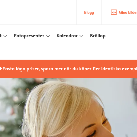
image_placeholder
Blogg
Mina bilde
t
Fotopresenter
Kalendrar
Bröllop
slim_arrow_down
slim_arrow_down
slim_arrow_down
rs
Fasta låga priser, spara mer när du köper fler identiska exemp