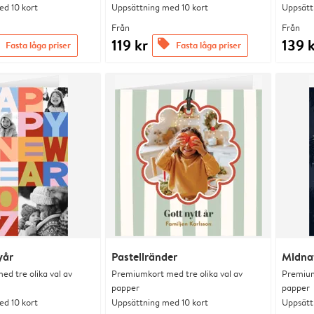
d 10 kort
Uppsättning med 10 kort
Uppsätt
Från
Från
119 kr
139 
offers
Fasta låga priser
Fasta låga priser
yår
Pastellränder
Midna
d tre olika val av
Premiumkort med tre olika val av
Premium
papper
papper
d 10 kort
Uppsättning med 10 kort
Uppsätt