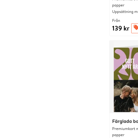
papper
Uppsättning me
Från
139 kr
offer
Färglada b
Premiumkort me
papper