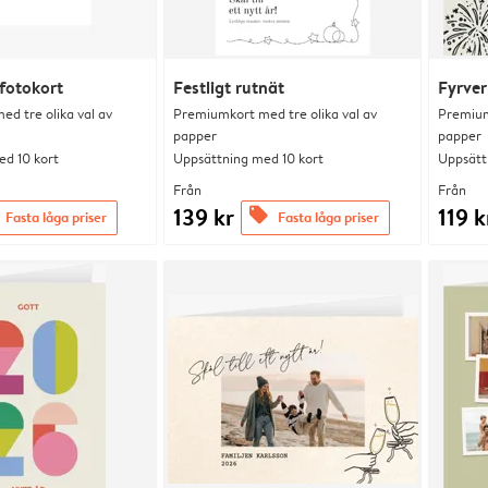
fotokort
Festligt rutnät
Fyrver
d tre olika val av
Premiumkort med tre olika val av
Premium
papper
papper
d 10 kort
Uppsättning med 10 kort
Uppsätt
Från
Från
139 kr
119 k
offers
Fasta låga priser
Fasta låga priser