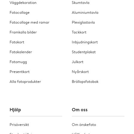
Väggdekoration
Skumtavla
Fotocollage
Aluminiumtavla
Fotocollage med ramar
Plexiglastavla
Framkalla bilder
Tackkort
Fotokort
Inbjudningskort
Fotokalender
Studentplakat
Fotomugg
Julkort
Presentkort
Nyårskort
Alla fotoprodukter
Bröllopsfotobok
Hjälp
Om oss
Prisöversikt
Om önskefoto