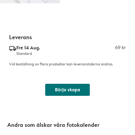
Leverans
Fre 14 Aug.
69 kr
delivery_standard_v2
Standard
Vid beställning av flera produkter kan leveranstiderna ändras.
Börja skapa
Andra som älskar våra fotokalender