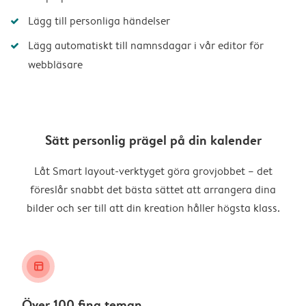
Lägg till personliga händelser
Lägg automatiskt till namnsdagar i vår editor för
webbläsare
Sätt personlig prägel på din kalender
Låt Smart layout-verktyget göra grovjobbet – det
föreslår snabbt det bästa sättet att arrangera dina
bilder och ser till att din kreation håller högsta klass.
layout_alt
Över 100 fina teman