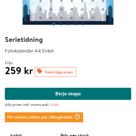
Serietidning
Fotokalender A4 Enkel
Från
259 kr
offers
Fasta låga priser
Börja skapa
Alla priser inkl. moms exkl.
frakt
question_mark_circle
Fler minnen, bättre pris
| Mängdrabatt
Antal
Pris per styck