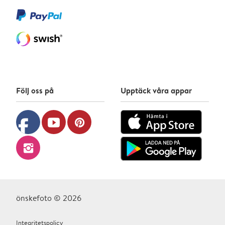
Följ oss på
Upptäck våra appar
facebook
youtube
pinterest
instagram
önskefoto © 2026
Integritetspolicy