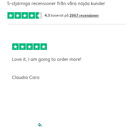
5-stjärniga recensioner från våra nöjda kunder
4.3
baserat på
2967 recensioner
Love it, I am going to order more!
B
ä
Claudia Caro
C
filled-pagination
outlined-paginatio
outlined-paginat
outlined-pagin
outlined-pag
outlined-p