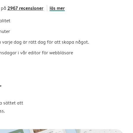
2967 recensioner
läs mer
 på
alitet
nuter
så varje dag är rätt dag för att skapa något.
nsdagar i vår editor för webbläsare
r
 sättet att
ss.