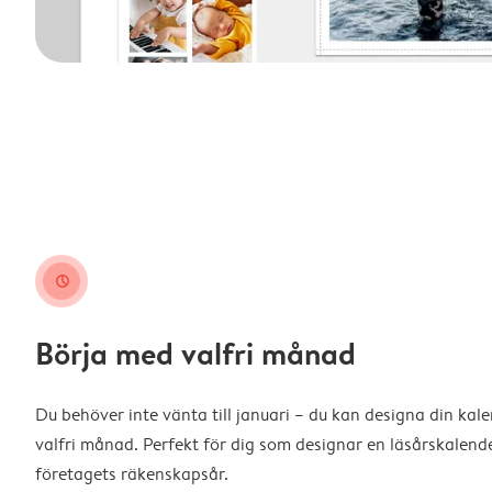
clock
Börja med valfri månad
Du behöver inte vänta till januari – du kan designa din kal
valfri månad. Perfekt för dig som designar en läsårskalende
företagets räkenskapsår.