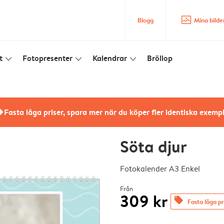
image_placeholder
Blogg
Mina bilde
t
Fotopresenter
Kalendrar
Bröllop
slim_arrow_down
slim_arrow_down
slim_arrow_down
rs
Fasta låga priser, spara mer när du köper fler identiska exemp
Söta djur
Fotokalender A3 Enkel
Från
309 kr
offers
Fasta låga pr