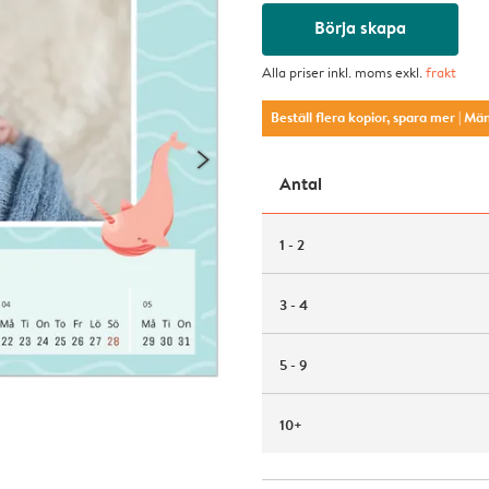
Börja skapa
Alla priser inkl. moms exkl.
frakt
Beställ flera kopior, spara mer
| Mä
Antal
1 - 2
3 - 4
5 - 9
10+