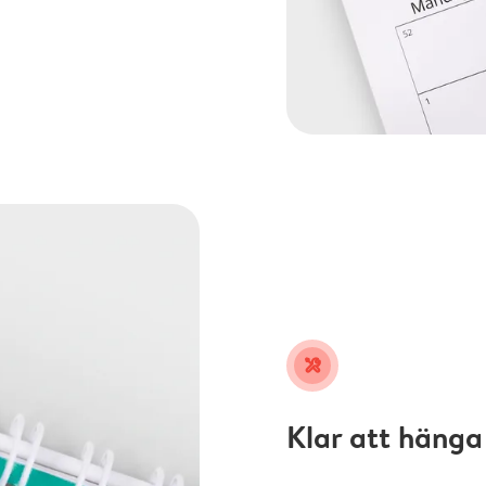
tools
Klar att hänga