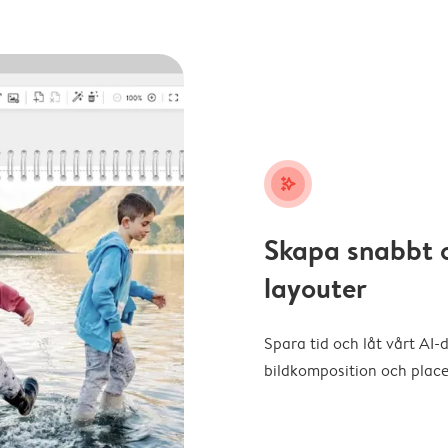
stars_plus
Skapa snabbt 
layouter
Spara tid och låt vårt AI-
bildkomposition och placer