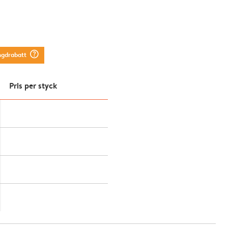
question_mark_circle
ngdrabatt
Pris per styck