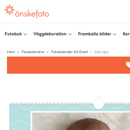
Fotobok
Väggdekoration
Framkalla bilder
Kor
slim_arrow_down
slim_arrow_down
slim_arrow_down
Hem
Fotokalendrar
Fotokalender A3 Enkel
Söta djur
offe