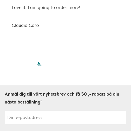
Love it, I am going to order more!
H
Claudia Caro
E
filled-pagination
outlined-paginatio
outlined-paginat
outlined-pagin
outlined-pag
outlined-p
Anmäl dig till vårt nyhetsbrev och få 50 ,- rabatt på din
nästa beställning!