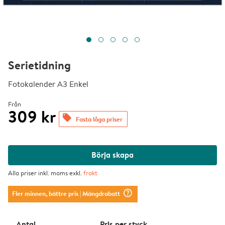
Serietidning
Fotokalender A3 Enkel
Från
309 kr
offers
Fasta låga priser
Börja skapa
Alla priser inkl. moms exkl.
frakt
question_mark_circle
Fler minnen, bättre pris
| Mängdrabatt
Antal
Pris per styck