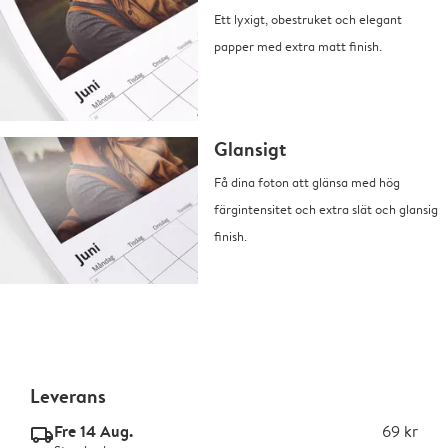
Ett lyxigt, obestruket och elegant
papper med extra matt finish.
Glansigt
Få dina foton att glänsa med hög
färgintensitet och extra slät och glansig
finish.
Leverans
Fre 14 Aug.
69 kr
delivery_standard_v2