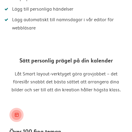
Lägg till personliga händelser
Lägg automatiskt till namnsdagar i vår editor för
webbläsare
Sätt personlig prägel på din kalender
Låt Smart layout-verktyget göra grovjobbet – det
föreslår snabbt det bästa sättet att arrangera dina
bilder och ser till att din kreation håller högsta klass.
layout_alt
Över 100 fina teman