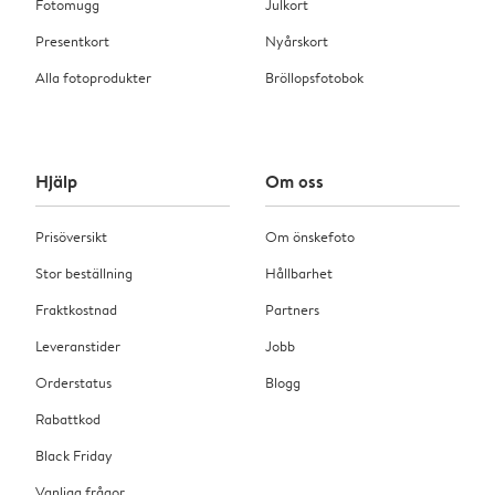
Fotomugg
Julkort
Presentkort
Nyårskort
Alla fotoprodukter
Bröllopsfotobok
Hjälp
Om oss
Prisöversikt
Om önskefoto
Stor beställning
Hållbarhet
Fraktkostnad
Partners
Leveranstider
Jobb
Orderstatus
Blogg
Rabattkod
Black Friday
Vanliga frågor