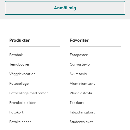
Anmäl mig
Produkter
Favoriter
Fotobok
Fotoposter
Temaböcker
Canvastavlor
Väggdekoration
Skumtavla
Fotocollage
Aluminiumtavla
Fotocollage med ramar
Plexiglastavla
Framkalla bilder
Tackkort
Fotokort
Inbjudningskort
Fotokalender
Studentplakat