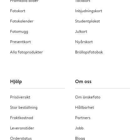
Framkalla bilder
Tackkort
Fotokort
Inbjudningskort
Fotokalender
Studentplakat
Fotomugg
Julkort
Presentkort
Nyårskort
Alla fotoprodukter
Bröllopsfotobok
Hjälp
Om oss
Prisöversikt
Om önskefoto
Stor beställning
Hållbarhet
Fraktkostnad
Partners
Leveranstider
Jobb
Orderstatus
Blogg