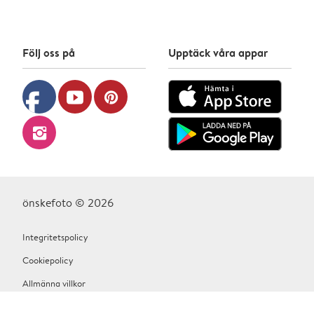
Följ oss på
Upptäck våra appar
facebook
youtube
pinterest
instagram
önskefoto © 2026
Integritetspolicy
Cookiepolicy
Allmänna villkor
Hjälp