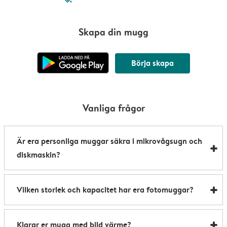
Skapa din mugg
Börja skapa
Vanliga frågor
Är era personliga muggar säkra i mikrovågsugn och
diskmaskin?
Våra personanpassade muggar är både
Vilken storlek och kapacitet har era fotomuggar?
mikrovågsugns- och diskmaskinståliga. Enda
undantaget är våra värmeskiftande muggar. De är
Våra muggar är 8,2 x 9,5 cm och rymmer upp till 285
mikrovågsugnssäkra, men måste handdiskas för att
Klarar er mugg med bild värme?
ml – perfekta för en härlig, tillfredsställande varm