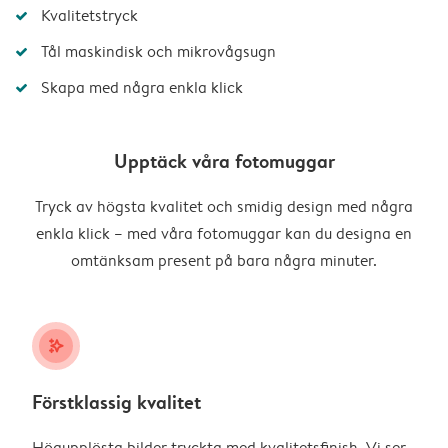
Kvalitetstryck
Tål maskindisk och mikrovågsugn
Skapa med några enkla klick
Upptäck våra fotomuggar
Tryck av högsta kvalitet och smidig design med några
enkla klick – med våra fotomuggar kan du designa en
omtänksam present på bara några minuter.
stars_plus
Förstklassig kvalitet
Högupplösta bilder tryckta med kvalitetsfinish. Vi ser