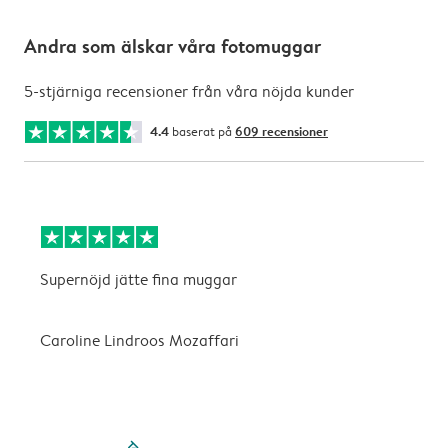
Andra som älskar våra fotomuggar
5-stjärniga recensioner från våra nöjda kunder
4.4
baserat på
609 recensioner
Supernöjd jätte fina muggar
S
Caroline Lindroos Mozaffari
filled-pagination
outlined-paginatio
outlined-paginat
outlined-pagin
outlined-pag
outlined-p