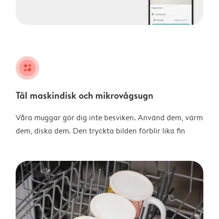
night
Tål maskindisk och mikrovågsugn
Våra muggar gör dig inte besviken. Använd dem, värm
dem, diska dem. Den tryckta bilden förblir lika fin