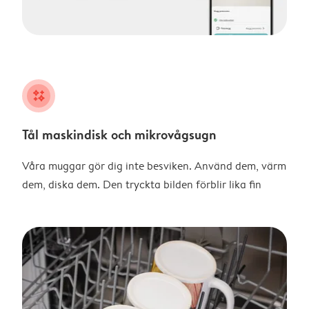
night
Tål maskindisk och mikrovågsugn
Våra muggar gör dig inte besviken. Använd dem, värm
dem, diska dem. Den tryckta bilden förblir lika fin