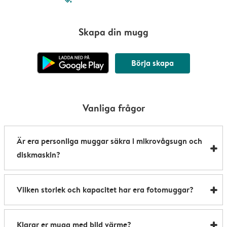
Skapa din mugg
Börja skapa
Vanliga frågor
Är era personliga muggar säkra i mikrovågsugn och
diskmaskin?
Våra personanpassade muggar är både
Vilken storlek och kapacitet har era fotomuggar?
mikrovågsugns- och diskmaskinståliga. Enda
undantaget är våra värmeskiftande muggar. De är
Våra muggar är 8,2 x 9,5 cm och rymmer upp till 285
mikrovågsugnssäkra, men måste handdiskas för att
Klarar er mugg med bild värme?
ml – perfekta för en härlig, tillfredsställande varm