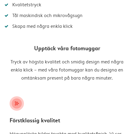
Kvalitetstryck
Tål maskindisk och mikrovågsugn
Skapa med några enkla klick
Upptäck våra fotomuggar
Tryck av högsta kvalitet och smidig design med några
enkla klick – med våra fotomuggar kan du designa en
omtänksam present på bara några minuter.
stars_plus
Förstklassig kvalitet
Högupplösta bilder tryckta med kvalitetsfinish. Vi ser