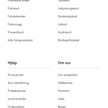
Framkalla bilder
Tackkort
Fotokort
Inbjudningskort
Fotokalender
Studentplakat
Fotomugg
Julkort
Presentkort
Nyårskort
Alla fotoprodukter
Bröllopsfotobok
Hjälp
Om oss
Prisöversikt
Om önskefoto
Stor beställning
Hållbarhet
Fraktkostnad
Partners
Leveranstider
Jobb
Orderstatus
Blogg