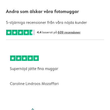
Andra som älskar våra fotomuggar
5-stjärniga recensioner från våra nöjda kunder
4.4
baserat på
609 recensioner
Supernöjd jätte fina muggar
S
Caroline Lindroos Mozaffari
filled-pagination
outlined-paginatio
outlined-paginat
outlined-pagin
outlined-pag
outlined-p