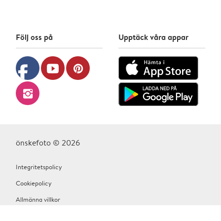
Följ oss på
Upptäck våra appar
facebook
youtube
pinterest
instagram
önskefoto © 2026
Integritetspolicy
Cookiepolicy
Allmänna villkor
Hjälp