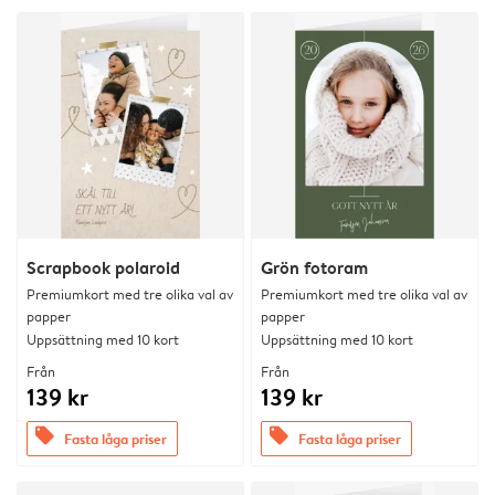
Scrapbook polaroid
Grön fotoram
Premiumkort med tre olika val av
Premiumkort med tre olika val av
papper
papper
Uppsättning med 10 kort
Uppsättning med 10 kort
Från
Från
139 kr
139 kr
offers
offers
Fasta låga priser
Fasta låga priser