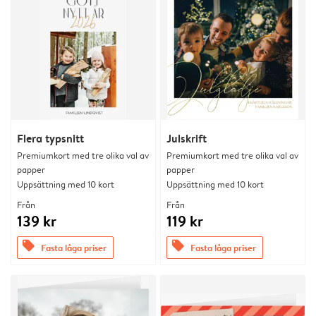
Flera typsnitt
Julskrift
Premiumkort med tre olika val av
Premiumkort med tre olika val av
papper
papper
Uppsättning med 10 kort
Uppsättning med 10 kort
Från
Från
139 kr
119 kr
offers
offers
Fasta låga priser
Fasta låga priser