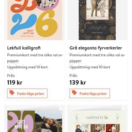
Lekfull kalligrafi
Grå eleganta fyrverkerier
Premiumkort med tre olika val av
Premiumkort med tre olika val av
papper
papper
Uppsättning med 10 kort
Uppsättning med 10 kort
Från
Från
119 kr
139 kr
offers
offers
Fasta låga priser
Fasta låga priser