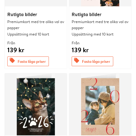
Rutigta bilder
Rutigta bilder
Premiumkort med tre olika val av
Premiumkort med tre olika val av
papper
papper
Uppsättning med 10 kort
Uppsättning med 10 kort
Från
Från
139 kr
139 kr
offers
offers
Fasta låga priser
Fasta låga priser