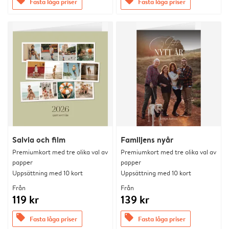
offers
offers
Fasta låga priser
Fasta låga priser
Salvia och film
Familjens nyår
Premiumkort med tre olika val av
Premiumkort med tre olika val av
papper
papper
Uppsättning med 10 kort
Uppsättning med 10 kort
Från
Från
119 kr
139 kr
offers
offers
Fasta låga priser
Fasta låga priser