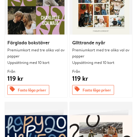
Färglada bokstäver
Glittrande nyår
Premiumkort med tre olika val av
Premiumkort med tre olika val av
papper
papper
Uppsättning med 10 kort
Uppsättning med 10 kort
Från
Från
119 kr
119 kr
offers
offers
Fasta låga priser
Fasta låga priser