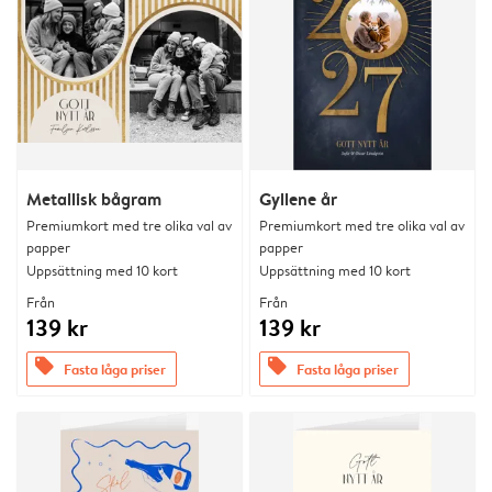
Metallisk bågram
Gyllene år
Premiumkort med tre olika val av
Premiumkort med tre olika val av
papper
papper
Uppsättning med 10 kort
Uppsättning med 10 kort
Från
Från
139 kr
139 kr
offers
offers
Fasta låga priser
Fasta låga priser