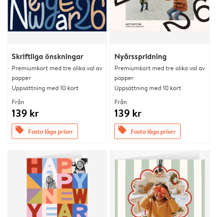
Skriftliga önskningar
Nyårsspridning
Premiumkort med tre olika val av
Premiumkort med tre olika val av
papper
papper
Uppsättning med 10 kort
Uppsättning med 10 kort
Från
Från
139 kr
139 kr
offers
offers
Fasta låga priser
Fasta låga priser