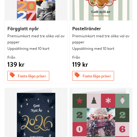
Färgglatt nyår
Pastellränder
Premiumkort med tre olika val av
Premiumkort med tre olika val av
papper
papper
Uppsättning med 10 kort
Uppsättning med 10 kort
Från
Från
139 kr
119 kr
offers
offers
Fasta låga priser
Fasta låga priser