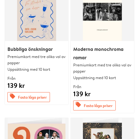
Bubbliga önskningar
Moderna monochroma
Premiumkort med tre olika val av
ramar
papper
Premiumkort med tre olika val av
Uppsättning med 10 kort
papper
Uppsättning med 10 kort
Från
139 kr
Från
139 kr
offers
Fasta låga priser
offers
Fasta låga priser