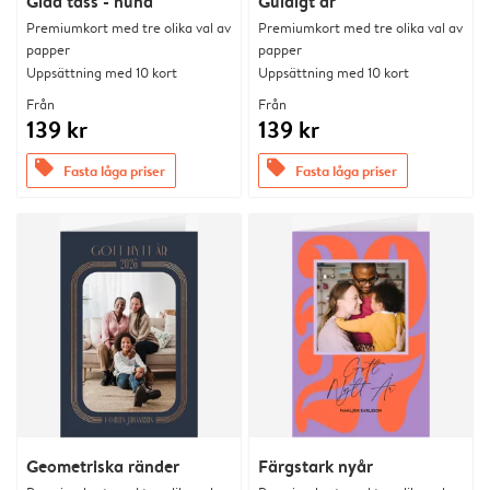
Glad tass - hund
Guldigt år
Premiumkort med tre olika val av
Premiumkort med tre olika val av
papper
papper
Uppsättning med 10 kort
Uppsättning med 10 kort
Från
Från
139 kr
139 kr
offers
offers
Fasta låga priser
Fasta låga priser
Geometriska ränder
Färgstark nyår