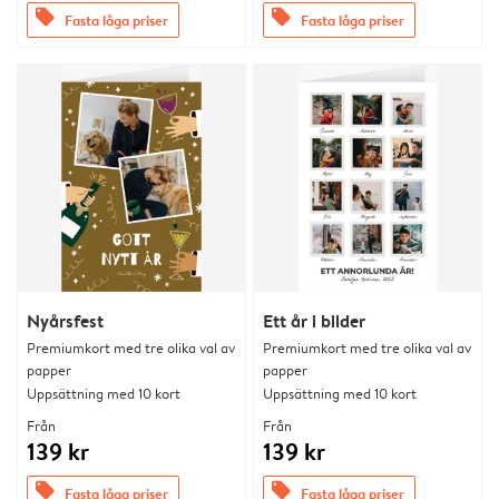
offers
offers
Fasta låga priser
Fasta låga priser
Nyårsfest
Ett år i bilder
Premiumkort med tre olika val av
Premiumkort med tre olika val av
papper
papper
Uppsättning med 10 kort
Uppsättning med 10 kort
Från
Från
139 kr
139 kr
offers
offers
Fasta låga priser
Fasta låga priser