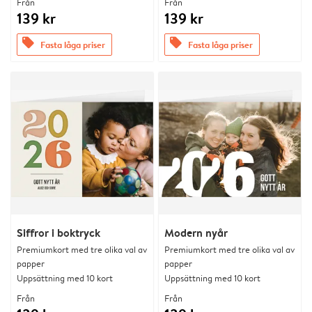
Från
Från
139 kr
139 kr
offers
offers
Fasta låga priser
Fasta låga priser
Siffror i boktryck
Modern nyår
Premiumkort med tre olika val av
Premiumkort med tre olika val av
papper
papper
Uppsättning med 10 kort
Uppsättning med 10 kort
Från
Från