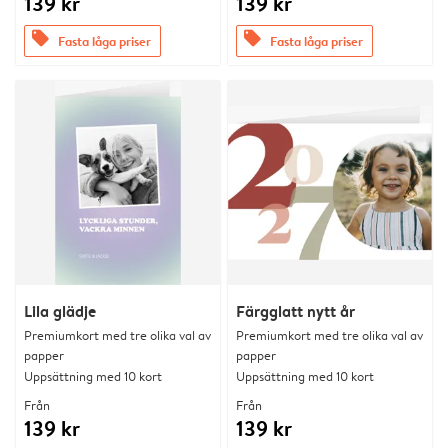
139 kr
139 kr
offers
offers
Fasta låga priser
Fasta låga priser
Lila glädje
Färgglatt nytt år
Premiumkort med tre olika val av
Premiumkort med tre olika val av
papper
papper
Uppsättning med 10 kort
Uppsättning med 10 kort
Från
Från
139 kr
139 kr