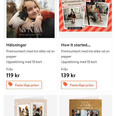
Hälsningar
How it started...
Premiumkort med tre olika val av
Premiumkort med tre olika val av
papper
papper
Uppsättning med 10 kort
Uppsättning med 10 kort
Från
Från
119 kr
139 kr
offers
offers
Fasta låga priser
Fasta låga priser