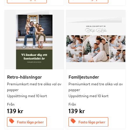
Retro-hälsningar
Familjestunder
Premiumkort med tre olika val av
Premiumkort med tre olika val av
papper
papper
Uppsättning med 10 kort
Uppsättning med 10 kort
Från
Från
139 kr
139 kr
offers
offers
Fasta låga priser
Fasta låga priser