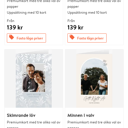
Premiumkort med tre olika val av
Premiumkort med tre olika val av
papper
papper
Uppsättning med 10 kort
Uppsättning med 10 kort
Från
Från
139 kr
139 kr
offers
offers
Fasta låga priser
Fasta låga priser
Skimrande löv
Minnen i valv
Premiumkort med tre olika val av
Premiumkort med tre olika val av
papper
papper