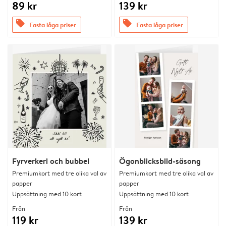
89 kr
139 kr
offers
offers
Fasta låga priser
Fasta låga priser
Fyrverkeri och bubbel
Ögonblicksbild-säsong
Premiumkort med tre olika val av
Premiumkort med tre olika val av
papper
papper
Uppsättning med 10 kort
Uppsättning med 10 kort
Från
Från
119 kr
139 kr