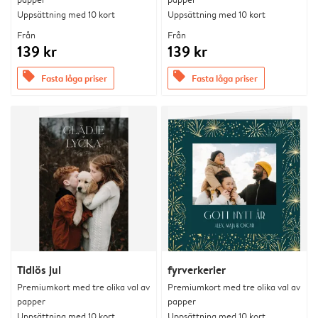
Uppsättning med 10 kort
Uppsättning med 10 kort
Från
Från
139 kr
139 kr
offers
offers
Fasta låga priser
Fasta låga priser
Tidlös jul
fyrverkerier
Premiumkort med tre olika val av
Premiumkort med tre olika val av
papper
papper
Uppsättning med 10 kort
Uppsättning med 10 kort