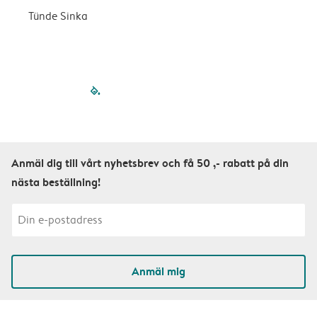
Tünde Sinka
S
filled-pagination
outlined-paginatio
outlined-paginat
outlined-pagin
outlined-pag
outlined-p
Anmäl dig till vårt nyhetsbrev och få 50 ,- rabatt på din
nästa beställning!
Anmäl mig