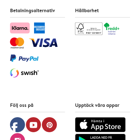
Betalningsalternativ
Hållbarhet
Följ oss på
Upptäck våra appar
facebook
youtube
pinterest