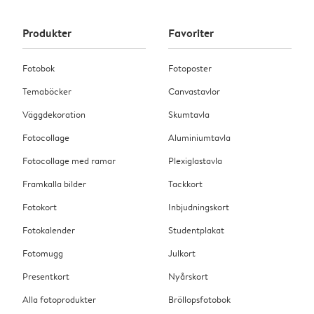
Produkter
Favoriter
Fotobok
Fotoposter
Temaböcker
Canvastavlor
Väggdekoration
Skumtavla
Fotocollage
Aluminiumtavla
Fotocollage med ramar
Plexiglastavla
Framkalla bilder
Tackkort
Fotokort
Inbjudningskort
Fotokalender
Studentplakat
Fotomugg
Julkort
Presentkort
Nyårskort
Alla fotoprodukter
Bröllopsfotobok