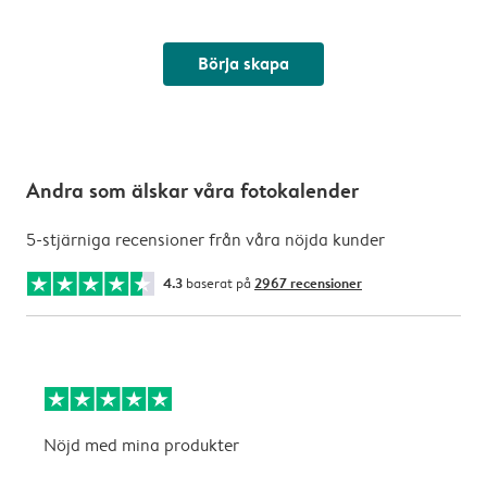
Börja skapa
Andra som älskar våra fotokalender
5-stjärniga recensioner från våra nöjda kunder
4.3
baserat på
2967 recensioner
Nöjd med mina produkter
L
k