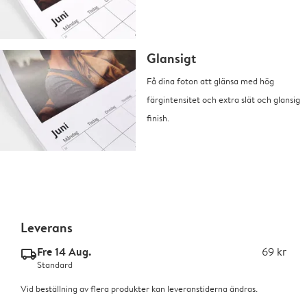
Glansigt
Få dina foton att glänsa med hög
färgintensitet och extra slät och glansig
finish.
Leverans
Fre 14 Aug.
69 kr
delivery_standard_v2
Standard
Vid beställning av flera produkter kan leveranstiderna ändras.