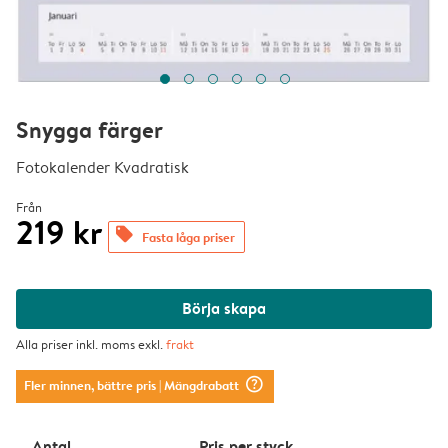
Snygga färger
Fotokalender Kvadratisk
Från
219 kr
offers
Fasta låga priser
Börja skapa
Alla priser inkl. moms exkl.
frakt
question_mark_circle
Fler minnen, bättre pris
| Mängdrabatt
Antal
Pris per styck