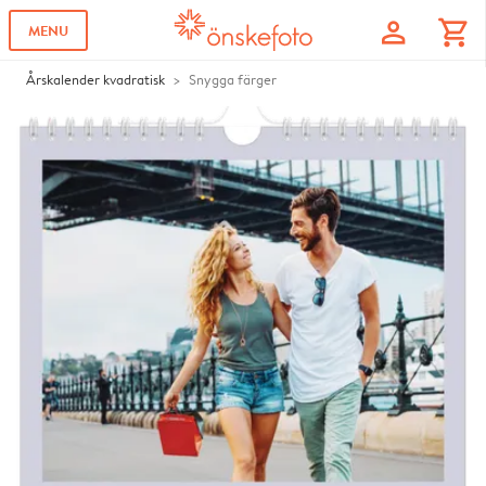
profile
shopping_cart
MENU
Årskalender kvadratisk
Snygga färger