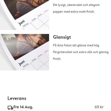
Ett lyxigt, obestruket och elegant
papper med extra matt finish.
Glansigt
Få dina foton att glänsa med hög
färgintensitet och extra slät och glansig
finish.
Leverans
Fre 14 Aug.
69 kr
delivery_standard_v2