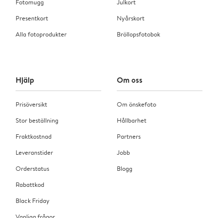
Fotomugg
Julkort
Presentkort
Nyårskort
Alla fotoprodukter
Bröllopsfotobok
Hjälp
Om oss
Prisöversikt
Om önskefoto
Stor beställning
Hållbarhet
Fraktkostnad
Partners
Leveranstider
Jobb
Orderstatus
Blogg
Rabattkod
Black Friday
Vanliga frågor