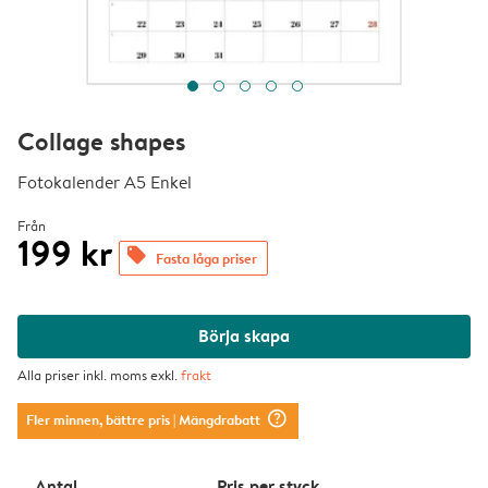
Collage shapes
Fotokalender A5 Enkel
Från
199 kr
offers
Fasta låga priser
Börja skapa
Alla priser inkl. moms exkl.
frakt
question_mark_circle
Fler minnen, bättre pris
| Mängdrabatt
Antal
Pris per styck