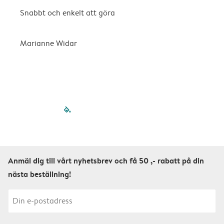
Snabbt och enkelt att göra
D
v
n
Marianne Widar
A
filled-pagination
outlined-paginatio
outlined-paginat
outlined-pagin
outlined-pag
outlined-p
Anmäl dig till vårt nyhetsbrev och få 50 ,- rabatt på din
nästa beställning!