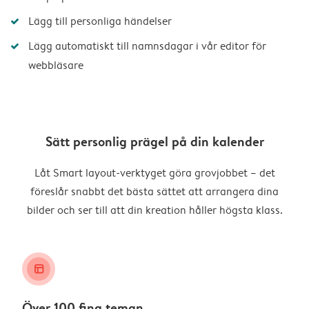
Lägg till personliga händelser
Lägg automatiskt till namnsdagar i vår editor för
webbläsare
Sätt personlig prägel på din kalender
Låt Smart layout-verktyget göra grovjobbet – det
föreslår snabbt det bästa sättet att arrangera dina
bilder och ser till att din kreation håller högsta klass.
layout_alt
Över 100 fina teman