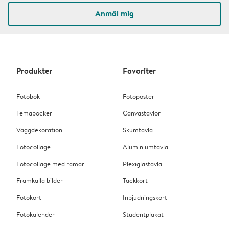
Anmäl mig
Produkter
Favoriter
Fotobok
Fotoposter
Temaböcker
Canvastavlor
Väggdekoration
Skumtavla
Fotocollage
Aluminiumtavla
Fotocollage med ramar
Plexiglastavla
Framkalla bilder
Tackkort
Fotokort
Inbjudningskort
Fotokalender
Studentplakat