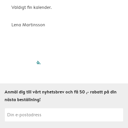
Väldigt fin kalender.
H
Lena Martinsson
E
filled-pagination
outlined-paginatio
outlined-paginat
outlined-pagin
outlined-pag
outlined-p
Anmäl dig till vårt nyhetsbrev och få 50 ,- rabatt på din
nästa beställning!