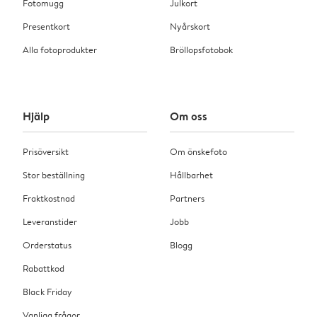
Fotomugg
Julkort
Presentkort
Nyårskort
Alla fotoprodukter
Bröllopsfotobok
Hjälp
Om oss
Prisöversikt
Om önskefoto
Stor beställning
Hållbarhet
Fraktkostnad
Partners
Leveranstider
Jobb
Orderstatus
Blogg
Rabattkod
Black Friday
Vanliga frågor