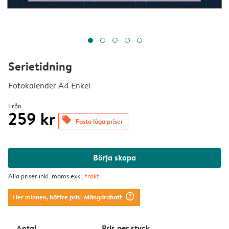
Serietidning
Fotokalender A4 Enkel
Från
259 kr
offers
Fasta låga priser
Börja skapa
Alla priser inkl. moms exkl.
frakt
question_mark_circle
Fler minnen, bättre pris
| Mängdrabatt
Antal
Pris per styck