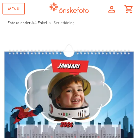
profile
shopping_cart
MENU
Fotokalender A4 Enkel
Serietidning