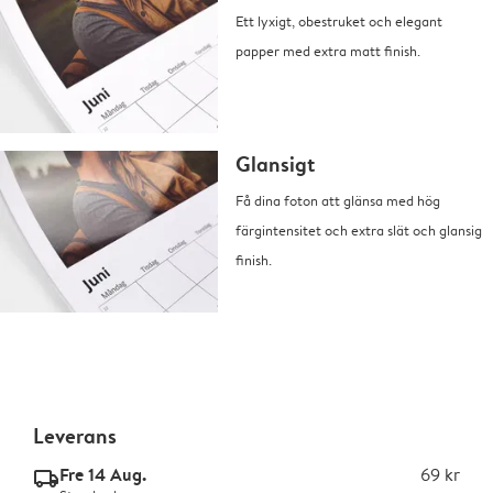
Ett lyxigt, obestruket och elegant
papper med extra matt finish.
Glansigt
Få dina foton att glänsa med hög
färgintensitet och extra slät och glansig
finish.
Leverans
Fre 14 Aug.
69 kr
delivery_standard_v2