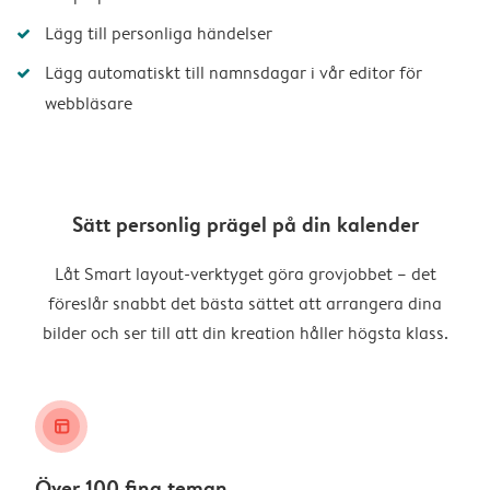
Lägg till personliga händelser
Lägg automatiskt till namnsdagar i vår editor för
webbläsare
Sätt personlig prägel på din kalender
Låt Smart layout-verktyget göra grovjobbet – det
föreslår snabbt det bästa sättet att arrangera dina
bilder och ser till att din kreation håller högsta klass.
layout_alt
Över 100 fina teman