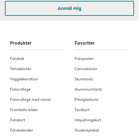
Anmäl mig
Produkter
Favoriter
Fotobok
Fotoposter
Temaböcker
Canvastavlor
Väggdekoration
Skumtavla
Fotocollage
Aluminiumtavla
Fotocollage med ramar
Plexiglastavla
Framkalla bilder
Tackkort
Fotokort
Inbjudningskort
Fotokalender
Studentplakat