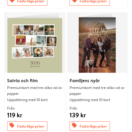
offers
offers
Fasta låga priser
Fasta låga priser
Salvia och film
Familjens nyår
Premiumkort med tre olika val av
Premiumkort med tre olika val av
papper
papper
Uppsättning med 10 kort
Uppsättning med 10 kort
Från
Från
119 kr
139 kr
offers
offers
Fasta låga priser
Fasta låga priser