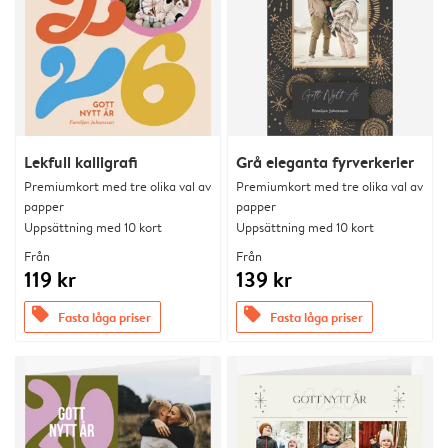
Lekfull kalligrafi
Grå eleganta fyrverkerier
Premiumkort med tre olika val av
Premiumkort med tre olika val av
papper
papper
Uppsättning med 10 kort
Uppsättning med 10 kort
Från
Från
119 kr
139 kr
offers
offers
Fasta låga priser
Fasta låga priser