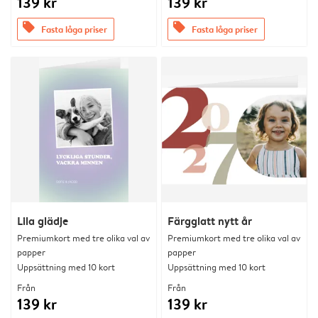
139 kr
139 kr
offers
offers
Fasta låga priser
Fasta låga priser
Lila glädje
Färgglatt nytt år
Premiumkort med tre olika val av
Premiumkort med tre olika val av
papper
papper
Uppsättning med 10 kort
Uppsättning med 10 kort
Från
Från
139 kr
139 kr