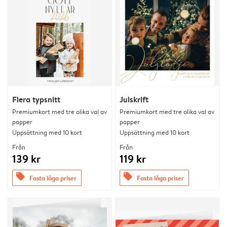
Flera typsnitt
Julskrift
Premiumkort med tre olika val av
Premiumkort med tre olika val av
papper
papper
Uppsättning med 10 kort
Uppsättning med 10 kort
Från
Från
139 kr
119 kr
offers
offers
Fasta låga priser
Fasta låga priser