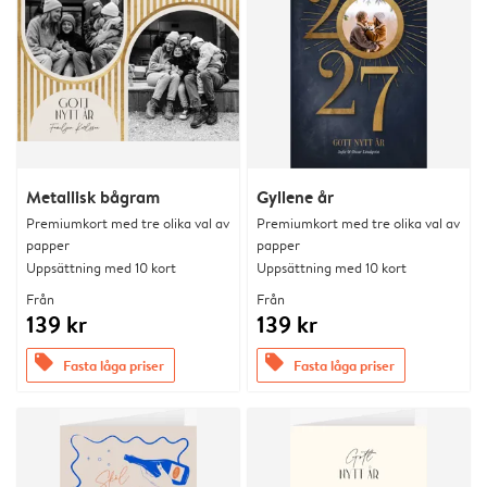
Metallisk bågram
Gyllene år
Premiumkort med tre olika val av
Premiumkort med tre olika val av
papper
papper
Uppsättning med 10 kort
Uppsättning med 10 kort
Från
Från
139 kr
139 kr
offers
offers
Fasta låga priser
Fasta låga priser