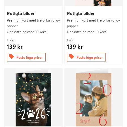
Rutigta bilder
Rutigta bilder
Premiumkort med tre olika val av
Premiumkort med tre olika val av
papper
papper
Uppsättning med 10 kort
Uppsättning med 10 kort
Från
Från
139 kr
139 kr
offers
offers
Fasta låga priser
Fasta låga priser