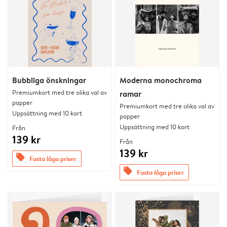
Bubbliga önskningar
Moderna monochroma
Premiumkort med tre olika val av
ramar
papper
Premiumkort med tre olika val av
Uppsättning med 10 kort
papper
Uppsättning med 10 kort
Från
139 kr
Från
139 kr
offers
Fasta låga priser
offers
Fasta låga priser