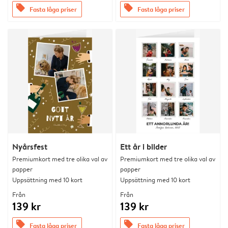
offers
offers
Fasta låga priser
Fasta låga priser
Nyårsfest
Ett år i bilder
Premiumkort med tre olika val av
Premiumkort med tre olika val av
papper
papper
Uppsättning med 10 kort
Uppsättning med 10 kort
Från
Från
139 kr
139 kr
offers
offers
Fasta låga priser
Fasta låga priser