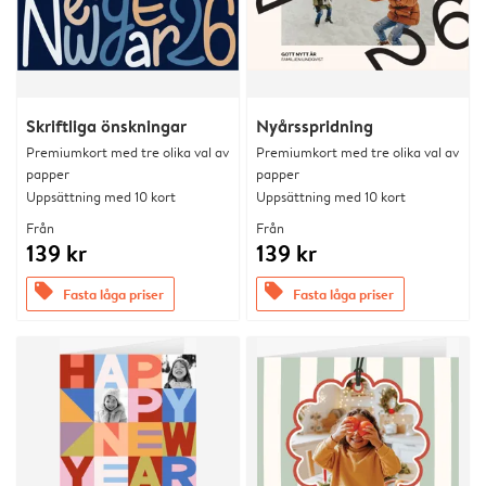
Skriftliga önskningar
Nyårsspridning
Premiumkort med tre olika val av
Premiumkort med tre olika val av
papper
papper
Uppsättning med 10 kort
Uppsättning med 10 kort
Från
Från
139 kr
139 kr
offers
offers
Fasta låga priser
Fasta låga priser