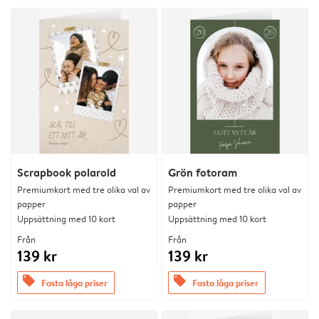
Scrapbook polaroid
Grön fotoram
Premiumkort med tre olika val av
Premiumkort med tre olika val av
papper
papper
Uppsättning med 10 kort
Uppsättning med 10 kort
Från
Från
139 kr
139 kr
offers
offers
Fasta låga priser
Fasta låga priser