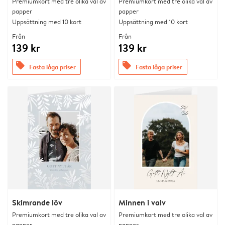
Premiumkort med tre olika val av
Premiumkort med tre olika val av
papper
papper
Uppsättning med 10 kort
Uppsättning med 10 kort
Från
Från
139 kr
139 kr
offers
offers
Fasta låga priser
Fasta låga priser
Skimrande löv
Minnen i valv
Premiumkort med tre olika val av
Premiumkort med tre olika val av
papper
papper