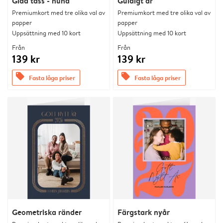
Glad tass - hund
Guldigt år
Premiumkort med tre olika val av
Premiumkort med tre olika val av
papper
papper
Uppsättning med 10 kort
Uppsättning med 10 kort
Från
Från
139 kr
139 kr
offers
offers
Fasta låga priser
Fasta låga priser
Geometriska ränder
Färgstark nyår