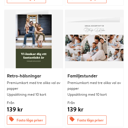
Retro-hälsningar
Familjestunder
Premiumkort med tre olika val av
Premiumkort med tre olika val av
papper
papper
Uppsättning med 10 kort
Uppsättning med 10 kort
Från
Från
139 kr
139 kr
offers
offers
Fasta låga priser
Fasta låga priser