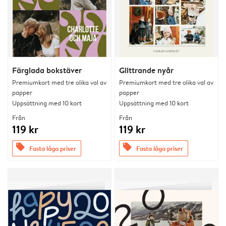
Färglada bokstäver
Glittrande nyår
Premiumkort med tre olika val av
Premiumkort med tre olika val av
papper
papper
Uppsättning med 10 kort
Uppsättning med 10 kort
Från
Från
119 kr
119 kr
offers
offers
Fasta låga priser
Fasta låga priser