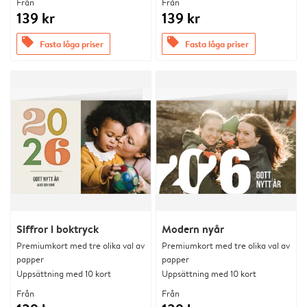
Från
Från
139 kr
139 kr
offers
offers
Fasta låga priser
Fasta låga priser
Siffror i boktryck
Modern nyår
Premiumkort med tre olika val av
Premiumkort med tre olika val av
papper
papper
Uppsättning med 10 kort
Uppsättning med 10 kort
Från
Från