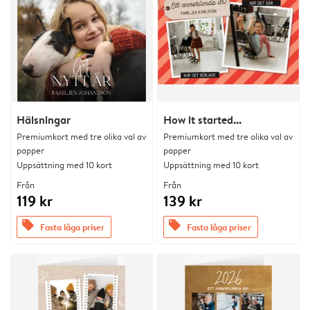
Hälsningar
How it started...
Premiumkort med tre olika val av
Premiumkort med tre olika val av
papper
papper
Uppsättning med 10 kort
Uppsättning med 10 kort
Från
Från
119 kr
139 kr
offers
offers
Fasta låga priser
Fasta låga priser