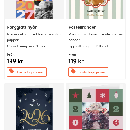
Färgglatt nyår
Pastellränder
Premiumkort med tre olika val av
Premiumkort med tre olika val av
papper
papper
Uppsättning med 10 kort
Uppsättning med 10 kort
Från
Från
139 kr
119 kr
offers
offers
Fasta låga priser
Fasta låga priser