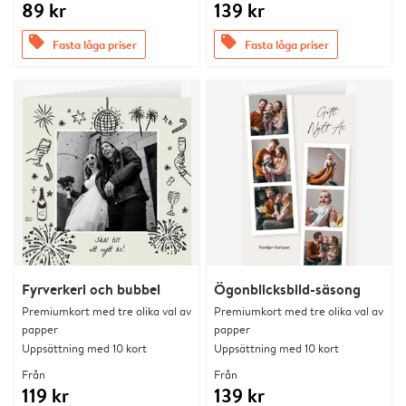
89 kr
139 kr
offers
offers
Fasta låga priser
Fasta låga priser
Fyrverkeri och bubbel
Ögonblicksbild-säsong
Premiumkort med tre olika val av
Premiumkort med tre olika val av
papper
papper
Uppsättning med 10 kort
Uppsättning med 10 kort
Från
Från
119 kr
139 kr