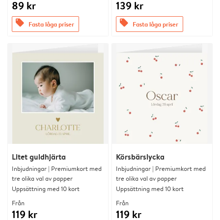
89 kr
139 kr
offers
offers
Fasta låga priser
Fasta låga priser
Litet guldhjärta
Körsbärslycka
Inbjudningar | Premiumkort med
Inbjudningar | Premiumkort med
tre olika val av papper
tre olika val av papper
Uppsättning med 10 kort
Uppsättning med 10 kort
Från
Från
119 kr
119 kr