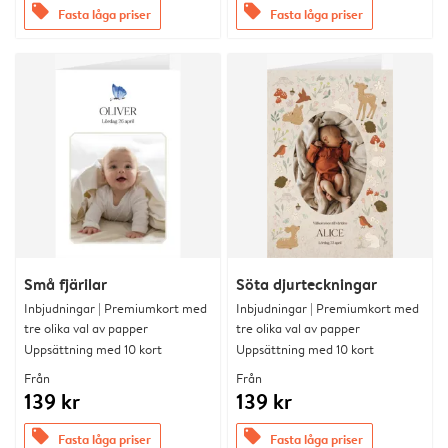
offers
offers
Fasta låga priser
Fasta låga priser
Små fjärilar
Söta djurteckningar
Inbjudningar | Premiumkort med
Inbjudningar | Premiumkort med
tre olika val av papper
tre olika val av papper
Uppsättning med 10 kort
Uppsättning med 10 kort
Från
Från
139 kr
139 kr
offers
offers
Fasta låga priser
Fasta låga priser