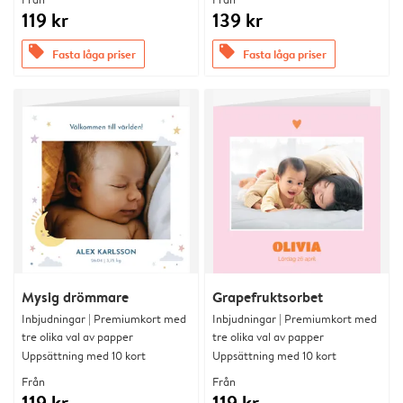
119 kr
139 kr
offers
offers
Fasta låga priser
Fasta låga priser
Mysig drömmare
Grapefruktsorbet
Inbjudningar | Premiumkort med
Inbjudningar | Premiumkort med
tre olika val av papper
tre olika val av papper
Uppsättning med 10 kort
Uppsättning med 10 kort
Från
Från
119 kr
119 kr