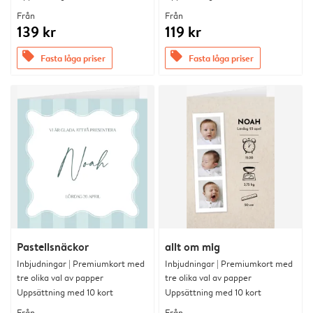
Från
Från
139 kr
119 kr
offers
offers
Fasta låga priser
Fasta låga priser
Pastellsnäckor
allt om mig
Inbjudningar | Premiumkort med
Inbjudningar | Premiumkort med
tre olika val av papper
tre olika val av papper
Uppsättning med 10 kort
Uppsättning med 10 kort
Från
Från