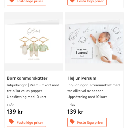
offers
offers
Fasta låga priser
Fasta låga priser
Barnkammarskatter
Hej universum
Inbjudningar | Premiumkort med
Inbjudningar | Premiumkort med
tre olika val av papper
tre olika val av papper
Uppsättning med 10 kort
Uppsättning med 10 kort
Från
Från
139 kr
139 kr
offers
offers
Fasta låga priser
Fasta låga priser