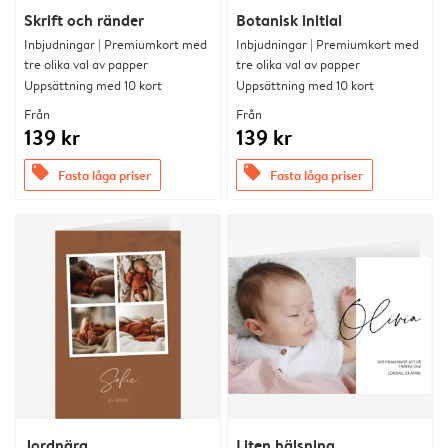
Skrift och ränder
Botanisk initial
Inbjudningar | Premiumkort med
Inbjudningar | Premiumkort med
tre olika val av papper
tre olika val av papper
Uppsättning med 10 kort
Uppsättning med 10 kort
Från
Från
139 kr
139 kr
offers
offers
Fasta låga priser
Fasta låga priser
Jordnära
Liten hälsning