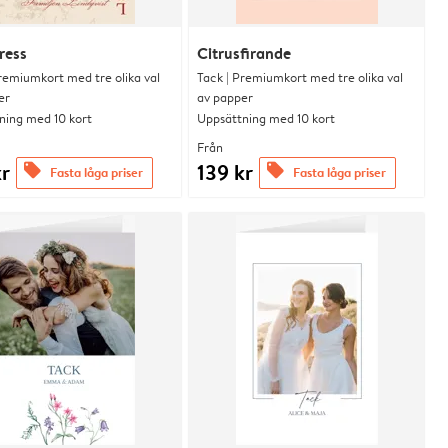
ress
Citrusfirande
remiumkort med tre olika val
Tack | Premiumkort med tre olika val
er
av papper
ning med 10 kort
Uppsättning med 10 kort
Från
kr
139 kr
offers
offers
Fasta låga priser
Fasta låga priser