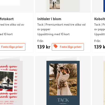
fotokort
Initialer i blom
Kobolt
d tre olika val av
Tack | Premiumkort med tre olika val
Tack | P
av papper
av papp
d 10 kort
Uppsättning med 10 kort
Uppsätt
Från
Från
139 kr
139 
offers
Fasta låga priser
Fasta låga priser