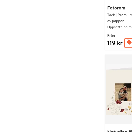
Fotoram
Tack | Premium
av papper
Uppsättning me
Från
119 kr
offers
Naturliga ä