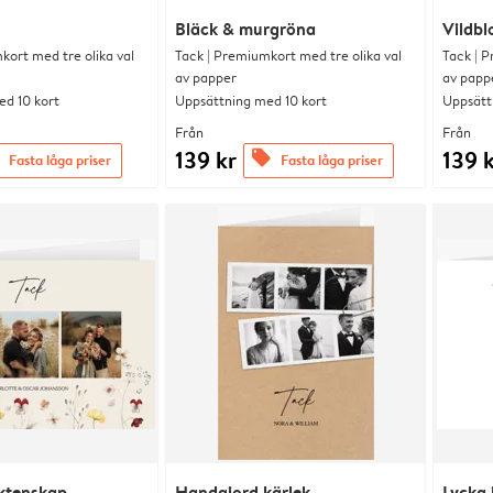
Bläck & murgröna
Vildbl
kort med tre olika val
Tack | Premiumkort med tre olika val
Tack | P
av papper
av papp
d 10 kort
Uppsättning med 10 kort
Uppsätt
Från
Från
139 kr
139 
offers
Fasta låga priser
Fasta låga priser
ktenskap
Handgjord kärlek
Lycka 