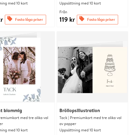
ning med 10 kort
Uppsättning med 10 kort
Från
kr
119 kr
offers
offers
Fasta låga priser
Fasta låga priser
nt blommig
Bröllopsillustration
remiumkort med tre olika val
Tack | Premiumkort med tre olika val
er
av papper
ning med 10 kort
Uppsättning med 10 kort