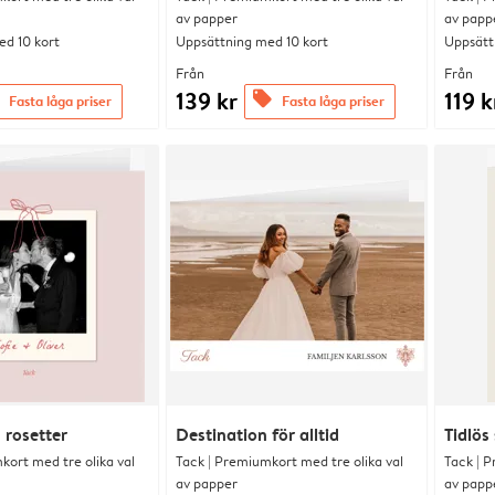
av papper
av papp
d 10 kort
Uppsättning med 10 kort
Uppsätt
Från
Från
139 kr
119 k
offers
Fasta låga priser
Fasta låga priser
rosetter
Destination för alltid
Tidlös 
kort med tre olika val
Tack | Premiumkort med tre olika val
Tack | P
av papper
av papp