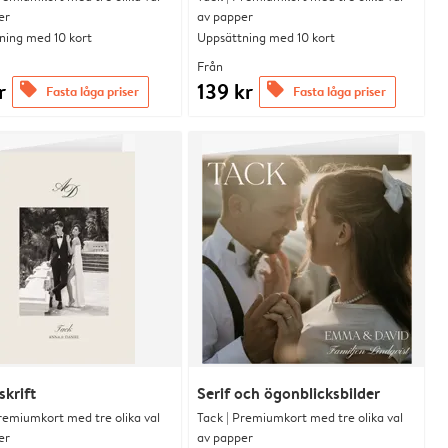
er
av papper
ning med 10 kort
Uppsättning med 10 kort
Från
r
139 kr
offers
offers
Fasta låga priser
Fasta låga priser
skrift
Serif och ögonblicksbilder
remiumkort med tre olika val
Tack | Premiumkort med tre olika val
er
av papper