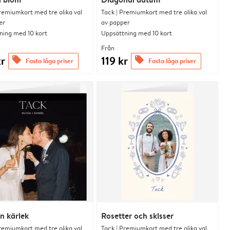
remiumkort med tre olika val
Tack | Premiumkort med tre olika val
er
av papper
ning med 10 kort
Uppsättning med 10 kort
Från
kr
119 kr
offers
offers
Fasta låga priser
Fasta låga priser
n kärlek
Rosetter och skisser
remiumkort med tre olika val
Tack | Premiumkort med tre olika val