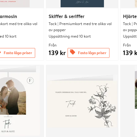
karmosin
Skiffer & seriffer
Hjärte
kort med tre olika val
Tack | Premiumkort med tre olika val
Tack | P
av papper
av papp
d 10 kort
Uppsättning med 10 kort
Uppsätt
Från
Från
139 kr
139 
s
offers
Fasta låga priser
Fasta låga priser