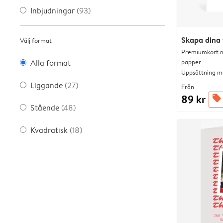
Inbjudningar
(93)
Skapa dina 
Välj format
Premiumkort me
papper
Alla format
Uppsättning me
Liggande
(27)
Från
89 kr
offers
Stående
(48)
Kvadratisk
(18)