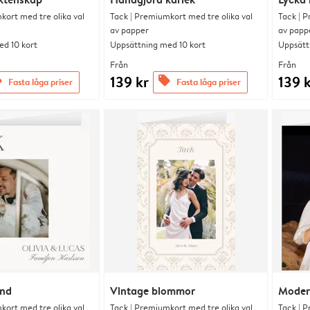
kort med tre olika val
Tack | Premiumkort med tre olika val
Tack | P
av papper
av papp
d 10 kort
Uppsättning med 10 kort
Uppsätt
Från
Från
139 kr
139 
s
offers
Fasta låga priser
Fasta låga priser
and
Vintage blommor
Moder
kort med tre olika val
Tack | Premiumkort med tre olika val
Tack | P