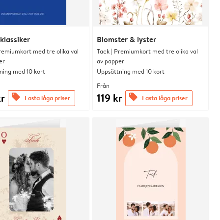
klassiker
Blomster & lyster
remiumkort med tre olika val
Tack | Premiumkort med tre olika val
er
av papper
ning med 10 kort
Uppsättning med 10 kort
Från
kr
119 kr
offers
offers
Fasta låga priser
Fasta låga priser