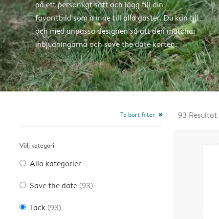
på ett personligt sätt och lägg till din
favoritbild som minne till alla gäster. Du kan till
och med anpassa designen så att den matchar
inbjudningarna och save the date korten.
Ta bort filter
93
Resultat
close
Välj kategori
Alla kategorier
Save the date
(93)
Tack
(93)