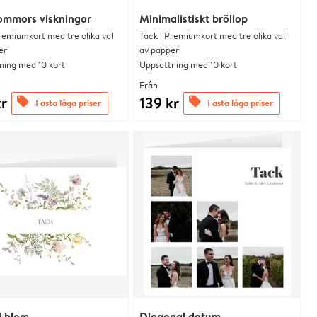
ommors viskningar
Minimalistiskt bröllop
remiumkort med tre olika val
Tack | Premiumkort med tre olika val
er
av papper
ning med 10 kort
Uppsättning med 10 kort
Från
kr
139 kr
offers
offers
Fasta låga priser
Fasta låga priser
i blom
Diagonal datum