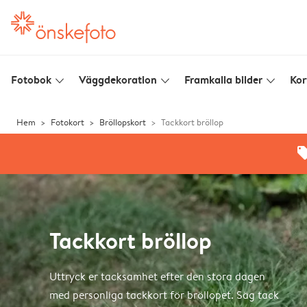
Fotobok
Väggdekoration
Framkalla bilder
Kor
slim_arrow_down
slim_arrow_down
slim_arrow_down
Hem
Fotokort
Bröllopskort
Tackkort bröllop
offe
Tackkort bröllop
Uttryck er tacksamhet efter den stora dagen
med personliga tackkort för bröllopet. Säg tack