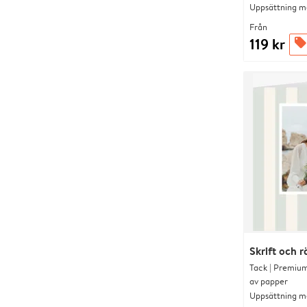
Uppsättning me
Från
119 kr
offers
Skrift och 
Tack | Premium
av papper
Uppsättning me