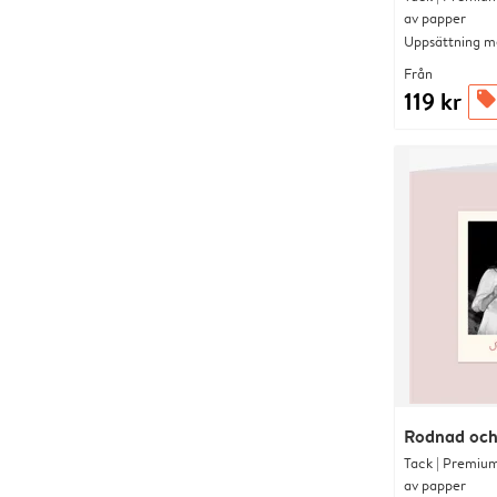
av papper
Uppsättning me
Från
119 kr
offers
Rodnad och 
Tack | Premium
av papper