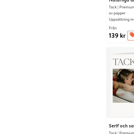
Tack | Premium
av papper
Uppsättning me
Från
139 kr
offer
Serif och s
Tack | Premium