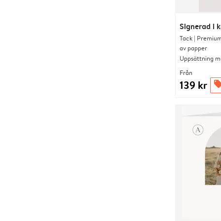
Signerad i 
Tack | Premium
av papper
Uppsättning me
Från
139 kr
offer