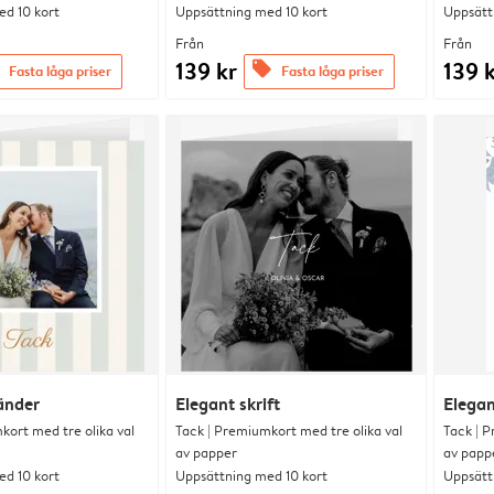
d 10 kort
Uppsättning med 10 kort
Uppsätt
Från
Från
139 kr
139 
offers
Fasta låga priser
Fasta låga priser
ränder
Elegant skrift
Elega
kort med tre olika val
Tack | Premiumkort med tre olika val
Tack | P
av papper
av papp
d 10 kort
Uppsättning med 10 kort
Uppsätt