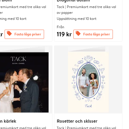
remiumkort med tre olika val
Tack | Premiumkort med tre olika val
er
av papper
ning med 10 kort
Uppsättning med 10 kort
Från
kr
119 kr
offers
offers
Fasta låga priser
Fasta låga priser
n kärlek
Rosetter och skisser
remiumkort med tre olika val
Tack | Premiumkort med tre olika val