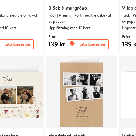
Bläck & murgröna
Vildbl
kort med tre olika val
Tack | Premiumkort med tre olika val
Tack | P
av papper
av papp
d 10 kort
Uppsättning med 10 kort
Uppsätt
Från
Från
139 kr
139 
offers
Fasta låga priser
Fasta låga priser
ktenskap
Handgjord kärlek
Lycka 