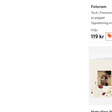
Fotoram
Tack | Premium
av papper
Uppsättning me
Från
119 kr
offers
Naturliga ä