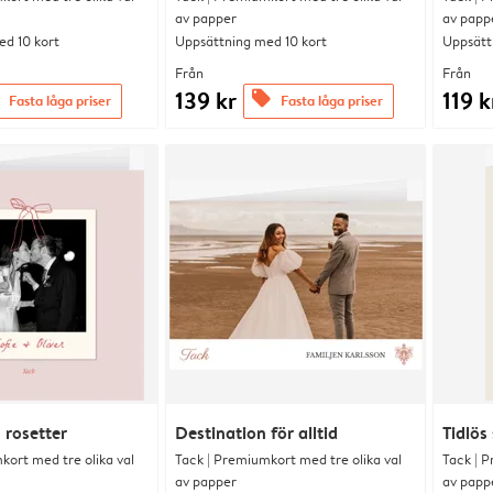
av papper
av papp
d 10 kort
Uppsättning med 10 kort
Uppsätt
Från
Från
139 kr
119 k
offers
Fasta låga priser
Fasta låga priser
rosetter
Destination för alltid
Tidlös 
kort med tre olika val
Tack | Premiumkort med tre olika val
Tack | P
av papper
av papp