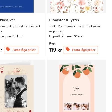
klassiker
Blomster & lyster
remiumkort med tre olika val
Tack | Premiumkort med tre olika val
er
av papper
ning med 10 kort
Uppsättning med 10 kort
Från
kr
119 kr
offers
offers
Fasta låga priser
Fasta låga priser