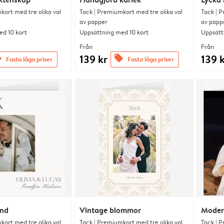
kort med tre olika val
Tack | Premiumkort med tre olika val
Tack | P
av papper
av papp
d 10 kort
Uppsättning med 10 kort
Uppsätt
Från
Från
139 kr
139 
s
offers
Fasta låga priser
Fasta låga priser
and
Vintage blommor
Moder
kort med tre olika val
Tack | Premiumkort med tre olika val
Tack | P