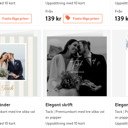
d 10 kort
Uppsättning med 10 kort
Uppsätt
Från
Från
139 kr
139 
offers
Fasta låga priser
Fasta låga priser
ränder
Elegant skrift
Elega
kort med tre olika val
Tack | Premiumkort med tre olika val
Tack | P
av papper
av papp
d 10 kort
Uppsättning med 10 kort
Uppsätt