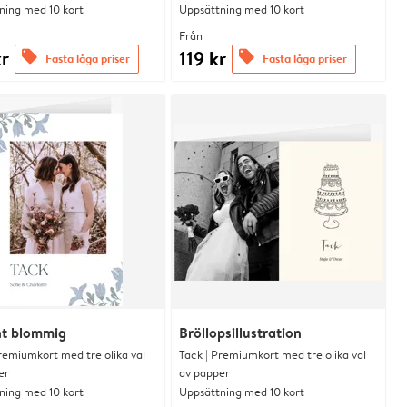
ning med 10 kort
Uppsättning med 10 kort
Från
kr
119 kr
offers
offers
Fasta låga priser
Fasta låga priser
nt blommig
Bröllopsillustration
remiumkort med tre olika val
Tack | Premiumkort med tre olika val
er
av papper
ning med 10 kort
Uppsättning med 10 kort