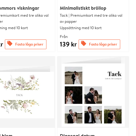
ommors viskningar
Minimalistiskt bröllop
remiumkort med tre olika val
Tack | Premiumkort med tre olika val
er
av papper
ning med 10 kort
Uppsättning med 10 kort
Från
kr
139 kr
offers
offers
Fasta låga priser
Fasta låga priser
i blom
Diagonal datum