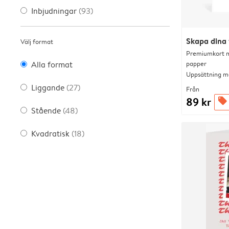
Inbjudningar
(93)
Skapa dina 
Välj format
Premiumkort me
papper
Alla format
Uppsättning me
Liggande
(27)
Från
89 kr
offers
Stående
(48)
Kvadratisk
(18)