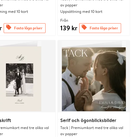
er
av papper
ning med 10 kort
Uppsättning med 10 kort
Från
r
139 kr
offers
offers
Fasta låga priser
Fasta låga priser
skrift
Serif och ögonblicksbilder
remiumkort med tre olika val
Tack | Premiumkort med tre olika val
er
av papper