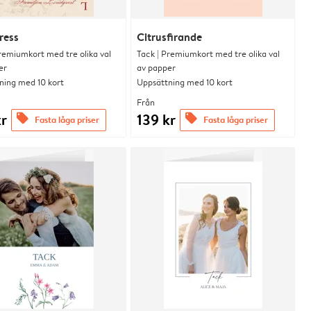
ress
Citrusfirande
remiumkort med tre olika val
Tack | Premiumkort med tre olika val
er
av papper
ning med 10 kort
Uppsättning med 10 kort
Från
kr
139 kr
offers
offers
Fasta låga priser
Fasta låga priser