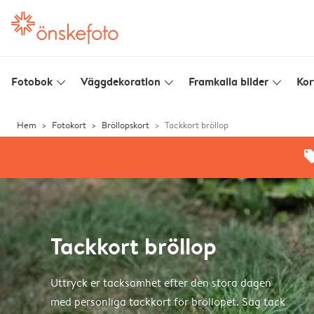
Fotobok
Väggdekoration
Framkalla bilder
Kor
slim_arrow_down
slim_arrow_down
slim_arrow_down
Hem
Fotokort
Bröllopskort
Tackkort bröllop
offe
Tackkort bröllop
Uttryck er tacksamhet efter den stora dagen
med personliga tackkort för bröllopet. Säg tack