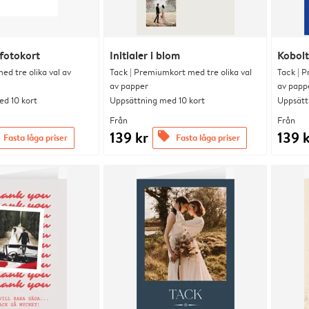
fotokort
Initialer i blom
Kobolt
d tre olika val av
Tack | Premiumkort med tre olika val
Tack | P
av papper
av papp
d 10 kort
Uppsättning med 10 kort
Uppsätt
Från
Från
139 kr
139 
offers
Fasta låga priser
Fasta låga priser