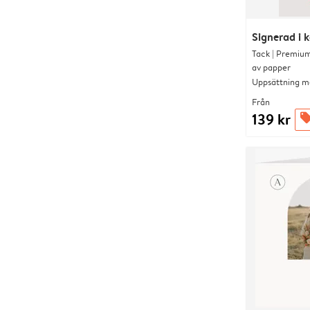
Signerad i 
Tack | Premium
av papper
Uppsättning me
Från
139 kr
offer