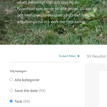
på ett personligt sätt och lägg till din
favoritbild som minne till alla gäster. Du kan till
och med anpassa designen så att den matchar
inbjudningarna och save the date korten.
Ta bort filter
93
Resultat
close
Välj kategori
Alla kategorier
Save the date
(93)
Tack
(93)