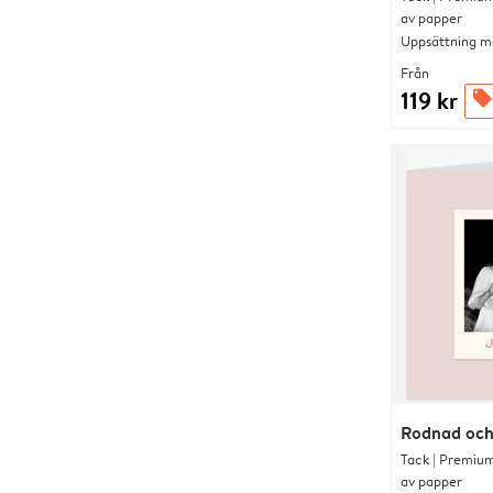
av papper
Uppsättning me
Från
119 kr
offers
Rodnad och 
Tack | Premium
av papper