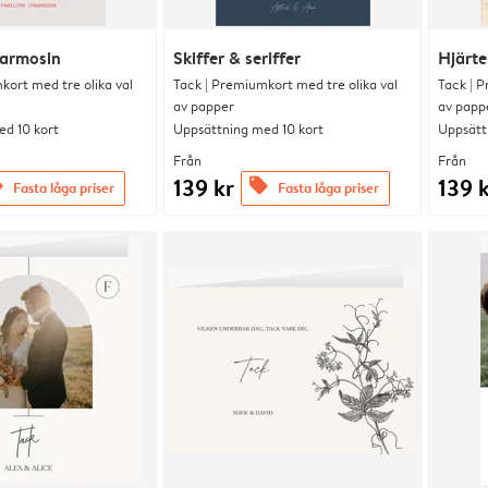
karmosin
Skiffer & seriffer
Hjärte
kort med tre olika val
Tack | Premiumkort med tre olika val
Tack | P
av papper
av papp
d 10 kort
Uppsättning med 10 kort
Uppsätt
Från
Från
139 kr
139 
s
offers
Fasta låga priser
Fasta låga priser