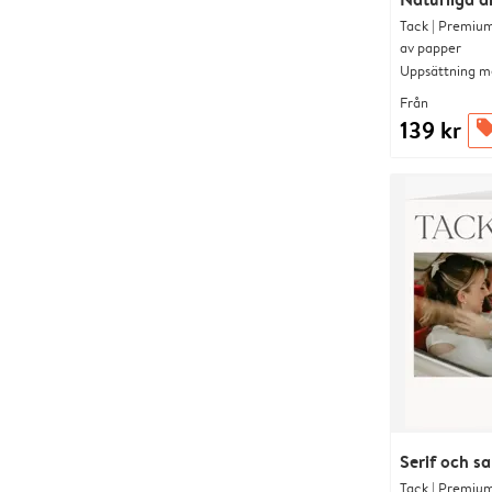
Tack | Premium
av papper
Uppsättning me
Från
139 kr
offer
Serif och s
Tack | Premium