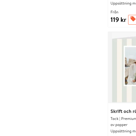
Uppsättning me
Från
119 kr
offers
Skrift och 
Tack | Premium
av papper
Uppsättning me