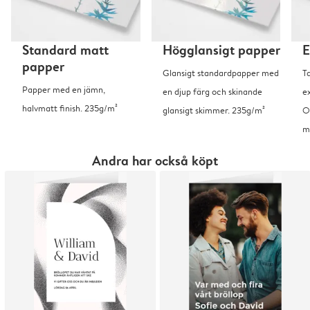
Standard matt
Högglansigt papper
E
papper
Glansigt standardpapper med
T
Papper med en jämn,
en djup färg och skinande
ex
halvmatt finish. 235g/m²
glansigt skimmer. 235g/m²
O
m
Andra har också köpt