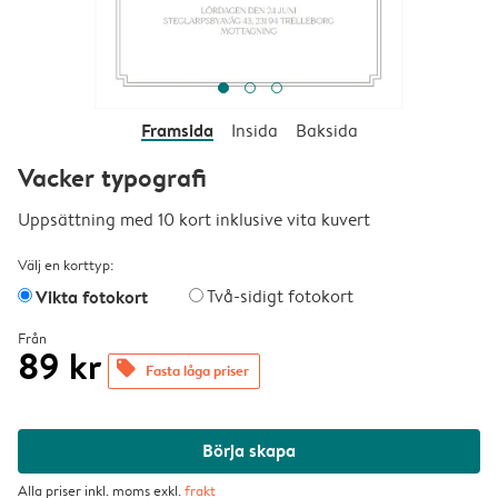
Framsida
Insida
Baksida
Vacker typografi
Uppsättning med 10 kort inklusive vita kuvert
Välj en korttyp:
Vikta fotokort
Två-sidigt fotokort
Från
89 kr
offers
Fasta låga priser
Börja skapa
Alla priser inkl. moms exkl.
frakt