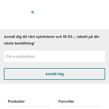
filled-pagination
outlined-paginatio
outlined-paginat
outlined-pagin
outlined-pag
outlined-p
Anmäl dig till vårt nyhetsbrev och få 50 ,- rabatt på din
nästa beställning!
Anmäl mig
Produkter
Favoriter