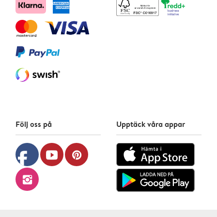
Följ oss på
Upptäck våra appar
facebook
youtube
pinterest
instagram