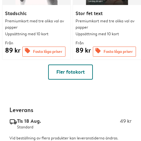
Stadschic
Stor fet text
Premiumkort med tre olika val av
Premiumkort med tre olika val av
papper
papper
Uppsättning med 10 kort
Uppsättning med 10 kort
Från
Från
89 kr
89 kr
offers
offers
Fasta låga priser
Fasta låga priser
Fler fotokort
Leverans
Tis 18 Aug.
49 kr
delivery_standard_v2
Standard
Vid beställning av flera produkter kan leveranstiderna ändras.