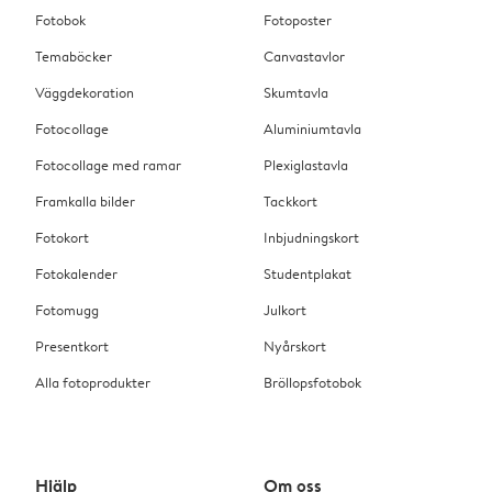
Fotobok
Fotoposter
Temaböcker
Canvastavlor
Väggdekoration
Skumtavla
Fotocollage
Aluminiumtavla
Fotocollage med ramar
Plexiglastavla
Framkalla bilder
Tackkort
Fotokort
Inbjudningskort
Fotokalender
Studentplakat
Fotomugg
Julkort
Presentkort
Nyårskort
Alla fotoprodukter
Bröllopsfotobok
Hjälp
Om oss