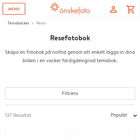
profile
shopping_cart
MENU
Temaböcker
Resor
Resefotobok
Skapa en fotobok på nolltid genom att enkelt lägga in dina
bilden i en vacker färdigdesignad temabok.
Filtrera
Populär
137
Resultat
arrow_right