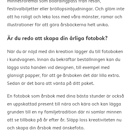
minnesföremål som boardingpass från resan,
festivalbiljetter eller bröllopsinbjudningar. Och glöm inte
att ha roligt och leka loss med våra mönster, ramar och
illustrationer för att göra årsböckerna helt unika.
Är du redo att skapa din årliga fotobok?
När du är nöjd med din kreation lägger du till fotoboken
i kundvagnen. Innan du bekräftar beställningen kan du
lägga sista handen vid designen, till exempel med
glansigt papper, för att ge årsboken det där lilla extra.
Sedan är det bara att vänta på ditt paket.
En fotobok som årsbok med dina bästa stunder är också
en uppskattad present till nära och kära och kan lägga
grunden till en ny familjetradition där ni samlar minnen
att se tillbaka på år efter år. Släpp loss kreativiteten nu
och skapa din årsbok med önskefoto.