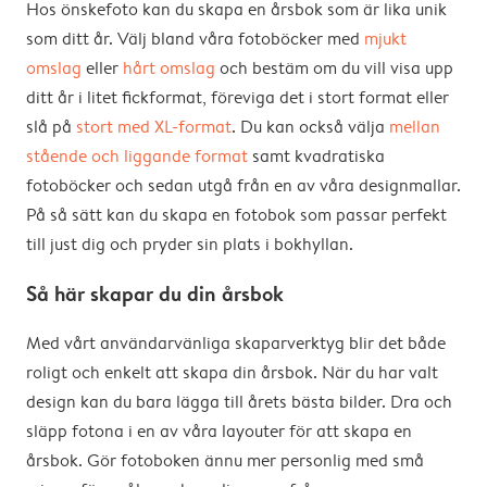
Hos önskefoto kan du skapa en årsbok som är lika unik
som ditt år. Välj bland våra fotoböcker med
mjukt
omslag
eller
hårt omslag
och bestäm om du vill visa upp
ditt år i litet fickformat, föreviga det i stort format eller
slå på
stort med XL-format
. Du kan också välja
mellan
stående och liggande format
samt kvadratiska
fotoböcker och sedan utgå från en av våra designmallar.
På så sätt kan du skapa en fotobok som passar perfekt
till just dig och pryder sin plats i bokhyllan.
Så här skapar du din årsbok
Med vårt användarvänliga skaparverktyg blir det både
roligt och enkelt att skapa din årsbok. När du har valt
design kan du bara lägga till årets bästa bilder. Dra och
släpp fotona i en av våra layouter för att skapa en
årsbok. Gör fotoboken ännu mer personlig med små