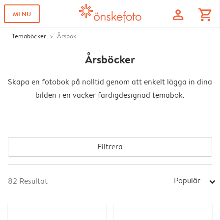
profile
shopping_cart
MENU
Temaböcker
Årsbok
Årsböcker
Skapa en fotobok på nolltid genom att enkelt lägga in dina
bilden i en vacker färdigdesignad temabok.
Filtrera
Populär
82
Resultat
arrow_right