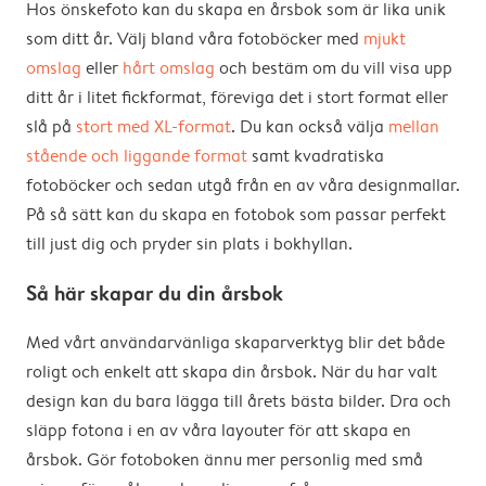
Hos önskefoto kan du skapa en årsbok som är lika unik
som ditt år. Välj bland våra fotoböcker med
mjukt
omslag
eller
hårt omslag
och bestäm om du vill visa upp
ditt år i litet fickformat, föreviga det i stort format eller
slå på
stort med XL-format
. Du kan också välja
mellan
stående och liggande format
samt kvadratiska
fotoböcker och sedan utgå från en av våra designmallar.
På så sätt kan du skapa en fotobok som passar perfekt
till just dig och pryder sin plats i bokhyllan.
Så här skapar du din årsbok
Med vårt användarvänliga skaparverktyg blir det både
roligt och enkelt att skapa din årsbok. När du har valt
design kan du bara lägga till årets bästa bilder. Dra och
släpp fotona i en av våra layouter för att skapa en
årsbok. Gör fotoboken ännu mer personlig med små