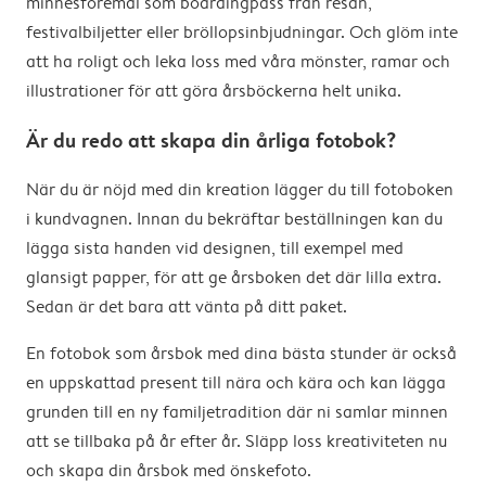
minnesföremål som boardingpass från resan,
festivalbiljetter eller bröllopsinbjudningar. Och glöm inte
att ha roligt och leka loss med våra mönster, ramar och
illustrationer för att göra årsböckerna helt unika.
Är du redo att skapa din årliga fotobok?
När du är nöjd med din kreation lägger du till fotoboken
i kundvagnen. Innan du bekräftar beställningen kan du
lägga sista handen vid designen, till exempel med
glansigt papper, för att ge årsboken det där lilla extra.
Sedan är det bara att vänta på ditt paket.
En fotobok som årsbok med dina bästa stunder är också
en uppskattad present till nära och kära och kan lägga
grunden till en ny familjetradition där ni samlar minnen
att se tillbaka på år efter år. Släpp loss kreativiteten nu
och skapa din årsbok med önskefoto.