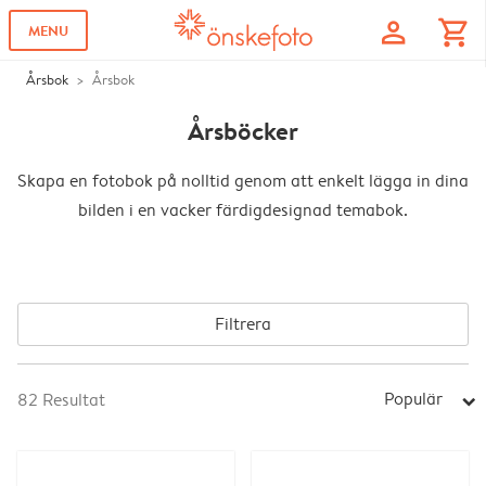
profile
shopping_cart
MENU
Årsbok
Årsbok
Årsböcker
Skapa en fotobok på nolltid genom att enkelt lägga in dina
bilden i en vacker färdigdesignad temabok.
Filtrera
Populär
82
Resultat
arrow_right