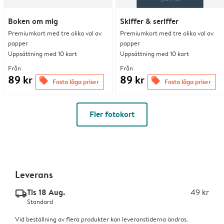
Boken om mig
Skiffer & seriffer
Premiumkort med tre olika val av
Premiumkort med tre olika val av
papper
papper
Uppsättning med 10 kort
Uppsättning med 10 kort
Från
Från
89 kr
89 kr
offers
offers
Fasta låga priser
Fasta låga priser
Fler fotokort
Leverans
Tis 18 Aug.
49 kr
delivery_standard_v2
Standard
Vid beställning av flera produkter kan leveranstiderna ändras.