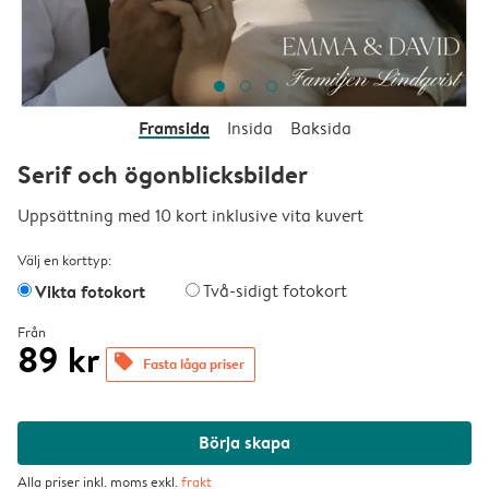
Framsida
Insida
Baksida
Serif och ögonblicksbilder
Uppsättning med 10 kort inklusive vita kuvert
Välj en korttyp:
Vikta fotokort
Två-sidigt fotokort
Från
89 kr
offers
Fasta låga priser
Börja skapa
Alla priser inkl. moms exkl.
frakt