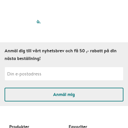
filled-pagination
outlined-paginatio
outlined-paginat
outlined-pagin
outlined-pag
outlined-p
Anmäl dig till vårt nyhetsbrev och få 50 ,- rabatt på din
nästa beställning!
Anmäl mig
Produkter
Favoriter