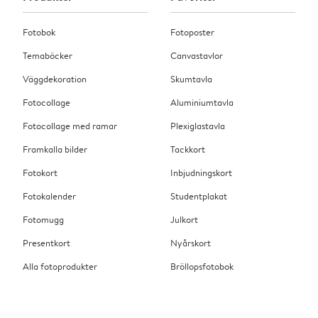
Fotobok
Fotoposter
Temaböcker
Canvastavlor
Väggdekoration
Skumtavla
Fotocollage
Aluminiumtavla
Fotocollage med ramar
Plexiglastavla
Framkalla bilder
Tackkort
Fotokort
Inbjudningskort
Fotokalender
Studentplakat
Fotomugg
Julkort
Presentkort
Nyårskort
Alla fotoprodukter
Bröllopsfotobok