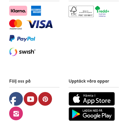
Följ oss på
Upptäck våra appar
facebook
youtube
pinterest
instagram