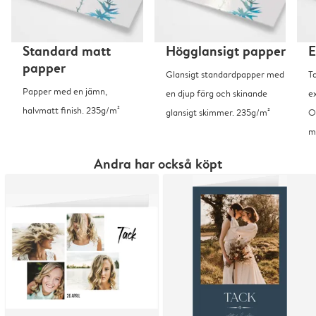
Standard matt
Högglansigt papper
E
papper
Glansigt standardpapper med
T
Papper med en jämn,
en djup färg och skinande
ex
halvmatt finish. 235g/m²
glansigt skimmer. 235g/m²
O
m
Andra har också köpt