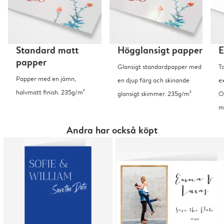
Standard matt
Högglansigt papper
E
papper
Glansigt standardpapper med
T
Papper med en jämn,
en djup färg och skinande
ex
halvmatt finish. 235g/m²
glansigt skimmer. 235g/m²
O
m
Andra har också köpt