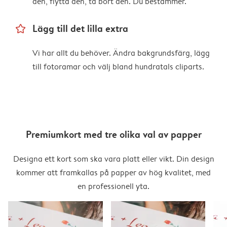
den, flytta den, ta bort den. Du bestämmer.
star_outline
Lägg till det lilla extra
Vi har allt du behöver. Ändra bakgrundsfärg, lägg
till fotoramar och välj bland hundratals cliparts.
Premiumkort med tre olika val av papper
Designa ett kort som ska vara platt eller vikt. Din design
kommer att framkallas på papper av hög kvalitet, med
en professionell yta.