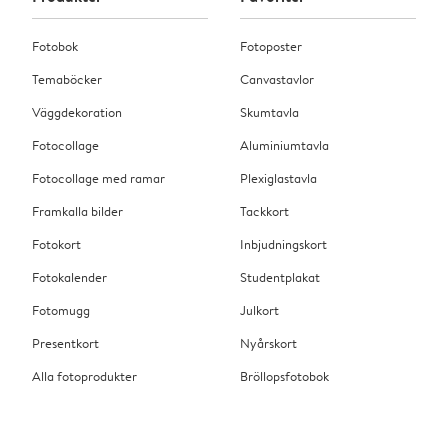
Fotobok
Fotoposter
Temaböcker
Canvastavlor
Väggdekoration
Skumtavla
Fotocollage
Aluminiumtavla
Fotocollage med ramar
Plexiglastavla
Framkalla bilder
Tackkort
Fotokort
Inbjudningskort
Fotokalender
Studentplakat
Fotomugg
Julkort
Presentkort
Nyårskort
Alla fotoprodukter
Bröllopsfotobok