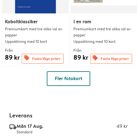
Koboltklassiker
I en ram
Premiumkort med tre olika val av
Premiumkort med tre olika val av
papper
papper
Uppsättning med 10 kort
Uppsättning med 10 kort
Från
Från
89 kr
89 kr
offers
offers
Fasta låga priser
Fasta låga priser
Fler fotokort
Leverans
Mån 17 Aug.
49 kr
delivery_standard_v2
Standard