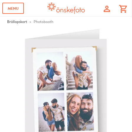
profile
shopping_cart
MENU
Bröllopskort
Photobooth