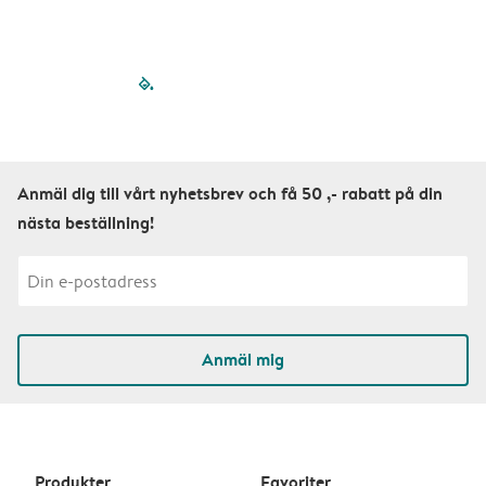
filled-pagination
outlined-paginatio
outlined-paginat
outlined-pagin
outlined-pag
outlined-p
Anmäl dig till vårt nyhetsbrev och få 50 ,- rabatt på din
nästa beställning!
Anmäl mig
Produkter
Favoriter