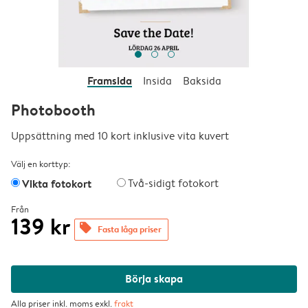
Framsida
Insida
Baksida
Photobooth
Uppsättning med 10 kort inklusive vita kuvert
Välj en korttyp:
Vikta fotokort
Två-sidigt fotokort
Från
139 kr
offers
Fasta låga priser
Börja skapa
Alla priser inkl. moms exkl.
frakt