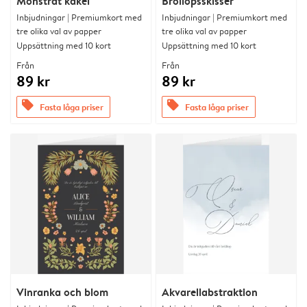
Mönstrat kakel
Bröllopsskisser
Inbjudningar | Premiumkort med
Inbjudningar | Premiumkort med
tre olika val av papper
tre olika val av papper
Uppsättning med 10 kort
Uppsättning med 10 kort
Från
Från
89 kr
89 kr
offers
offers
Fasta låga priser
Fasta låga priser
Vinranka och blom
Akvarellabstraktion