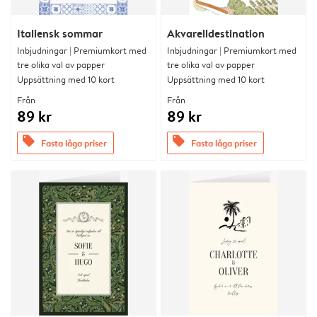
Italiensk sommar
Akvarelldestination
Inbjudningar | Premiumkort med
Inbjudningar | Premiumkort med
tre olika val av papper
tre olika val av papper
Uppsättning med 10 kort
Uppsättning med 10 kort
Från
Från
89 kr
89 kr
offers
offers
Fasta låga priser
Fasta låga priser