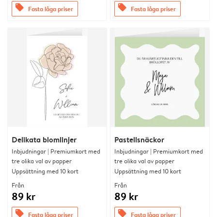
offers
offers
Fasta låga priser
Fasta låga priser
Delikata blomlinjer
Pastellsnäckor
Inbjudningar | Premiumkort med
Inbjudningar | Premiumkort med
tre olika val av papper
tre olika val av papper
Uppsättning med 10 kort
Uppsättning med 10 kort
Från
Från
89 kr
89 kr
offers
offers
Fasta låga priser
Fasta låga priser