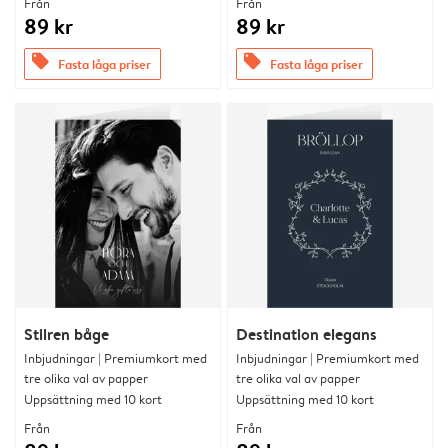
Från
Från
89 kr
89 kr
offers
offers
Fasta låga priser
Fasta låga priser
Stilren båge
Destination elegans
Inbjudningar | Premiumkort med
Inbjudningar | Premiumkort med
tre olika val av papper
tre olika val av papper
Uppsättning med 10 kort
Uppsättning med 10 kort
Från
Från