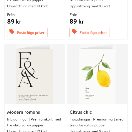
Uppsättning med 10 kort
Uppsättning med 10 kort
Från
Från
89 kr
89 kr
offers
offers
Fasta låga priser
Fasta låga priser
Modern romans
Citrus chic
Inbjudningar | Premiumkort med
Inbjudningar | Premiumkort med
tre olika val av papper
tre olika val av papper
Uppsättning med 10 kort
Uppsättning med 10 kort