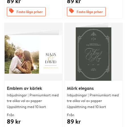
89 kr
89 kr
offers
offers
Fasta låga priser
Fasta låga priser
Emblem av kärlek
Mörk elegans
Inbjudningar | Premiumkort med
Inbjudningar | Premiumkort med
tre olika val av papper
tre olika val av papper
Uppsättning med 10 kort
Uppsättning med 10 kort
Från
Från
89 kr
89 kr