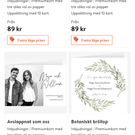
Inbjudningar | Premiumkort med
Inbjudningar | Premiumkort med
tre olika val av papper
tre olika val av papper
Uppsättning med 10 kort
Uppsättning med 10 kort
Från
Från
89 kr
89 kr
offers
offers
Fasta låga priser
Fasta låga priser
Avslappnat som oss
Botaniskt bröllop
Inbjudningar | Premiumkort med
Inbjudningar | Premiumkort med
tre olika val av papper
tre olika val av papper