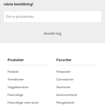
nästa beställning!
Anmäl mig
Produkter
Favoriter
Fotobok
Fotoposter
Temaböcker
Canvastavlor
Väggdekoration
Skumtavla
Fotocollage
Aluminiumtavla
Fotocollage med ramar
Plexiglastavla