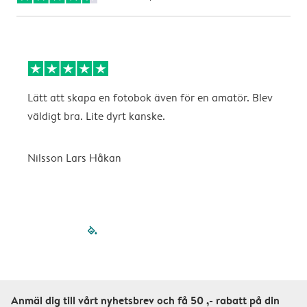
Lätt att skapa en fotobok även för en amatör. Blev
B
väldigt bra. Lite dyrt kanske.
O
Nilsson Lars Håkan
filled-pagination
outlined-paginatio
outlined-paginat
outlined-pagin
outlined-pag
outlined-p
Anmäl dig till vårt nyhetsbrev och få 50 ,- rabatt på din