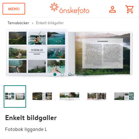
profile
shopping_cart
MENU
Temaböcker
Enkelt bildgaller
Enkelt bildgaller
Fotobok liggande L