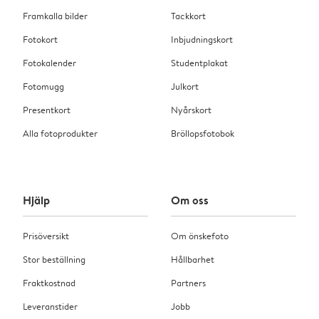
Framkalla bilder
Tackkort
Fotokort
Inbjudningskort
Fotokalender
Studentplakat
Fotomugg
Julkort
Presentkort
Nyårskort
Alla fotoprodukter
Bröllopsfotobok
Hjälp
Om oss
Prisöversikt
Om önskefoto
Stor beställning
Hållbarhet
Fraktkostnad
Partners
Leveranstider
Jobb