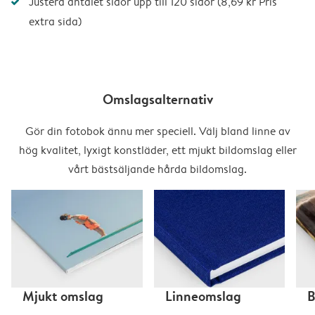
Justera antalet sidor upp till 120 sidor (8,69 kr Pris
extra sida)
Omslagsalternativ
Gör din fotobok ännu mer speciell. Välj bland linne av
hög kvalitet, lyxigt konstläder, ett mjukt bildomslag eller
vårt bästsäljande hårda bildomslag.
Mjukt omslag
Linneomslag
B