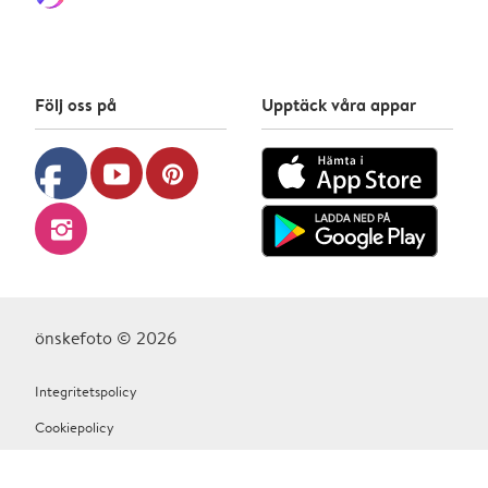
Följ oss på
Upptäck våra appar
facebook
youtube
pinterest
instagram
önskefoto © 2026
Integritetspolicy
Cookiepolicy
Allmänna villkor