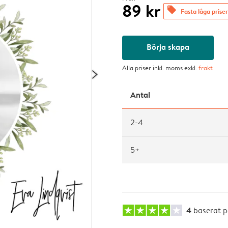
89 kr
offers
Fasta låga priser
Börja skapa
Alla priser inkl. moms exkl.
frakt
Antal
2-4
5+
4
baserat 