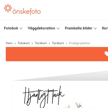
Fotobok
Väggdekoration
Framkalla bilder
Kor
slim_arrow_down
slim_arrow_down
slim_arrow_down
Hem
Fotokort
Tackkort
Tackkort
Frodiga plantor
offe