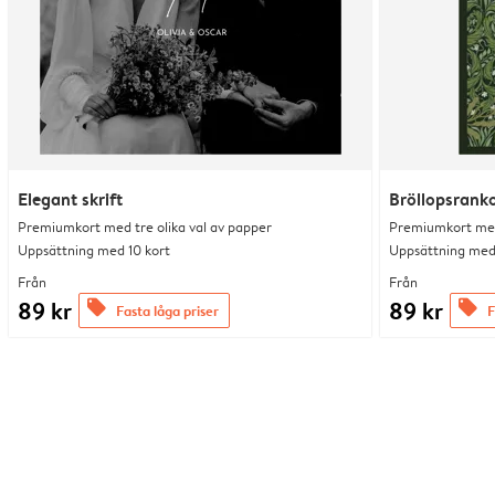
Elegant skrift
Bröllopsrank
Premiumkort med tre olika val av papper
Premiumkort med 
Uppsättning med 10 kort
Uppsättning med 
Från
Från
89 kr
89 kr
offers
offers
Fasta låga priser
F