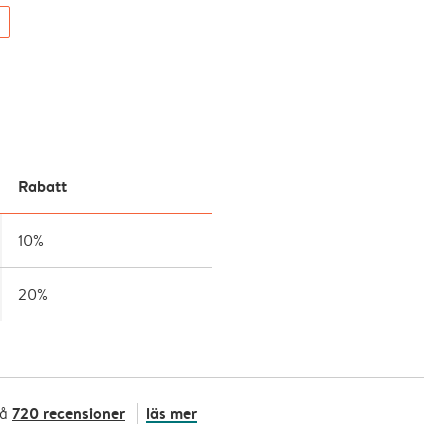
Rabatt
10%
20%
720 recensioner
läs mer
på