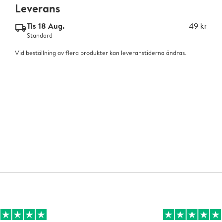
Leverans
Tis 18 Aug.
49 kr
delivery_standard_v2
Standard
Vid beställning av flera produkter kan leveranstiderna ändras.