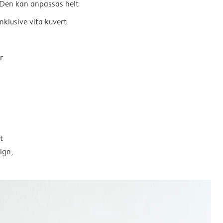
Den kan anpassas helt
nklusive vita kuvert
r
t
ign,