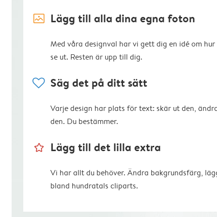
image_placeholder
Lägg till alla dina egna foton
Med våra designval har vi gett dig en idé om hur
se ut. Resten är upp till dig.
heart
Säg det på ditt sätt
Varje design har plats för text: skär ut den, ändra
den. Du bestämmer.
star_outline
Lägg till det lilla extra
Vi har allt du behöver. Ändra bakgrundsfärg, lägg
bland hundratals cliparts.