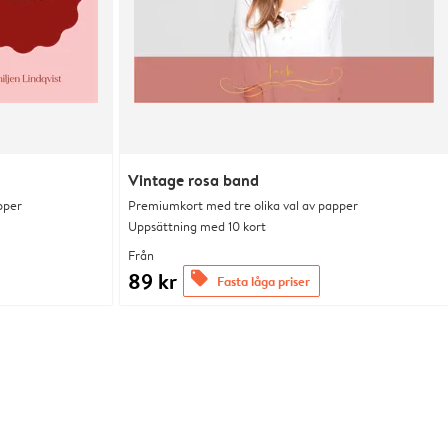
Vintage rosa band
pper
Premiumkort med tre olika val av papper
Uppsättning med 10 kort
Från
89 kr
offers
Fasta låga priser