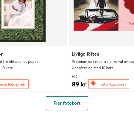
or
Livliga löften
tre olika val av papper
Premiumkort med tre olika val av pa
10 kort
Uppsättning med 10 kort
Från
89 kr
offers
asta låga priser
Fasta låga priser
Fler fotokort