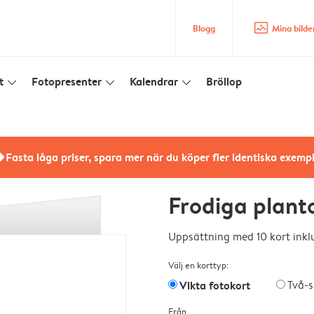
image_placeholder
Blogg
Mina bilde
t
Fotopresenter
Kalendrar
Bröllop
slim_arrow_down
slim_arrow_down
slim_arrow_down
rs
Fasta låga priser, spara mer när du köper fler identiska exemp
Frodiga plant
Uppsättning med 10 kort inklu
Välj en korttyp:
Vikta fotokort
Två-s
Från