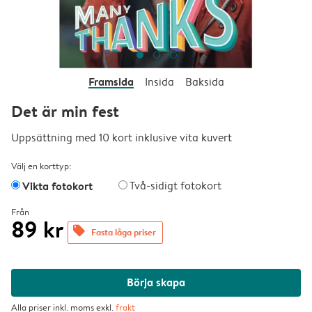
Framsida
Insida
Baksida
Det är min fest
Uppsättning med 10 kort inklusive vita kuvert
Välj en korttyp:
Vikta fotokort
Två-sidigt fotokort
Från
89 kr
offers
Fasta låga priser
Börja skapa
Alla priser inkl. moms exkl.
frakt