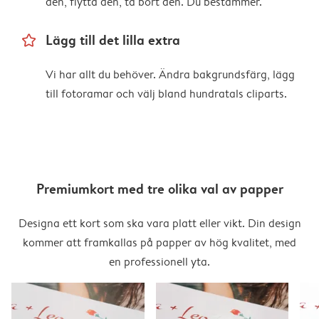
den, flytta den, ta bort den. Du bestämmer.
star_outline
Lägg till det lilla extra
Vi har allt du behöver. Ändra bakgrundsfärg, lägg
till fotoramar och välj bland hundratals cliparts.
Premiumkort med tre olika val av papper
Designa ett kort som ska vara platt eller vikt. Din design
kommer att framkallas på papper av hög kvalitet, med
en professionell yta.