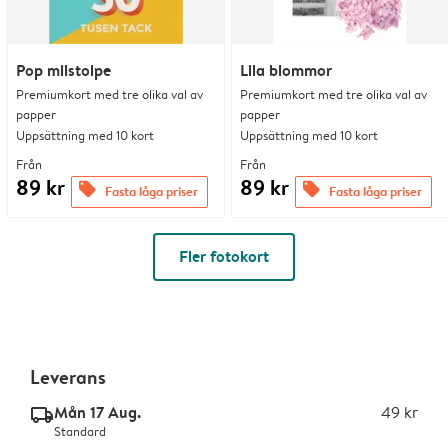
Pop milstolpe
Lila blommor
Premiumkort med tre olika val av
Premiumkort med tre olika val av
papper
papper
Uppsättning med 10 kort
Uppsättning med 10 kort
Från
Från
89 kr
89 kr
offers
offers
Fasta låga priser
Fasta låga priser
Fler fotokort
Leverans
Mån 17 Aug.
49 kr
delivery_standard_v2
Standard