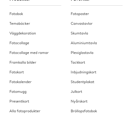
Fotobok
Fotoposter
Temaböcker
Canvastavlor
Väggdekoration
Skumtavla
Fotocollage
Aluminiumtavla
Fotocollage med ramar
Plexiglastavla
Framkalla bilder
Tackkort
Fotokort
Inbjudningskort
Fotokalender
Studentplakat
Fotomugg
Julkort
Presentkort
Nyårskort
Alla fotoprodukter
Bröllopsfotobok