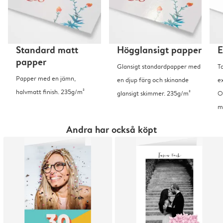
Standard matt
Högglansigt papper
E
papper
Glansigt standardpapper med
T
Papper med en jämn,
en djup färg och skinande
ex
halvmatt finish. 235g/m²
glansigt skimmer. 235g/m²
O
m
Andra har också köpt