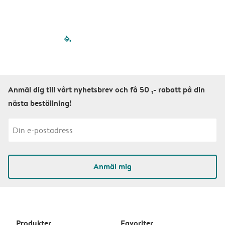
filled-pagination
outlined-paginatio
outlined-paginat
outlined-pagin
outlined-pag
outlined-p
Anmäl dig till vårt nyhetsbrev och få 50 ,- rabatt på din
nästa beställning!
Anmäl mig
Produkter
Favoriter