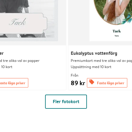
er
Eukalyptus vattenfärg
tre olika val av papper
Premiumkort med tre olika val av pa
10 kort
Uppsättning med 10 kort
Från
89 kr
offers
asta låga priser
Fasta låga priser
Fler fotokort