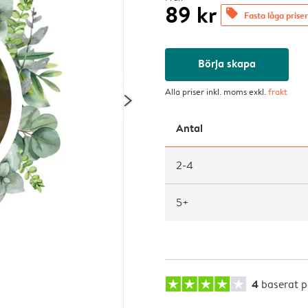
89 kr
offers
Fasta låga priser
Börja skapa
Alla priser inkl. moms exkl.
frakt
Antal
2-4
5+
4
baserat 