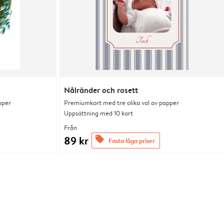
Nålränder och rosett
pper
Premiumkort med tre olika val av papper
Uppsättning med 10 kort
Från
89 kr
offers
Fasta låga priser