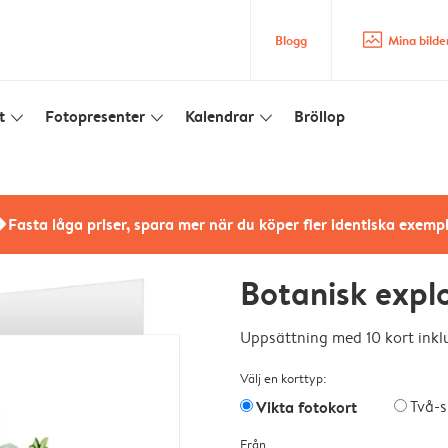
image_placeholder
Blogg
Mina bilde
t
Fotopresenter
Kalendrar
Bröllop
slim_arrow_down
slim_arrow_down
slim_arrow_down
rs
Fasta låga priser, spara mer när du köper fler identiska exemp
Botanisk expl
Uppsättning med 10 kort inklu
Välj en korttyp:
Vikta fotokort
Två-s
Från