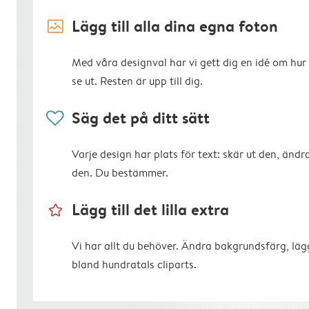
image_placeholder
Lägg till alla dina egna foton
Med våra designval har vi gett dig en idé om hur
se ut. Resten är upp till dig.
heart
Säg det på ditt sätt
Varje design har plats för text: skär ut den, ändra
den. Du bestämmer.
star_outline
Lägg till det lilla extra
Vi har allt du behöver. Ändra bakgrundsfärg, lägg
bland hundratals cliparts.