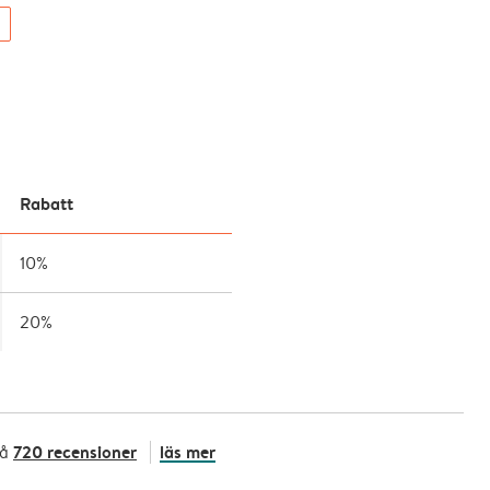
Rabatt
10%
20%
720 recensioner
läs mer
på