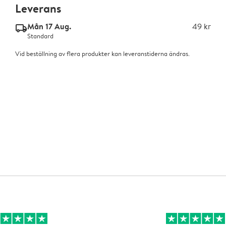
Leverans
Mån 17 Aug.
49 kr
delivery_standard_v2
Standard
Vid beställning av flera produkter kan leveranstiderna ändras.