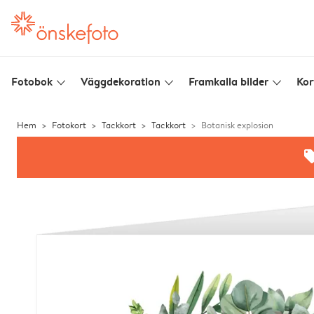
Fotobok
Väggdekoration
Framkalla bilder
Kor
slim_arrow_down
slim_arrow_down
slim_arrow_down
Hem
Fotokort
Tackkort
Tackkort
Botanisk explosion
offe