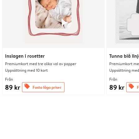
Inslagen i rosetter
Tunna blå linj
Premiumkort med tre olika val av papper
Premiumkort med 
Uppsättning med 10 kort
Uppsättning med 
Från
Från
89 kr
89 kr
offers
offers
Fasta låga priser
F