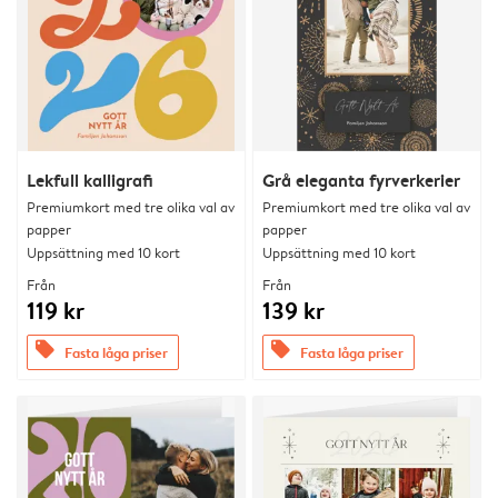
Lekfull kalligrafi
Grå eleganta fyrverkerier
Premiumkort med tre olika val av
Premiumkort med tre olika val av
papper
papper
Uppsättning med 10 kort
Uppsättning med 10 kort
Från
Från
119 kr
139 kr
offers
offers
Fasta låga priser
Fasta låga priser