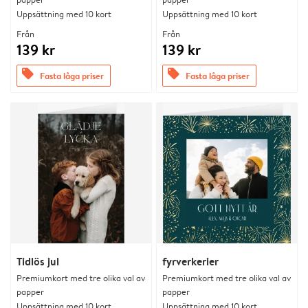
Uppsättning med 10 kort
Uppsättning med 10 kort
Från
Från
139 kr
139 kr
offers
offers
Fasta låga priser
Fasta låga priser
Tidlös jul
fyrverkerier
Premiumkort med tre olika val av
Premiumkort med tre olika val av
papper
papper
Uppsättning med 10 kort
Uppsättning med 10 kort