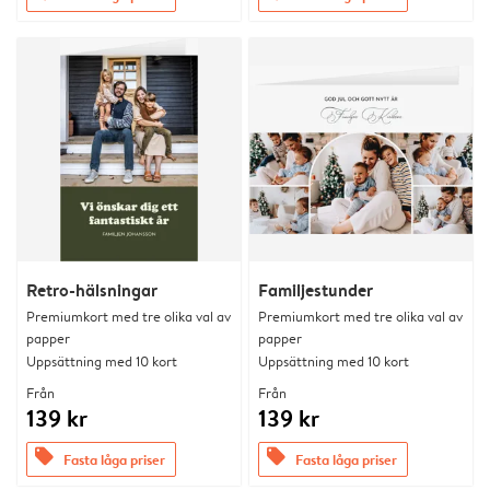
Retro-hälsningar
Familjestunder
Premiumkort med tre olika val av
Premiumkort med tre olika val av
papper
papper
Uppsättning med 10 kort
Uppsättning med 10 kort
Från
Från
139 kr
139 kr
offers
offers
Fasta låga priser
Fasta låga priser