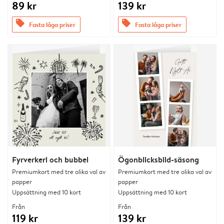
89 kr
139 kr
offers
offers
Fasta låga priser
Fasta låga priser
Fyrverkeri och bubbel
Ögonblicksbild-säsong
Premiumkort med tre olika val av
Premiumkort med tre olika val av
papper
papper
Uppsättning med 10 kort
Uppsättning med 10 kort
Från
Från
119 kr
139 kr