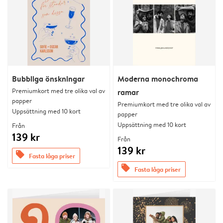
Bubbliga önskningar
Moderna monochroma
Premiumkort med tre olika val av
ramar
papper
Premiumkort med tre olika val av
Uppsättning med 10 kort
papper
Uppsättning med 10 kort
Från
139 kr
Från
139 kr
offers
Fasta låga priser
offers
Fasta låga priser