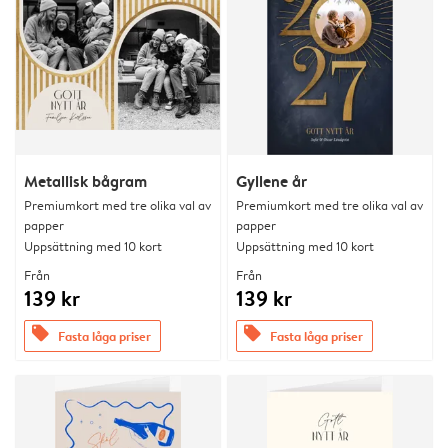
Metallisk bågram
Gyllene år
Premiumkort med tre olika val av
Premiumkort med tre olika val av
papper
papper
Uppsättning med 10 kort
Uppsättning med 10 kort
Från
Från
139 kr
139 kr
offers
offers
Fasta låga priser
Fasta låga priser