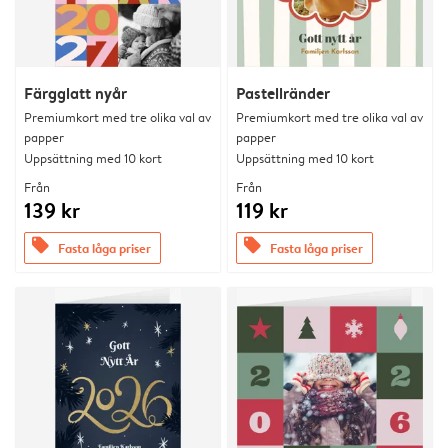
Färgglatt nyår
Pastellränder
Premiumkort med tre olika val av
Premiumkort med tre olika val av
papper
papper
Uppsättning med 10 kort
Uppsättning med 10 kort
Från
Från
139 kr
119 kr
offers
offers
Fasta låga priser
Fasta låga priser