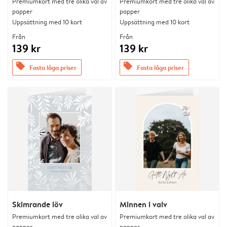
Premiumkort med tre olika val av
Premiumkort med tre olika val av
papper
papper
Uppsättning med 10 kort
Uppsättning med 10 kort
Från
Från
139 kr
139 kr
offers
offers
Fasta låga priser
Fasta låga priser
Skimrande löv
Minnen i valv
Premiumkort med tre olika val av
Premiumkort med tre olika val av
papper
papper