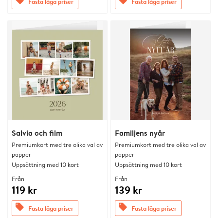
offers
offers
Fasta låga priser
Fasta låga priser
Salvia och film
Familjens nyår
Premiumkort med tre olika val av
Premiumkort med tre olika val av
papper
papper
Uppsättning med 10 kort
Uppsättning med 10 kort
Från
Från
119 kr
139 kr
offers
offers
Fasta låga priser
Fasta låga priser