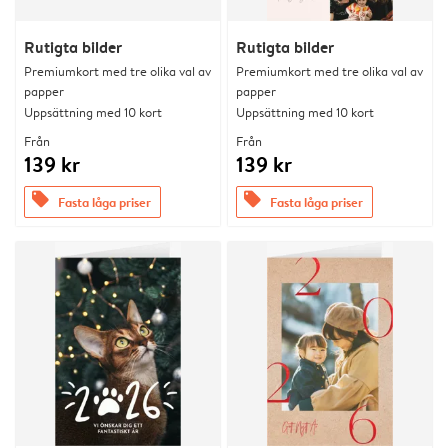
Rutigta bilder
Rutigta bilder
Premiumkort med tre olika val av
Premiumkort med tre olika val av
papper
papper
Uppsättning med 10 kort
Uppsättning med 10 kort
Från
Från
139 kr
139 kr
offers
offers
Fasta låga priser
Fasta låga priser