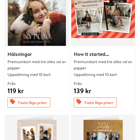
Hälsningar
How it started...
Premiumkort med tre olika val av
Premiumkort med tre olika val av
papper
papper
Uppsättning med 10 kort
Uppsättning med 10 kort
Från
Från
119 kr
139 kr
offers
offers
Fasta låga priser
Fasta låga priser