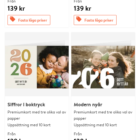
Från
Från
139 kr
139 kr
offers
offers
Fasta låga priser
Fasta låga priser
Siffror i boktryck
Modern nyår
Premiumkort med tre olika val av
Premiumkort med tre olika val av
papper
papper
Uppsättning med 10 kort
Uppsättning med 10 kort
Från
Från