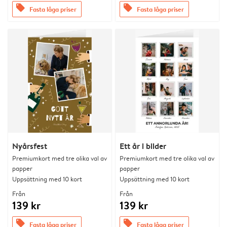
offers
offers
Fasta låga priser
Fasta låga priser
Nyårsfest
Ett år i bilder
Premiumkort med tre olika val av
Premiumkort med tre olika val av
papper
papper
Uppsättning med 10 kort
Uppsättning med 10 kort
Från
Från
139 kr
139 kr
offers
offers
Fasta låga priser
Fasta låga priser