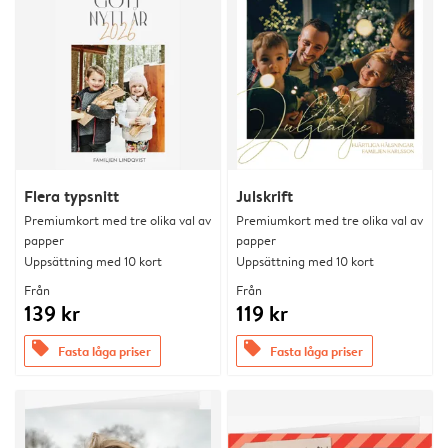
Flera typsnitt
Julskrift
Premiumkort med tre olika val av
Premiumkort med tre olika val av
papper
papper
Uppsättning med 10 kort
Uppsättning med 10 kort
Från
Från
139 kr
119 kr
offers
offers
Fasta låga priser
Fasta låga priser