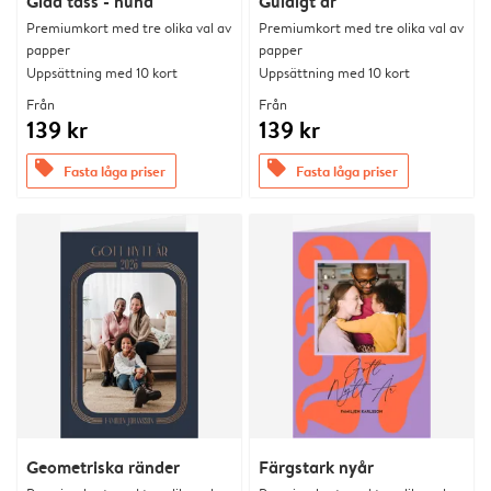
Glad tass - hund
Guldigt år
Premiumkort med tre olika val av
Premiumkort med tre olika val av
papper
papper
Uppsättning med 10 kort
Uppsättning med 10 kort
Från
Från
139 kr
139 kr
offers
offers
Fasta låga priser
Fasta låga priser
Geometriska ränder
Färgstark nyår