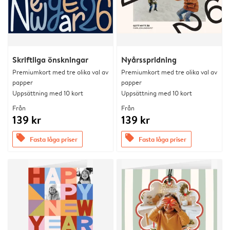
Skriftliga önskningar
Nyårsspridning
Premiumkort med tre olika val av
Premiumkort med tre olika val av
papper
papper
Uppsättning med 10 kort
Uppsättning med 10 kort
Från
Från
139 kr
139 kr
offers
offers
Fasta låga priser
Fasta låga priser