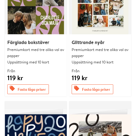
Färglada bokstäver
Glittrande nyår
Premiumkort med tre olika val av
Premiumkort med tre olika val av
papper
papper
Uppsättning med 10 kort
Uppsättning med 10 kort
Från
Från
119 kr
119 kr
offers
offers
Fasta låga priser
Fasta låga priser