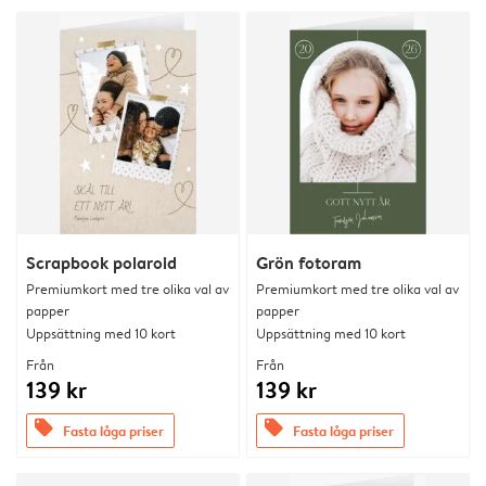
Scrapbook polaroid
Grön fotoram
Premiumkort med tre olika val av
Premiumkort med tre olika val av
papper
papper
Uppsättning med 10 kort
Uppsättning med 10 kort
Från
Från
139 kr
139 kr
offers
offers
Fasta låga priser
Fasta låga priser